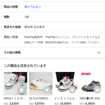
商品の状態
傷や汚れあり
個数
1
個
発送元の地域
愛知県 名古屋市
支払い方法
PayPay残高等、PayPayクレジット、クレジットカードなど
詳細はストア情報・商品説明を確認するか、ストアに確認してください
その他の情報
この商品も注目されています
送料無料
NIKE/ナイキ AIR J
26.5cm WMNS AI
ナイキ ミドルカッ
NIKE◆AIR JORD
ORDAN 3 RETRO
R JORDAN 3 RET
トスニーカー AIR
AN 3 RETRO OG/
3,520
4,070
16,500
8,360
現在
円
現在
円
現在
円
即決
円