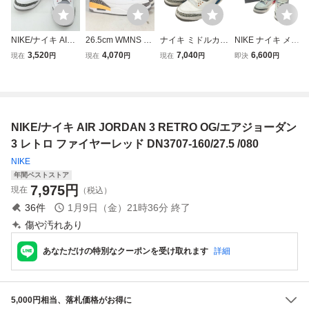
NIKE/ナイキ AIR J
26.5cm WMNS AI
ナイキ ミドルカッ
NIKE ナイキ メン
ORDAN 3 RETRO
R JORDAN 3 RET
トスニーカー AIR
ズスニーカー AIR
3,520
4,070
7,040
6,600
現在
円
現在
円
現在
円
即決
円
OG/エアジョーダ
RO Laser Orange
JORDAN 3 RETR
JORDAN 3 RETR
ン3 レトロ ファイ
CK9246-108 ウィ
O CT8532-148 メ
O OG 26.5 ホワイ
ヤーレッド スニー
メンズ エアジョー
ンズ SIZE 27.0 (L)
ト/レッド/グレー
カー/シューズ DN
ダン3 レトロ レー
NIKE
やや傷や汚れあり
3707-160/28.0 /08
ザーオレンジH99
NIKE/ナイキ AIR JORDAN 3 RETRO OG/エアジョーダン
0
815 2000001668
221 TYO
3 レトロ ファイヤーレッド DN3707-160/27.5 /080
NIKE
年間ベストストア
7,975
円
現在
（税込）
36
件
1月9日（金）21時36分
終了
傷や汚れあり
あなただけの特別なクーポンを受け取れます
詳細
5,000円相当、落札価格がお得に