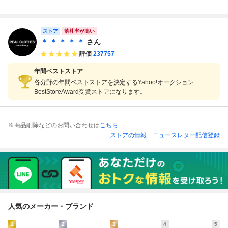
OG/エアジョーダ
RO Laser Orange
JORDAN 3 RETR
エアジョーダン3
ン3 レトロ ファイ
CK9246-108 ウィ
O DN3707-160 メ
レトロ/ホワイト/8
ヤーレッド スニー
メンズ エアジョー
ンズ SIZE 27.5 NI
54262-106/27cm/
カー/シューズ DN
ストア
ダン3 レトロ レー
KE
WHT
落札率が高い
3707-160/28.0 /08
ザーオレンジH99
＊ ＊ ＊ ＊ ＊
さん
0
815 2000001668
評価
237757
221 TYO
年間ベストストア
各分野の年間ベストストアを決定するYahoo!オークション
BestStoreAward受賞ストアになります。
※商品削除などのお問い合わせは
こちら
ストアの情報
ニュースレター配信登録
人気のメーカー・ブランド
1
2
3
4
5