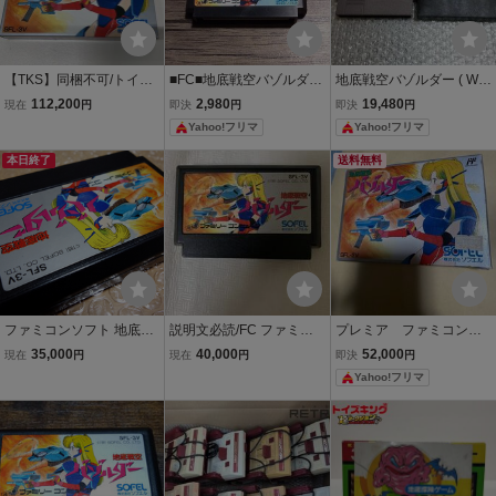
【TKS】同梱不可/トイキ
■FC■地底戦空バゾルダー
地底戦空バゾルダー ( WU
ン祭 FC/ファミリーコン
■
RM ) 北米版NES FC ファ
112,200
2,980
19,480
現在
円
即決
円
即決
円
ピュータ/ファミコン 地底
ミコン
Yahoo!フリマ
Yahoo!フリマ
戦空 バゾルダー カセット
本日終了
送料無料
ファミコンソフト 地底戦
説明文必読/FC ファミリ
プレミア ファミコンソ
空 バゾルダー ソフトのみ
ーコンピュータ ファミコ
フト 地底戦空バゾルダ
35,000
40,000
52,000
現在
円
現在
円
即決
円
ですが非常にきれい
ン 地底戦空バゾルダー ソ
ー SFL-3V ソフエル FAMI
Yahoo!フリマ
フトのみ/レトロ/部品取り
COM FAMILY 箱痛みあり
用/通電補償/小傷金属劣化
等/ジャンク