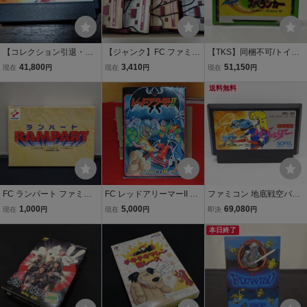
【コレクション引退・鬼
【ジャンク】FC ファミコ
【TKS】同梱不可/トイキ
レア・動作確認済】ファ
ン 本体セット 8台 ファミ
ン祭 FC/ファミリーコン
41,800
3,410
51,150
現在
円
現在
円
現在
円
ミコン『地底戦空バゾル
コン FC
ピュータ/ファミコン 地底
ダー』 コレクター・マ
探検ゲーム スペランカー
送料無料
ニア必見・まとめて・大
後期版 カセット
量
FC ランパート ファミコ
FC レッドアリーマーII CA
ファミコン 地底戦空バゾ
ン RAMPART コナミ 箱取
PCOM ファミコン 箱取説
ルダー レトロ ソフト △W
1,000
5,000
69,080
現在
円
現在
円
即決
円
説 ハガキ (08078米
付き
E1785
本日終了