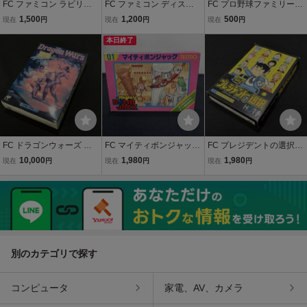
FC ファミコン ラビリン
FC ファミコン ディスク
FC プロ野球ファミリース
ス 魔王の迷宮 箱付き 取説
システム ディスクカード /
タジアム 87年度版 ファミ
1,500
1,200
500
現在
円
現在
円
現在
円
欠品 徳間書店 GTS-LA デ
地底大陸 オルドーラ
コンソフト ナムコ
ヴィッド・ボウイ David
本日終了
Bowie レトロゲーム (0
8068米)
FC ドラゴンウォーズ 箱
FC マイティボンジャック
FC プレジデントの選択
付 取説付 ファミコンソフ
箱付 取説付 ファミコンソ
箱付 取説付 ファミコンソ
10,000
1,980
1,980
現在
円
現在
円
現在
円
ト レトロゲーム 当時物 美
フト レトロゲーム 当時物
フト レトロゲーム 当時物
品 (08068米
(08028米
(08068米
別のカテゴリで探す
コンピュータ
家電、AV、カメラ