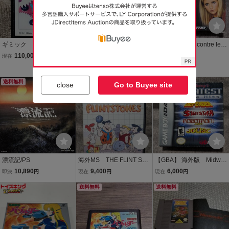
ギミック ファミコン
海外版 新品未開封シュ
【GBA】 Buffy contre les
SUNSOFT 箱 取
リンク付き ナノアサル
Vampires （箱、取説有
110,000
16,000
12,900
現在
円
即決
円
現在
円
説有り
ト 3DS
り） ゲームボーイアド
Yahoo!フリマ
バンス
送料無料
本日終了
本日終了
close
Go to Buyee site
漂流記/PS
海外MS THE FLINT STO
【GBA】 海外版 Midwa
NES （ケース、取説有
y's GREATEST Arcade Hit
10,890
9,400
6,000
即決
円
現在
円
現在
円
り） マスターシステム
s （箱、取説有り） ゲ
送料無料
ームボーイアドバンス
送料無料