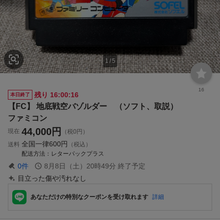
1
/
5
16
残り
16:00:15
本日終了
【FC】 地底戦空バゾルダー （ソフト、取説）
ファミコン
44,000
円
現在
（税0円）
全国一律
600円
送料
（税込）
配送方法
レターパックプラス
0
件
8月8日（土）20時49分
終了予定
目立った傷や汚れなし
あなただけの特別なクーポンを受け取れます
詳細