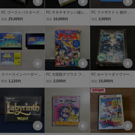
FC ゴーストバスターズ2
FC チキチキマシン猛レー
FC ファザナドゥ 箱付 取
箱付 取説付 ファミコンソ
ス 箱付 取説付 ファミコン
説付 ファミコン ソフト レ
25,000
10,000
2,000
現在
円
現在
円
現在
円
フト HAL研究所 レトロゲ
ソフト ATLUS レトロゲー
トロゲーム 当時物 (08028
ーム 当時物 (08038米
ム 当時物 (08068米
米
スペースインベーダー 箱
FC 大怪獣デブラス ファ
FC ホーリーダイヴァー
取説付 FC ファミコンソ
ミコン 箱取説付き 当時物
箱付 取説付 ファミコンソ
1,120
2,500
15,000
即決
円
現在
円
現在
円
フト
(08038米
フト レトロゲーム アレイ
ム 当時物 (08068米
送料無料