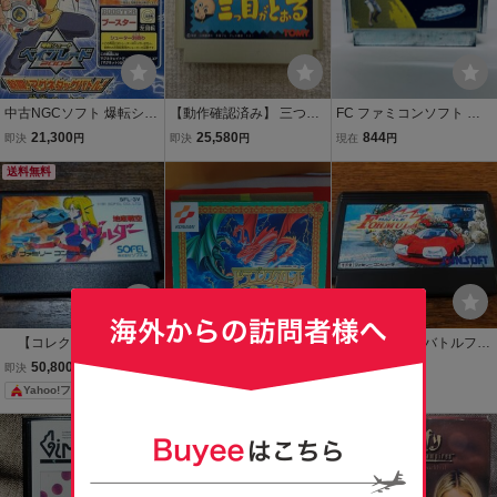
中古NGCソフト 爆転シュ
【動作確認済み】 三つ目
FC ファミコンソフト ス
ートベイブレード2002熱
がとおる （ファミコ
ターウォーズ ソフトのみ
21,300
25,580
844
即決
円
即決
円
現在
円
闘!マグネタッグバトル!
ン）
起動確認済
[限定版]
送料無料
【コレクション引退・
FC ドラゴンスクロール
FCファミコン バトルフォ
正規品・動作確認済】フ
甦りし魔竜 箱・説明書付
ーミュラ 海外版
50,800
3,000
4,800
即決
円
現在
円
即決
円
ァミコン『地底戦空バゾ
き コナミ ファミコン
Yahoo!フリマ
ルダー』 コレクター・
マニア必見・まとめて・
送料無料
大量