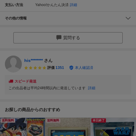
支払い方法
Yahoo!かんたん決済
詳細
その他の情報
質問する
his********
さん
評価
1351
本人確認済
スピード発送
この出品者は平均24時間以内に発送しています
詳細
お探しの商品からのおすすめ
送料無料
送料無料
本日終了