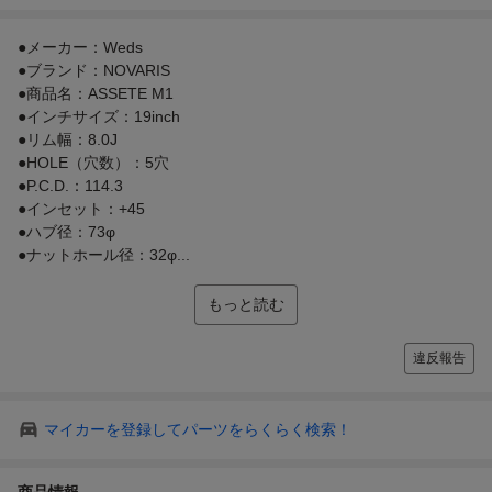
●メーカー：Weds
●ブランド：NOVARIS
●商品名：ASSETE M1
●インチサイズ：19inch
●リム幅：8.0J
●HOLE（穴数）：5穴
●P.C.D.：114.3
●インセット：+45
●ハブ径：73φ
●ナットホール径：32φ...
もっと読む
違反報告
マイカーを登録してパーツをらくらく検索！
商品情報