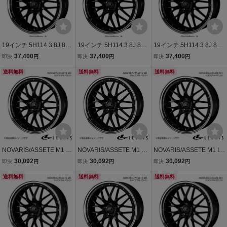
19インチ 5H114.3 8J 8J+
19インチ 5H114.3 8J 8J+
19インチ 5H114.3 8J 8J+
45 5穴 ホイール 【1本単
35 5穴 ホイール 【1本単
35 5穴 ホイール 【1本単
37,400
37,400
37,400
即決
円
即決
円
即決
円
品 新品】 ブラック/リムポ
品 新品】 ブラック/リムポ
品 新品】 ブラック/リムポ
リッシュ NOVARIS ASSE
送料無料
リッシュ NOVARIS ASSE
送料無料
リッシュ NOVARIS ASSE
送料無料
TE M1 送料無料 ウェッズ
TE M1 送料無料 ウェッズ
TE M1 送料無料 ウェッズ
NOVARIS/ASSETE M1 R
NOVARIS/ASSETE M1 S
NOVARIS/ASSETE M1 IS
X L10系 アルミホイール1
C 40系 アルミホイール1
20系 アルミホイール1本
30,092
30,092
30,092
即決
円
即決
円
即決
円
本【19×8.0J 5-114.3 INS
本【19×8.0J 5-114.3 INS
【19×8.0J 5-114.3 INSET
ET35 BLACK/RIM POLIS
送料無料
ET35 BLACK/RIM POLIS
送料無料
45 BLACK/RIM POLISH】
送料無料
H】 0041086
H】 0041086
0041087