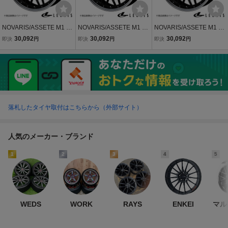
NOVARIS/ASSETE M1 M
NOVARIS/ASSETE M1 N
NOVARIS/ASSETE M1 N
X-30 DREJ3P FF アルミ
X 10系 アルミホイール1
X 20系 アルミホイール1
30,092
30,092
30,092
即決
円
即決
円
即決
円
ホイール1本【19×8.0J 5-
本【19×8.0J 5-114.3 INS
本【19×8.0J 5-114.3 INS
114.3 INSET45 BLACK/RI
ET35 BLACK/RIM POLIS
ET35 BLACK/RIM POLIS
M POLISH】 0041087
H】 0041086
H】 0041086
落札したタイヤ取付はこちらから（外部サイト）
人気のメーカー・ブランド
1
2
3
4
5
WEDS
WORK
RAYS
ENKEI
マル