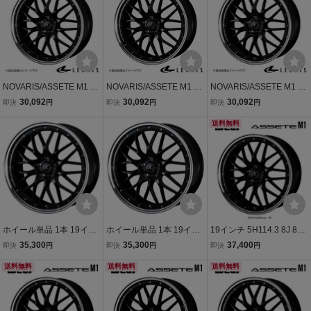
NOVARIS/ASSETE M1 H
NOVARIS/ASSETE M1 R
NOVARIS/ASSETE M1 E
S 10系 アルミホイール1
Z M10系 アルミホイール1
S 10系 アルミホイール1
30,092
30,092
30,092
即決
円
即決
円
即決
円
本【19×8.0J 5-114.3 INS
本【19×8.0J 5-114.3 INS
本【19×8.0J 5-114.3 INS
ET45 BLACK/RIM POLIS
ET35 BLACK/RIM POLIS
ET45 BLACK/RIM POLIS
送料無料
H】 0041087
H】 0041086
H】 0041087
ホイール単品 1本 19イン
ホイール単品 1本 19イン
19インチ 5H114.3 8J 8J+
チ 8J+45 5H-114.3 NOVA
チ 8J+35 5H-114.3 NOVA
45 5穴 ホイール 【1本単
35,300
35,300
37,400
即決
円
即決
円
即決
円
RIS ASSETE M1 BLACK/
RIS ASSETE M1 BLACK/
品 新品】 ブラック/リムポ
RIMPOLISH
送料無料
RIMPOLISH
送料無料
リッシュ NOVARIS ASSE
送料無料
TE M1 送料無料 ウェッズ