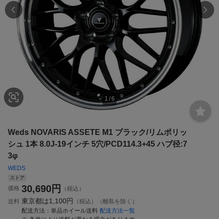
1
/
6
Weds NOVARIS ASSETE M1 ブラック/リムポリッ
シュ 1本 8.0J-19インチ 5穴/PCD114.3+45 ハブ径:7
3φ
WEDS
ストア
30,690
円
価格
（税込）
東京都は
1,100円
送料
（税込）（離島を除く）
配送方法
単品ホイール送料
配送方法一覧