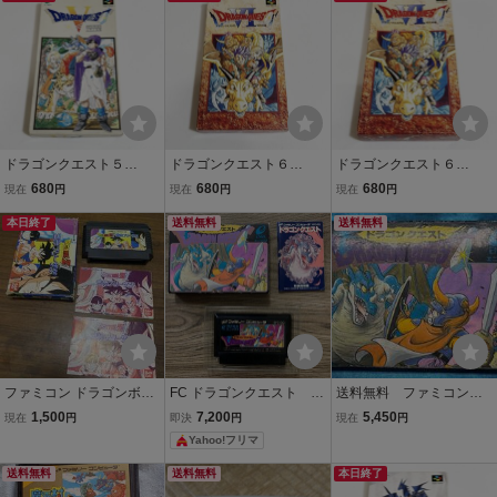
ドラゴンクエスト５
ドラゴンクエスト６
ドラゴンクエスト６
【箱・説明書付き】♪動作
【箱・説明書付き】♪動作
【箱・説明書付き】♪動作
680
680
680
現在
円
現在
円
現在
円
確認済♪３本まで同梱可♪
確認済♪３本まで同梱可♪
確認済♪３本まで同梱可♪
SFC スーパーファミ
本日終了
SFC スーパーファミ
送料無料
SFC スーパーファミ
送料無料
コン
コン
コン ②
ファミコン ドラゴンボー
FC ドラゴンクエスト エ
送料無料 ファミコンソ
ルZII 激神フリーザ!! 箱・
ニックス 箱説明書付
フト FC 箱/説明書付
1,500
7,200
5,450
現在
円
即決
円
現在
円
説明書付き
ファミコン ドラゴンク
き 【動確済み】 ドラ
Yahoo!フリマ
エスト１ 初代 ドラク
ゴンクエスト
エ
送料無料
送料無料
本日終了