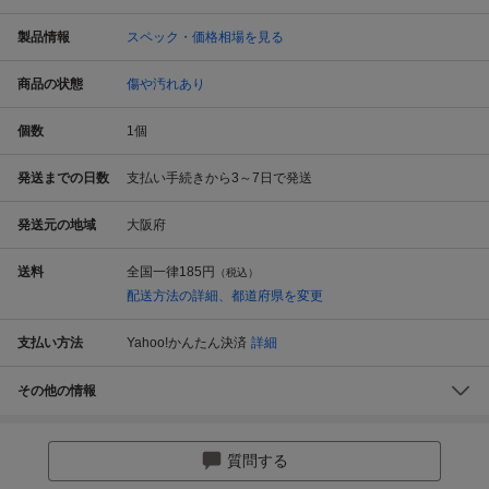
製品情報
スペック・価格相場を見る
商品の状態
傷や汚れあり
個数
1
個
発送までの日数
支払い手続きから3～7日で発送
発送元の地域
大阪府
送料
全国一律
185円
（税込）
配送方法の詳細、都道府県を変更
支払い方法
Yahoo!かんたん決済
詳細
その他の情報
質問する