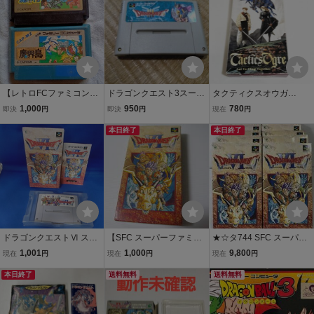
【レトロFCファミコンソ
ドラゴンクエスト3スーパ
タクティクスオウガ
フト】カプコン 魔界村
ーファミコン版箱、説明
【箱・説明書付き】♪動作
1,000
950
780
即決
円
即決
円
現在
円
+魔界島 2本セット 初
書なし！ 動作確認済半
確認済♪３本まで同梱可♪
期動作確認済 送料無
ジャンク電池なし【送料
本日終了
SFC スーパーファミ
本日終了
料 箱、説明書無し、カ
無料】
コン
セットのみ
ドラゴンクエストⅥ スー
【SFC スーパーファミコ
★☆タ744 SFC スーパー
パーファミコンソフト
ン ソフト】ドラゴンクエ
ファミコン ソフト 箱・説
1,001
1,000
9,800
現在
円
現在
円
現在
円
箱・説明書あり（ジャン
スト6 Ⅵ 箱・説明書・
明書付き DRAGON QUES
ク品）□■□
本日終了
マップ付 動作確認済 / エ
送料無料
T Ⅵ ドラゴンクエスト6
送料無料
ニックス
幻の大地 まとめ売り 10本
セット☆★