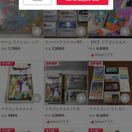
明 エニックス すぎや
まこういち
ゲーム ファミコン ソフト
スーパーファミコンRPG7
【FC】ドラゴンクエスト
ドラゴンクエストII 悪霊の
作品まとめ売り！ファイ
ファミコンソフト 箱説明
1,760
2,500
6,500
現在
円
即決
円
即決
円
神々 箱 説明書付き 中古品
ナルファンタジー、ドラ
書付き
Yahoo!フリマ
ゴンクエスト箱、説明書
なし 動作確認済 送料
本日終了
送料無料
送料無料
無料】
ドラゴンクエスト５
ドラゴンクエスト5 天空
ファミコンソフト ローリ
【箱・説明書付き】♪動作
の花嫁 スーパーファミコ
ングサンダー ドラゴンニ
680
2,980
8,180
現在
円
即決
円
即決
円
確認済♪３本まで同梱可♪
ン ソフト 箱 説明書
ンジャ 2本セット 箱説明
Yahoo!フリマ
Yahoo!フリマ
SFC スーパーファミ
書付
コン ②
本日終了
本日終了
本日終了