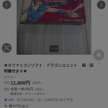
1
/
10
1
★☆ファミコンソフト ドラゴンユニット 箱・説
明書付き☆★
ドラゴン
11,800
円
現在
（税0円）
全国一律
185円
送料
（税込）
配送方法
クリックポスト
0
件
8月14日（金）22時37分
終了予定
傷や汚れあり