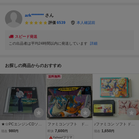
ark********
さん
評価
6539
本人確認前
スピード発送
この出品者は平均24時間以内に発送しています
詳細
お探しの商品からのおすすめ
送料無料
★☆PCエンジンCDソフ
ファミコンソフト ドラ
♪ファミコン ソフト ドラ
ト ジャックニクラウス
ゴンクエスト （箱、説
ゴンボールZ外伝 サイヤ
980
7,600
1,650
現在
円
即決
円
現在
円
ワールドゴルフツアー
明書付き）
人絶滅計画 箱・説明書付
Yahoo!フリマ