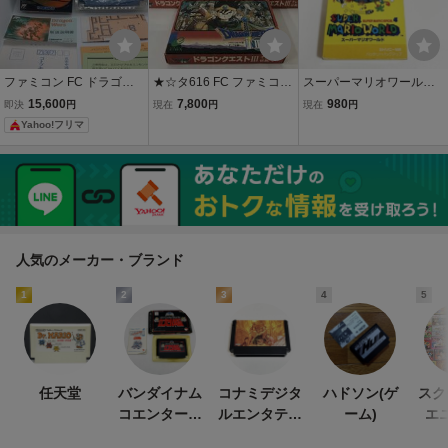
ファミコン FC ドラゴン
★☆タ616 FC ファミコン
スーパーマリオワールド
ウォーズ 箱説明書付 地図
ソフト 全て 箱・説明書付
【箱・説明書付き】♪動作
15,600
7,800
980
即決
円
現在
円
現在
円
ハガキ ケムコ 起動確認 端
き DRAGON QUESTⅢ ド
確認済♪３本まで同梱可♪
Yahoo!フリマ
子清掃済
ラゴンクエスト3 そして
SFC スーパーファミ
伝説へ… まとめ売り 5本
コン
セット☆★
人気のメーカー・ブランド
1
2
3
4
5
任天堂
バンダイナム
コナミデジタ
ハドソン(ゲ
スク
コエンターテ
ルエンタテイ
ーム)
エ
インメント
ンメント