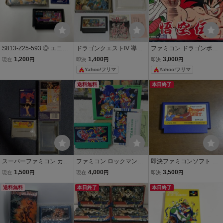
S813-Z25-593 ◎ エニッ
ドラゴンクエストIV 導か
ファミコン ドラゴンボー
クス FC ドラゴンクエス
れし者たち 箱・説明書付
ル3 悟空伝 箱・説明書付
1,200
1,400
3,000
現在
円
即決
円
即決
円
ト 初代 ドラクエ カセット
き ファミコン fc
き バンダイ
Yahoo!フリマ
Yahoo!フリマ
ファミコン レトロゲーム
当時物 箱・取扱説明書付
送料無料
本日終了
き ND
スーパーファミコン カジ
ファミコン ロックマン5
即決ファミコンソフト ド
ノパラダイス 箱・説明書
ブルースの罠!? 箱・説明
ラゴンユニット
1,500
4,000
3,500
現在
円
現在
円
即決
円
付き
書付き CAPCOM
送料無料
本日終了
本日終了