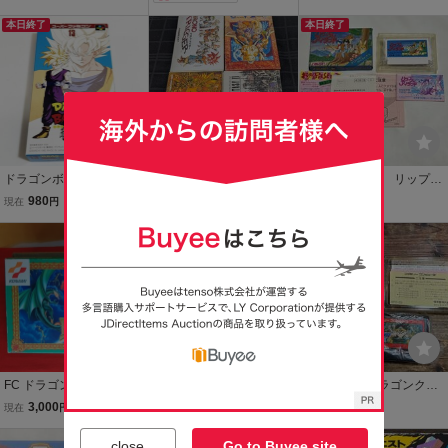
箱・説付 盤面良好☆★
き 現状お渡し♪経年ジャン
ク品
本日終了
本日終了
ドラゴンボールＺ 超武闘
現状品 ゲームソフト ス
FC ファミコン リップル
伝２【箱・説明書付き】♪
ーパーファミコン 3本
アイランド 箱 ソフト 説
980
1,000
1,500
現在
円
現在
円
現在
円
動作確認済♪３本まで同梱
箱 説明書 箱説付き クロノ
明書
可♪ SFC スーパーファ
トリガー ドラゴンクエス
本日終了
ミコン
ト ファイナルファンタジ
ー 1本 説無し
FC ドラゴンスクロール
格安 FC ファミコン ドラ
ファミコン ドラゴンクエ
甦りし魔竜 箱・説明書付
ゴンクエスト1 2 セット
ストⅢ ソフト カセッ
3,000
2,970
810
現在
円
現在
円
現在
円
き コナミ ファミコン
箱 説明書
ト 説明書 箱付き ド
送料無料
ラクエ3 FC レトロ 鳥山
送料無料
close
Go to Buyee site