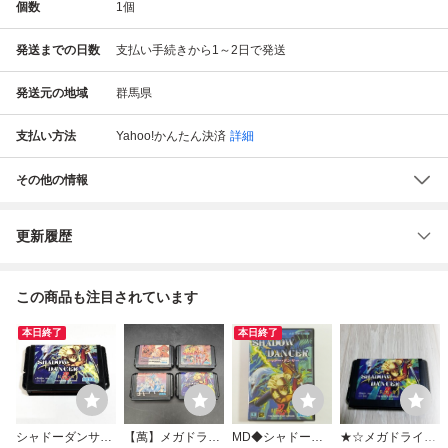
個数
1
個
発送までの日数
支払い手続きから1～2日で発送
発送元の地域
群馬県
支払い方法
Yahoo!かんたん決済
詳細
その他の情報
更新履歴
この商品も注目されています
本日終了
本日終了
シャドーダンサー
【萬】メガドライ
MD◆シャドー・
★☆メガドライブ