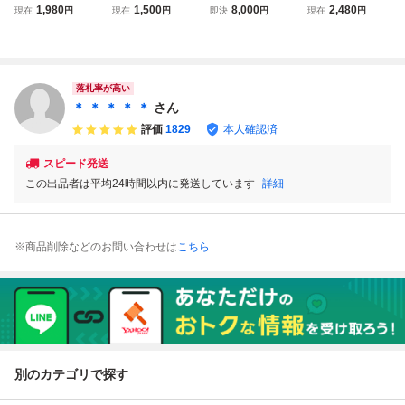
ザ・シークレッ
ブ カセット シャ
ダンサー ザ・シー
ソフト シャドー
1,980
1,500
8,000
2,480
現在
円
現在
円
即決
円
現在
円
ト・オブ・シノビ
イニング&ザ・ダ
クレット・オブ・
ダンサー☆★
※動作確認済・清
クネス ゴールデン
シノビ◆箱説あり
掃済 6本まで同梱
アックス 獣王記
可 セガ メガドラ
シャドー・ダンサ
イブ
ー ザ・シークレッ
落札率が高い
ト・オブ・シノビ
＊ ＊ ＊ ＊ ＊
さん
評価
1829
本人確認済
スピード発送
この出品者は平均24時間以内に発送しています
詳細
※商品削除などのお問い合わせは
こちら
別のカテゴリで探す