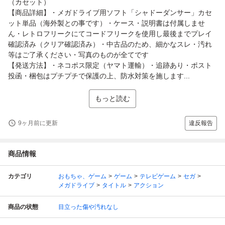
（カセット）
【商品詳細】・メガドライブ用ソフト「シャドーダンサー」カセ
ット単品（海外製との事です）・ケース・説明書は付属しませ
ん・レトロフリークにてコードフリークを使用し最後までプレイ
確認済み（クリア確認済み）・中古品のため、細かなスレ・汚れ
等はご了承ください・写真のものが全てです
【発送方法】・ネコポス限定（ヤマト運輸）・追跡あり・ポスト
投函・梱包はプチプチで保護の上、防水対策を施します...
もっと読む
9ヶ月前に更新
違反報告
商品情報
カテゴリ
おもちゃ、ゲーム
ゲーム
テレビゲーム
セガ
メガドライブ
タイトル
アクション
商品の状態
目立った傷や汚れなし