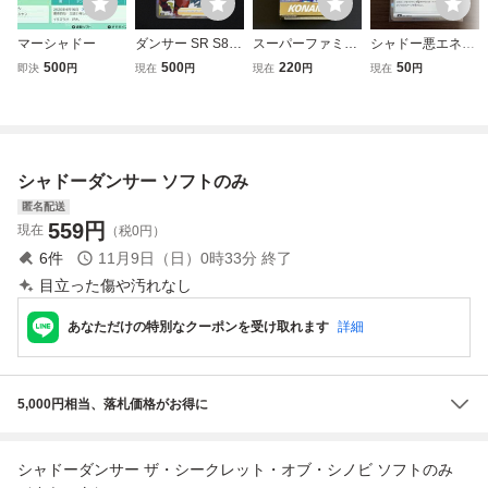
マーシャドー
ダンサー SR S8
スーパーファミコ
シャドー悪エネル
サポート ポケカ
ン がんばれゴエモ
ギー R アビスアイ
500
500
220
50
即決
円
現在
円
現在
円
現在
円
ポケモンカード
ンきらきら道中 僕
がダンサーになっ
た理由 SFC スー
ファミ ソフト
シャドーダンサー ソフトのみ
匿名配送
559
円
現在
（税0円）
6
件
11月9日（日）0時33分
終了
目立った傷や汚れなし
あなただけの特別なクーポンを受け取れます
詳細
5,000円相当、落札価格がお得に
シャドーダンサー ザ・シークレット・オブ・シノビ ソフトのみ