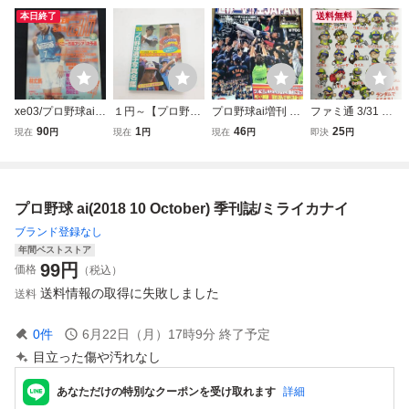
本日終了
送料無料
xe03/プロ野球ai増
１円～【プロ野
プロ野球ai増刊 ポ
ファミ通 3/31 プ
刊 サッカーアイ S
球】’90プロ野球
スター付き 2006
ロ野球 ファミスタ
90
1
46
25
現在
円
現在
円
現在
円
即決
円
OCCERai 1999年
選手写真名鑑 日
日刊スポーツ出版
リターンズ コード
8月号 ジュビロ
刊スポーツ出版社
社/イチロー/松坂
DLC
磐田大特集!!
【12918】
大輔/小笠原道大/
川崎宗則/上原浩
プロ野球 ai(2018 10 October) 季刊誌/ミライカナイ
治/松中信彦/プロ
野球/B3232273
ブランド登録なし
年間ベストストア
99
円
価格
（税込）
送料情報の取得に失敗しました
送料
0
件
6月22日（月）17時9分
終了予定
目立った傷や汚れなし
あなただけの特別なクーポンを受け取れます
詳細