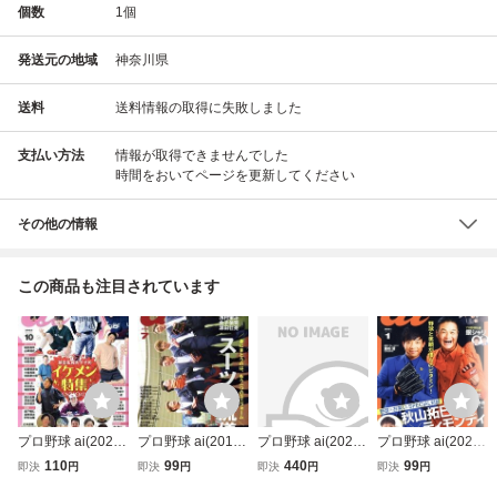
個数
1
個
発送元の地域
神奈川県
送料
送料情報の取得に失敗しました
支払い方法
情報が取得できませんでした
時間をおいてページを更新してください
その他の情報
この商品も注目されています
プロ野球 ai(2022
プロ野球 ai(2018
プロ野球 ai(2026
プロ野球 ai(2021
10 October) 季刊
7 July) 季刊誌/ミ
1 January) 季刊誌/
1 January) 季刊誌/
110
99
440
99
即決
円
即決
円
即決
円
即決
円
誌/ミライカナイ
ライカナイ
ミライカナイ
ミライカナイ