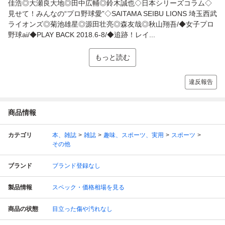
佳浩◎大瀬良大地◎田中広輔◎鈴木誠也◇日本シリーズコラム◇
見せて！みんなの“プロ野球愛”◇SAITAMA SEIBU LIONS 埼玉西武
ライオンズ◎菊池雄星◎源田壮亮◎森友哉◎秋山翔吾/◆女子プロ
野球ai/◆PLAY BACK 2018.6-8/◆追跡！レイ...
もっと読む
違反報告
商品情報
カテゴリ
本、雑誌
雑誌
趣味、スポーツ、実用
スポーツ
その他
ブランド
ブランド登録なし
製品情報
スペック・価格相場を見る
商品の状態
目立った傷や汚れなし