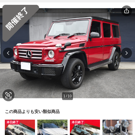
1
/
10
この商品よりも安い類似商品
本日終了
本日終了