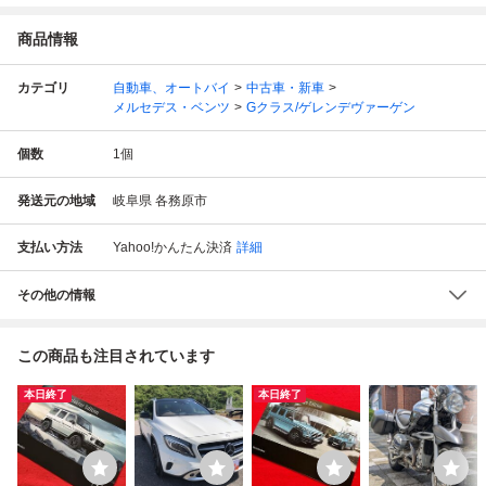
商品情報
カテゴリ
自動車、オートバイ
中古車・新車
メルセデス・ベンツ
Gクラス/ゲレンデヴァーゲン
個数
1
個
発送元の地域
岐阜県 各務原市
支払い方法
Yahoo!かんたん決済
詳細
その他の情報
この商品も注目されています
本日終了
本日終了