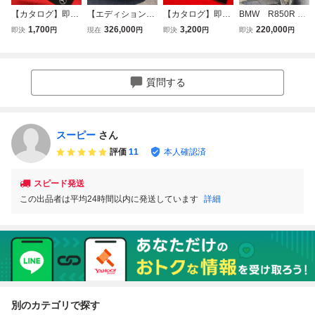
【カタログ】即決
【エディション
【カタログ】即決
BMW R850R 車
★2020年7月★限
1】 メルセデス
★希少品★2018年
検R9年10月 整
1,700
326,000
3,200
220,000
即決
円
現在
円
即決
円
即決
円
定車 メルセデス
ベンツ ＧＬＡク
4月★限定車 メ
備済み 自走でお
ベンツ G350d マ
ラス【車検Ｒ9年
ルセデス ベンツ G
届けも可
ヌファクトゥー
7/8迄】専用グリ
350d ヘリテー
ア エディション
ル＆エンブレム/Ｗ
ジ エディション
質問する
★G★W463★ゲ
サンル－フ/シート
★G★W463★ゲ
レンデ★mercede
ヒータ－/Bluetoot
レンデ★mercede
s benz
h
s benz
スーピー
さん
評価
11
本人確認済
スピード発送
この出品者は平均24時間以内に発送しています
詳細
別のカテゴリで探す