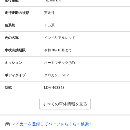
走行距離
78,500 km
走行距離の状態
実走行
色系統
アカ系
色の名称
インペリアルレッド
車検有効期限
令和 9年10月まで
ミッション
オートマチック(AT)
ボディタイプ
クロカン、SUV
型式
LDA-463348
すべての車体情報を見る
マイカーを登録してパーツをらくらく検索！