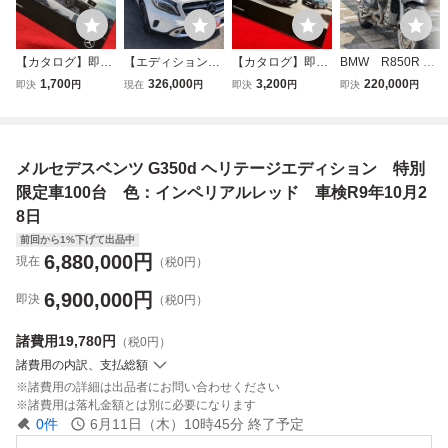
【カタログ】即決
【エディション
【カタログ】即決
BMW R850R 車
★2020年7月★限
1】 メルセデス
★希少品★2018年
検R9年10月 整
1,700
326,000
3,200
220,000
即決
円
現在
円
即決
円
即決
円
定車 メルセデス
ベンツ ＧＬＡク
4月★限定車 メ
備済み 自走でお
ベンツ G350d マ
ラス【車検Ｒ9年
ルセデス ベンツ G
届けも可
ヌファクトゥー
7/8迄】専用グリ
350d ヘリテー
ア エディション
ル＆エンブレム/Ｗ
ジ エディション
メルセデスベンツ G350d ヘリテージエディション 特別
★G★W463★ゲ
サンル－フ/シート
★G★W463★ゲ
レンデ★mercede
ヒータ－/Bluetoot
レンデ★mercede
限定車100台 色：インペリアルレッド 車検R9年10月2
s benz
h
s benz
8日
前回から1%下げて出品中
6,880,000
円
現在
（税0円）
6,900,000
円
即決
（税0円）
諸費用
19,780円
（税0円）
諸費用の内訳、支払総額
諸費用の詳細は出品者にお問い合わせください
諸費用は落札金額とは別に必要になります
0
件
6月11日（木）10時45分
終了予定