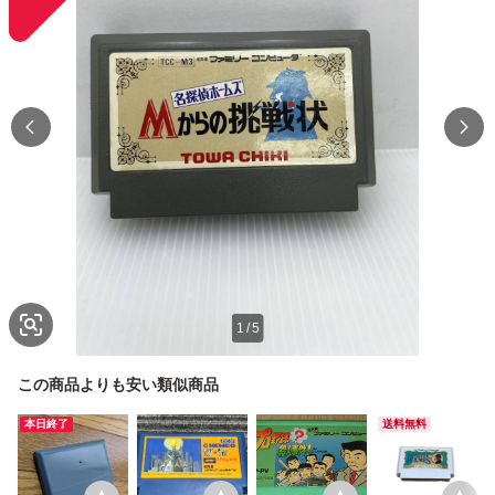
1
/
5
この商品よりも安い類似商品
本日終了
送料無料