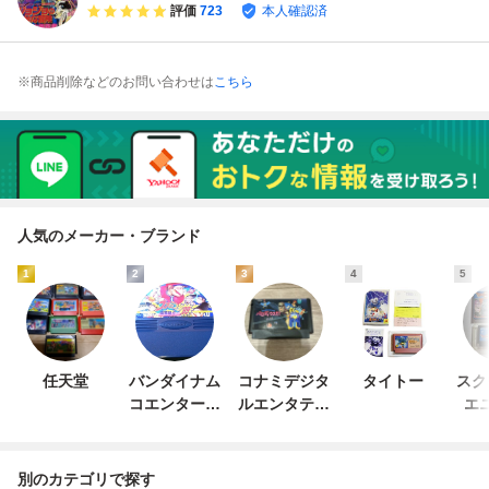
評価
723
本人確認済
※商品削除などのお問い合わせは
こちら
人気のメーカー・ブランド
1
2
3
4
5
任天堂
バンダイナム
コナミデジタ
タイトー
スク
コエンターテ
ルエンタテイ
エ
インメント
ンメント
別のカテゴリで探す