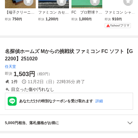
【端子クリーニン
ファミコン カセッ
FC プロ野球？殺
ファミコン シャー
グ済み】FC 名探
ト ソフト スパイ
人事件！ ファミ
ロック・ホームズ
750
1,200
1,000
910
即決
円
即決
円
即決
円
即決
円
偵ホームズ Mから
＆スパイ FC
コンソフト カプ
伯爵令嬢誘拐事件
Yahoo!フリマ
の挑戦状 ファミ
（2）
コン
ソフトのみ
コンソフト
名探偵ホームズ Mからの挑戦状 ファミコン FC ソフト【G
2200】251020
任天堂
1,503
円
即決
（税0円）
1
件
11月2日（日）22時35分
終了
目立った傷や汚れなし
あなただけの特別なクーポンを受け取れます
詳細
5,000円相当、落札価格がお得に