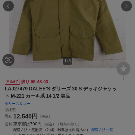
1
/
8
9
残り
05:48:02
本日終了
LAJ27479 DALEE'S ダリーズ 30'S デッキジャケッ
ト M-221 カーキ系 14 1/2 美品
ダリーズ＆コー
ストア
12,540
円
現在
（税込）
東京都は
700円
送料
（税込）（離島を除く）
配送方法
宅配便 （沖縄、離島は送料着払い）
配送方法一覧