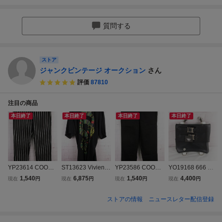
質問する
ストア
ジャンクビンテージ オークション
さん
評価
87810
注目の商品
本日終了
本日終了
本日終了
本日終了
YP23614 COOKM
ST13623 Vivienn
YP23586 COOKM
YO19168 666 ト
AN クックマン ス
e Westwood MAN
AN クックマン ウ
リプルシックス レ
1,540
6,875
1,540
4,400
現在
円
現在
円
現在
円
現在
円
トライプ ウェイタ
ヴィヴィアンウエ
ェイター パンツ
ザー ヒップバッグ
ー パンツ ブラッ
ストウッドマン ス
ブラック M 美品
ブラック×ホワイ
ストアの情報
ニュースレター配信登録
ク L 美品
ネイクプリント ビ
ト 未使用（クリッ
ッグロングTシャ
クポスト可）
ツ VW-LP-82724