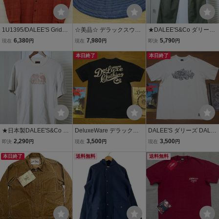
1U1395/DALEE'S Griddg
☆美品☆ デラックスウエ
★DALEE'S&Co ダリーズ
e CPOシャツ ダリーズ
ア DALEE'S&CO/ダリー
Timber.B 30s HUNT BOT
6,380
7,980
5,790
現在
円
現在
円
即決
円
ズ＆コー 40ｓアーミー
TOM トラウザーズ 古着
ハット Lサイズ 14オン
本日終了
ユーズド男性メンズ32M
本日終了
ス インディゴ デニム
服中古ハンティングパン
日本製
ツオリーブJAPAN国産
★日本製DALEE'S&Co ダ
DeluxeWare デラックス
DALEE'S ダリーズ DALE
リーズ WARREN プリン
ウエア Deluxe Ware ロゴ
ES & CO SNAKE AD21T
2,290
3,500
3,500
即決
円
現在
円
現在
円
ト半袖Tシャツ 古着ユ
Tシャツ BRGM BRGM-00
スネイク Tシャツ 43 XLサ
ーズド男性メンズMLベー
本日終了
B10 ブラック S カタログ
送料無料
イズ ＸL カタログ Deluxe
送料無料
ジュ服中古トップスヴィ
DALEE'S & CO ダリーズ
Ware デラックスウエア D
ンテージレプリカ
コー
eluxeWare