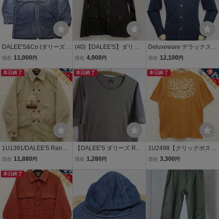
DALEE'S&Co (ダリーズア
(40)【DALEE'S】ダリー
Deluxeware デラックスウ
ンドコー) WERH...30s Co
ズ★サックジャケット Sa
エア DALEE'S&CO ダリ
11,000
4,900
12,100
現在
円
現在
円
現在
円
ver Denim / カバーデニム
ck Jacket コットン サイズ
ーズ 30sキャラコシャツ
ドレスウエスタン 未使用
本日終了
15.5 ブラウン 263024650
本日終了
NAVY 新品未使用 size 14.
本日終了
品 size 13.5 / デラックス
56
5 CALICO / ドレスシャツ
ウエア
/ ワークシャツ
1U1391/DALEE'S Range
【DALEE'S ダリーズ RU
1U2498【クリックポスト
man.TR トレンチコート
SSELL 5分袖 Tシャツ 39
対応】DALEE'S 半袖Tシ
11,880
1,280
3,300
現在
円
現在
円
現在
円
ジャケット ダリーズ
（M）】EL19T-DL クレイ
ャツ DLS23B-A ダリーズ
本日終了
ジーパターン ダリーズ＆
コー DeluxeWare デラッ
クスウエア