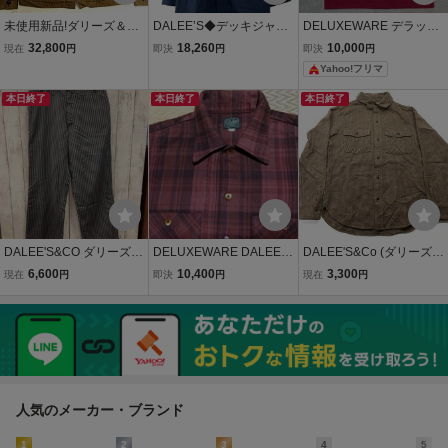
未使用新品!ダリーズ＆コ
DALEE’S◆デッキジャケ
DELUXEWARE デラック
ー コーデュロイジャケッ
ット/-/コットン/NVY/M-22
スウエアＴシャツ DALE
32,800
18,260
10,000
現在
円
即決
円
即決
円
ト DALEE'S＆Co DELUX
1//
E'S ダリーズTシャツ
Yahoo!フリマ
EWARE デラックスウエ
ア 81C検ラングラー11MJ
本日終了
本日終了
本日終了
Z24MJ91BLEE
DALEE'S&CO ダリーズ＆
DELUXEWARE DALEE'S
DALEE'S&Co (ダリーズア
コー その他ロングパンツ
TONKY オープンカラー
ンドコー) PLOVERY...20s
6,600
10,400
3,300
現在
円
即決
円
現在
円
グレー ストライプ 日本製
チェックネルシャツ M レ
Random Wool Shirt / プロ
アメリカンカジュアル 30
ッド ダリーズ デラックス
バリー ランダムウールシ
コットン
ウエア
ャツ size 15.5 / デラック
スウエア
人気のメーカー・ブランド
1
2
3
4
5