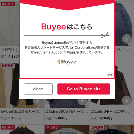
ビー/マッコイズ バズリ
本日終了
本日終了
本日終了
クソンズ
1U2791【クリックポスト
DALEE'S&CO (ダリーズ
DALEE'S&Co (ダリーズア
対応】DALEE'S&Co 30'S
アンドコー) SEALs.WP...3
ンドコー) WERH...30s Co
4,180
9,900
11,000
現在
円
現在
円
現在
円
Calico Shirts ダリーズ キ
0s NAVY TROUSER / シ
ver Denim / カバーデニム
ャラコシャツ
送料無料
ールズ 30sネイビートラ
本日終了
ドレスウエスタン 未使用
送料無料
ウザー 極美品 ウェポン カ
品 size 14.5 / デラックス
ーキ w29 / パンツ
ウエア
close
Go to Buyee site
DALEE'S&CO ダリーズ 3
DALEE'S&Co (ダリーズア
DALEE’S◆M-221/デッキ
0's ハントボトム ダブルト
ンドコー) WERH...30s Co
ジャケット/コットン/14.5/
9,190
11,000
14,960
即決
円
現在
円
即決
円
ラウザー デニム ワークパ
ver Denim / カバーデニム
ブラウン/? NULL ?
ンツ TIMBER ダブルニー
本日終了
ドレスウエスタン 未使用
本日終了
送料無料
DELUXEWARE W30 ブラ
品 size 15.5 / デラックス