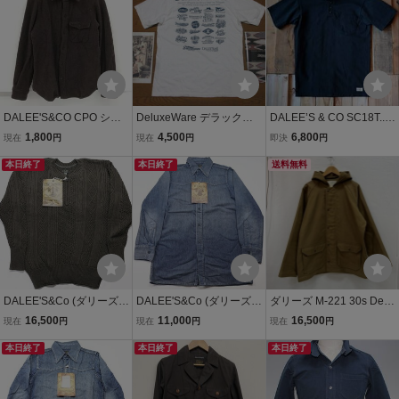
ック(黒）
ウエア
DALEE'S&CO CPO シャ
DeluxeWare デラックス
DALEE’S & CO SC18T...3
ツ ジャケット ブラウン ウ
ウエア Deluxe Ware ダリ
0s STAND COLLAR 37 ダ
1,800
4,500
6,800
現在
円
現在
円
即決
円
ール 日本製 アンカーマー
ーズ & コー DALEE'S & C
リーズ デラックスウエア
ク アウター メンズ ダリー
本日終了
O DALEES コラボ ロゴ T
本日終了
Tシャツ S
送料無料
ズ＆コー
シャツ 41 L ダブルネーム
カタログ
DALEE'S&Co (ダリーズア
DALEE'S&Co (ダリーズア
ダリーズ M-221 30s Deck
ンドコー) Irad.Sweater...3
ンドコー) WERH...30s Co
Jacket ミリタリー デッキ
16,500
11,000
16,500
現在
円
現在
円
現在
円
0s ALL COTTON SWEAT
ver Denim / カバーデニム
ジャケット 18.5 -
ER / アイラッドセーター
本日終了
ドレスウエスタン 未使用
本日終了
本日終了
未使用品 GRAY size 41/デ
品 size 16.5 / デラックス
ラックスウエア
ウエア