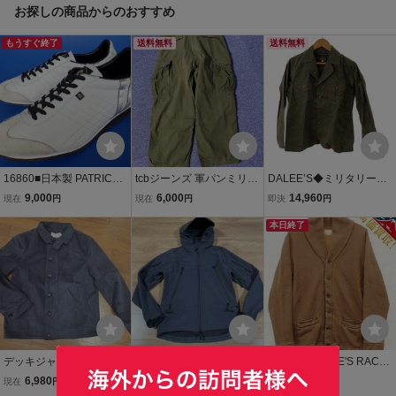
お探しの商品からのおすすめ
ブラック系 F 美品
もうすぐ終了
送料無料
送料無料
16860■日本製 PATRICK I
tcbジーンズ 軍パンミリタ
DALEE’S◆ミリタリージ
RIS パトリック アイリス
リーパンツ L ARMY 送料
ャケット/M/コットン/GR
9,000
6,000
14,960
現在
円
現在
円
即決
円
白 黒 レザー 42 23520
無料 tcb jeans ジャング
N/無地//
ルファティーグ カーゴ
本日終了
パンツ オリーブ
デッキジャケットタイ
COLIMBO/コリンボ ARC
1U3639/DALEE'S RACTE
プ モールスキン YUTU
HES PARKA SLATE GRA
R 30s ネックウォームカ
6,980
28,000
5,280
現在
円
現在
円
現在
円
&MM 未使用・新品M ネイ
Y size M
ーディガン ダリーズ