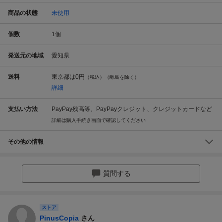
商品の状態
未使用
個数
1
個
発送元の地域
愛知県
送料
東京都は
0円
（税込）（離島を除く）
詳細
支払い方法
PayPay残高等、PayPayクレジット、クレジットカードなど
詳細は購入手続き画面で確認してください
その他の情報
質問する
ストア
PinusCopia
さん