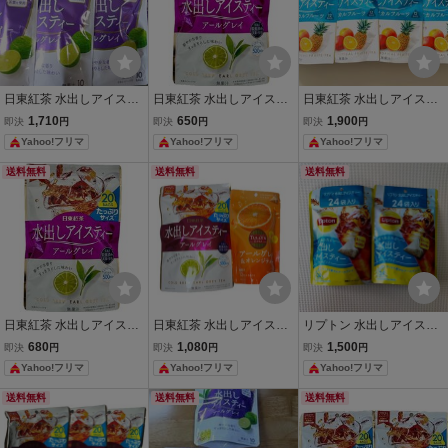
日東紅茶 水出しアイステ
日東紅茶 水出しアイステ
日東紅茶 水出しアイステ
ィー アールグレイ 10袋入
ィー アールグレイ 20袋入
ィー トロピカルフルーツ
1,710
650
1,900
即決
円
即決
円
即決
円
4個セット まとめ売り
たっぷりサイズ
12袋入 4個セット
Yahoo!フリマ
Yahoo!フリマ
Yahoo!フリマ
送料無料
送料無料
送料無料
日東紅茶 水出しアイステ
日東紅茶 水出しアイステ
リプトン 水出しアイステ
ィー アールグレイ 20袋入
ィー アールグレイ ＆ TUL
ィー アールグレイ 24袋入
680
1,080
1,500
即決
円
即決
円
即決
円
たっぷりサイズ
LY'S TEA アールグレイ＆
2個セット
Yahoo!フリマ
Yahoo!フリマ
Yahoo!フリマ
オレンジティー 2点セッ
ト
送料無料
送料無料
送料無料