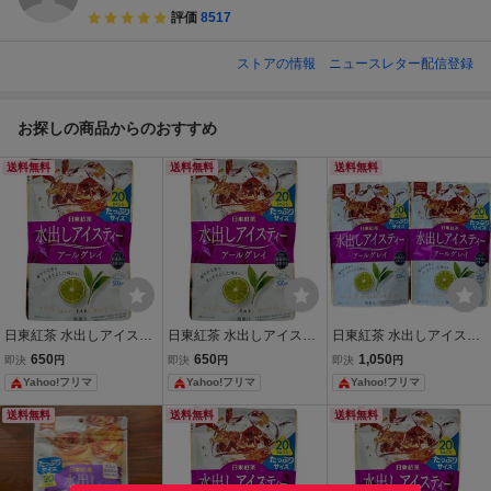
評価
8517
ストアの情報
ニュースレター配信登録
お探しの商品からのおすすめ
送料無料
送料無料
送料無料
日東紅茶 水出しアイステ
日東紅茶 水出しアイステ
日東紅茶 水出しアイステ
ィー アールグレイ 20袋入
ィー アールグレイ 20袋入
ィー アールグレイ 20袋入
650
650
1,050
即決
円
即決
円
即決
円
たっぷりサイズ
たっぷりサイズ
2個セット
Yahoo!フリマ
Yahoo!フリマ
Yahoo!フリマ
送料無料
送料無料
送料無料