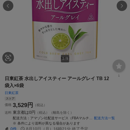
1
/
9
1
日東紅茶 水出しアイスティー アールグレイ TB 12
袋入×6袋
日東紅茶
ストア
3,529
円
価格
（税込）
東京都は
0円
送料
（税込）（離島を除く）
配送方法
アマゾン社配送サービス（FBAマルチチャネルサービス）、ヤマト運輸等
配送方法一覧
条件により送料が異なる場合があります
0
件
8月10日（月）16時21分
終了予定