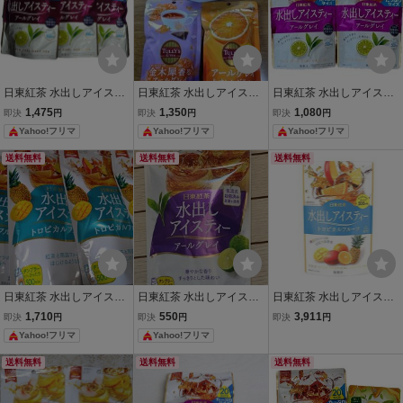
日東紅茶 水出しアイステ
日東紅茶 水出しアイステ
日東紅茶 水出しアイステ
ィー アールグレイ 20袋入
ィー アールグレイ TULL
ィー アールグレイ 20袋入
1,475
1,350
1,080
即決
円
即決
円
即決
円
り 3個セット
Y'S TEA 3袋
2個セット
Yahoo!フリマ
Yahoo!フリマ
Yahoo!フリマ
送料無料
送料無料
送料無料
日東紅茶 水出しアイステ
日東紅茶 水出しアイステ
日東紅茶 水出しアイステ
ィー トロピカルフルーツ
ィー アールグレイ 10袋入
ィートロピカルフルーツT
1,710
550
3,911
即決
円
即決
円
即決
円
10袋入 4個セットまとめ
り 500ml用
B 12袋入 ×4個 ティーバッ
Yahoo!フリマ
Yahoo!フリマ
売り
グ
送料無料
送料無料
送料無料