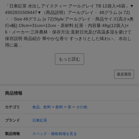
「日東紅茶 水出しアイスティー アールグレイ TB 12袋入×6袋」▼
4902831509447▼（商品説明）アールグレイ・ 48グラム (x 72)
・・Size:48グラム (x 72)Style:アールグレイ・商品サイズ(高さx奥
行x幅):19cm×31cm×12cm・原材料:紅茶・内容量:48g(12袋入)×
6・メーカー:三井農林・保存方法:直射日光及び高温多湿を避けて
保存説明 商品紹介 華やかな香り すっきりとした味わい。 水出し
用に厳...
もっと読む
違反報告
商品情報
カテゴリ
食品、飲料
飲料
茶
その他
ブランド
日東紅茶
製品情報
スペック・価格相場を見る