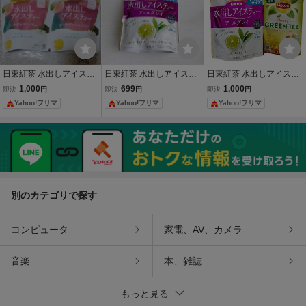
日東紅茶 水出しアイステ
日東紅茶 水出しアイステ
日東紅茶 水出しアイステ
ィー ピーチジャスミンテ
ィー アールグレイ 1袋
ィー アールグレイ 20袋 &
1,000
699
1,000
即決
円
即決
円
即決
円
ィー 10袋入 2個セット
リプトン ハニーグリーン
Yahoo!フリマ
Yahoo!フリマ
Yahoo!フリマ
ティー 10袋 セット
別のカテゴリで探す
コンピュータ
家電、AV、カメラ
音楽
本、雑誌
もっと見る