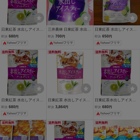
日東紅茶 水出しアイステ
三井農林 日東紅茶 水出し
日東紅茶 水出しアイステ
ィー アールグレイ 20袋入
アイスティー アールグレ
ィー アールグレイ 20袋入
680
700
650
即決
円
即決
円
即決
円
たっぷりサイズ
イ 10袋入☆新品未開封 テ
たっぷりサイズ
Yahoo!フリマ
Yahoo!フリマ
Yahoo!フリマ
ィーバッグ
送料無料
送料無料
送料無料
日東紅茶 水出しアイステ
日東紅茶 水出しアイステ
日東紅茶水出しアイステ
ィー アールグレイ 20袋入
ィー アールグレイ TB 12
ィーアールグレイ 20袋入
680
3,864
680
即決
円
即決
円
即決
円
たっぷりサイズ
袋入×6袋
たっぷりサイズ
Yahoo!フリマ
Yahoo!フリマ
送料無料
送料無料
送料無料