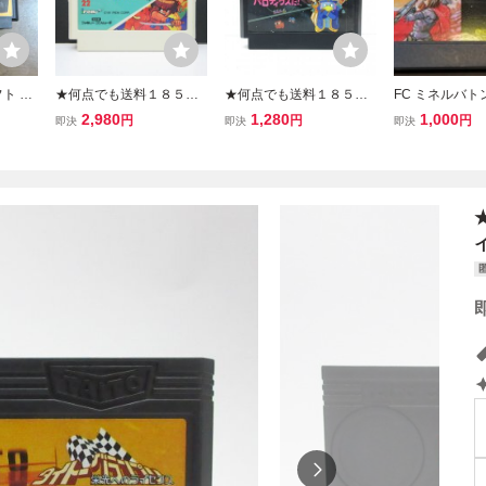
ト タ
★何点でも送料１８５円
★何点でも送料１８５円
FC ミネルバト
栄光へ
★ 快傑ヤンチャ丸2 から
★ パロディウスだ！ ファ
ラゴンの復活 
2,980
1,280
1,000
円
円
円
即決
即決
即決
くりランド ファミコン ツ
ミコン ツ34レ即発送 FC
ソフト タイト
18レ即発送 FC ソフト 動
ソフト 動作確認済み
作確認済み