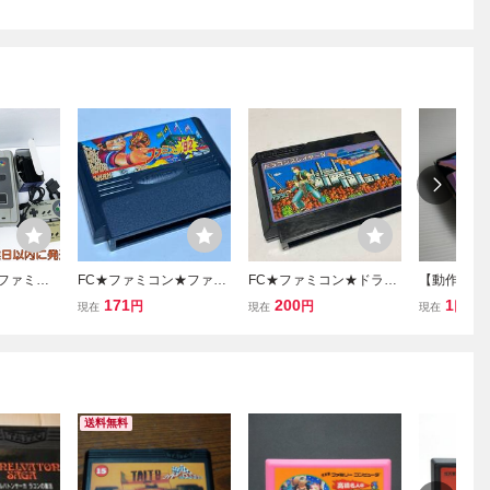
 ファミリ
FC★ファミコン★ファミ
FC★ファミコン★ドラゴ
【動作確認
 スーパー
スタ92★ナムコ★クリッ
ンスレイヤー4 ★ナムコ
ト】 ファミ
171
200
1
円
円
円
現在
現在
現在
 まとめ売
クポスト185円
★クリックポスト185円
ラゴンクエス
品ジャンク
FC D02-
送料無料