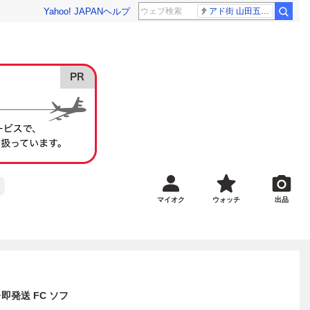
Yahoo! JAPAN
ヘルプ
アド街 山田五郎さん
マイオク
ウォッチ
出品
発送 FC ソフ