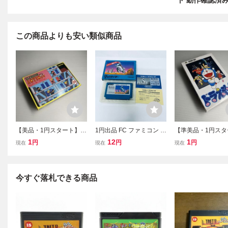
ト 動作確認済
この商品よりも安い類似商品
【美品・1円スタート】フ
1円出品 FC ファミコン マ
【準美品・1円スタ
ァミコンソフト エレベ
ッハライダー ソフト 箱説
ファミコンソフト 
1
12
1
円
円
円
現在
現在
現在
ーターアクション FC
付 起動確認済
もん FC
今すぐ落札できる商品