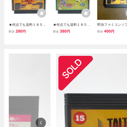
★何点でも送料１８５円
★何点でも送料１８５円
即決ファミコンソフ
★ タイトーグランプリ 栄
★ 独眼竜政宗 ファミコン
イトーグランプリ 
280
380
400
円
円
円
即決
即決
即決
光へのライセンス ファミ
ツ15レ即発送 FC ソフト
のライセンス
コン ツ10レ即発送 FC ソ
動作確認済み
フト 動作確認済み