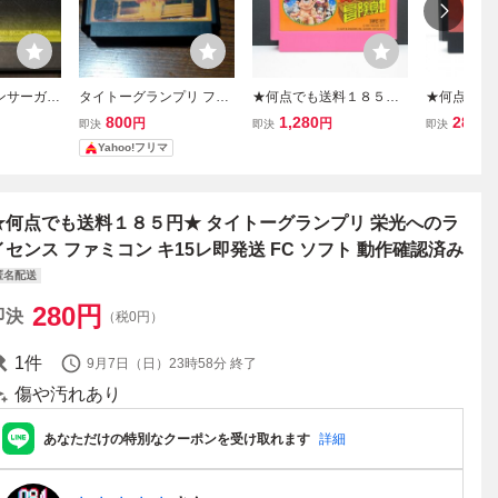
ンサーガ
タイトーグランプリ ファ
★何点でも送料１８５円
★何点でも
ファミコン
ミコン FC TAITO Nintend
★ 高橋名人の冒険島Ⅱ 2
★ テトリス 
800
1,280
280
円
円
円
即決
即決
即決
ー
o
ファミコン ツ29レ即発送
ミコン ツ2
Yahoo!フリマ
FC ソフト 動作確認済み
ソフト 動
★何点でも送料１８５円★ タイトーグランプリ 栄光へのラ
イセンス ファミコン キ15レ即発送 FC ソフト 動作確認済み
匿名配送
280
円
即決
（税0円）
1
件
9月7日（日）23時58分
終了
傷や汚れあり
あなただけの特別なクーポンを受け取れます
詳細