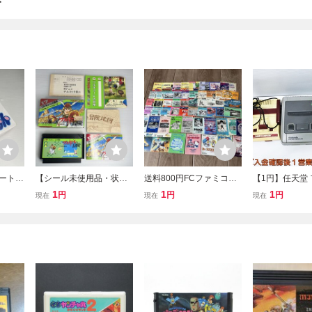
み
ート】
【シール未使用品・状態
送料800円FCファミコン
【1円】任天堂
ドラえ
良好】1円スタート ファ
説明書55個、グラディウ
ーコンピュータ
1
1
1
円
円
円
現在
現在
現在
ミコンソフト ワルキュ
ス2、くにお、ディグダグ
ファミコン 本体
ーレの冒険 FC
2
り セット 未検
スーファミ FC S
030im/G4