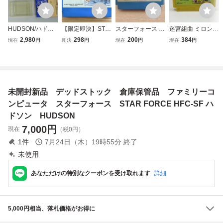
HUDSON/ハドソ
【限定即決】STA
スターフォース H
迷宮組曲 ミロンの
ン STAR FORC
R FORCE スター
FC-SF テーカン
大冒険 1986 HUD
2,980
298
200
384
現在
円
即決
円
現在
円
現在
円
E/スターフォー
フォース HUDSO
ファミリーコンピ
SON ハドソン 任
ス HFC-SF 任
N SOFT ハドソン
ュータ ファミコン
天堂 Nintendo フ
天堂ファミリーコ
HFC-SF FC.11 フ
任天堂 ファミコン
ァミリーコンピュ
ンピュータ 箱説
ァミコン 起動画面
ソフト Nintendo T
ータ ファミコン F
付き 美品中古
あり レア レトロ
EHKAN
C ソフト カセット
未開封新品 デッドストック 倉庫保管品 ファミリーコ
カートリッジ
ンピュータ スターフォース STAR FORCE HFC-SF ハ
ドソン HUDSON
7,000
円
現在
（税0円）
1
件
7月24日（木）19時55分
終了
未使用
あなただけの特別なクーポンを受け取れます
詳細
5,000円相当、落札価格がお得に