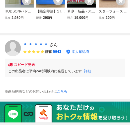
HUDSON/ハドソ
【限定即決】STA
希少・新品・未開
スターフォース H
ン STAR FORC
R FORCE スター
封／ファミリー
FC-SF テーカン
2,980
298
19,000
200
現在
円
即決
円
現在
円
現在
円
E/スターフォー
フォース HUDSO
コンピュータ ス
ファミリーコンピ
ス HFC-SF 任
N SOFT ハドソン
ターフォース 1
ュータ ファミコン
天堂ファミリーコ
HFC-SF FC.11 フ
本／ハドソン フ
任天堂 ファミコン
ンピュータ 箱説
ァミコン 起動画面
ァミコン STAR F
ソフト Nintendo T
付き 美品中古
あり レア レトロ
ORCE 任天堂 HF
EHKAN
＊ ＊ ＊ ＊ ＊
さん
C-SF
評価
5943
本人確認済
スピード発送
この出品者は平均24時間以内に発送しています
詳細
※商品削除などのお問い合わせは
こちら