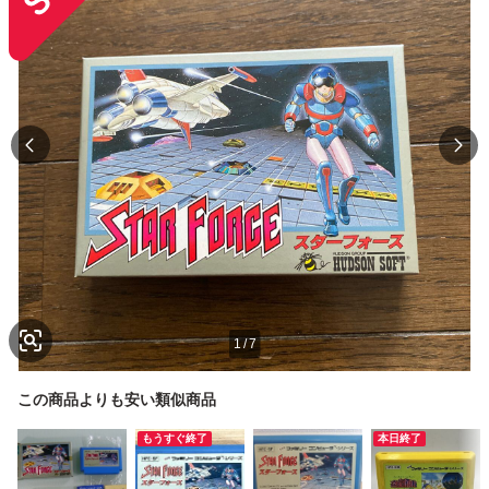
1
/
7
この商品よりも安い類似商品
もうすぐ終了
本日終了