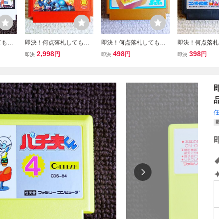
ても送
即決！何点落札しても送
即決！何点落札しても送
即決！何点落札
王 ★
料185円★ボンバーキン
料185円★森田将棋 後
料185円★ 
2,998
498
398
円
円
円
即決
即決
即決
リーニ
グ 後期ザラザラFFマー
期ザラザラFFマーク★他
ォーマー コン
ン★同
ク★他にも出品中！クリ
にも出品中！クリーニン
謎 ★他にも出
ーニング済！ファミコン
グ済！ファミコン★同梱
リーニング済！
★同梱ＯＫ動作OK
ＯＫ動作OK
ン★同梱ＯＫ動