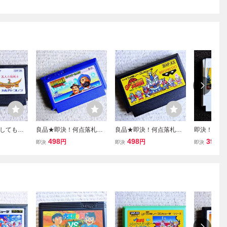
しても送
良品★即決！何点落札し
良品★即決！何点落札し
即決！何点
飛龍の拳
ても送料185円★ ミシ
ても送料185円★SDバト
料185円★
498
498
398
円
円
円
即決
即決
即決
も出品
シッピー殺人事件 ★他
ル大相撲★他にも出品
忍法帖 ★
グ済！フ
にも出品中！クリーニン
中！クリーニング済！フ
中！クリー
ＯＫ動作
グ済！ファミコン★同梱
ァミコン★同梱ＯＫ動作
ァミコン★
ＯＫ動作OK
OK
OK