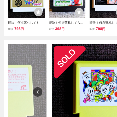
即決！何点落札しても送
即決！何点落札しても送
即決！何点落札し
料185円★ 水戸黄門
料185円★ ナイトガン
料185円★ 赤龍
798
398
798
円
円
円
即決
即決
即決
２ Ⅱ ★他にも出品
ダム物語 ★他にも出品
他にも出品中！ク
中！クリーニング済！フ
中！クリーニング済！フ
ング済！ファミコ
ァミコン★同梱ＯＫ動作
ァミコン★同梱ＯＫ動作
梱ＯＫ動作OK
OK
OK