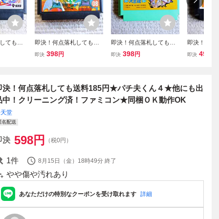
しても送
即決！何点落札しても送
即決！何点落札しても送
即決！何点
トランスフ
料185円★ 六三四の
料185円★西遊記スーパ
料185円★
398
398
498
円
円
円
即決
即決
即決
ボイの
剣 ★他にも出品中！ク
ーモンキー大冒険★他に
３ Ⅲ ★
品中！ク
リーニング済！ファミコ
も出品中！クリーニング
中！クリー
ファミコ
ン★同梱ＯＫ動作OK
済！ファミコン★同梱Ｏ
ァミコン★
作OK
Ｋ動作OK
OK
即決！何点落札しても送料185円★パチ夫くん４★他にも出
品中！クリーニング済！ファミコン★同梱ＯＫ動作OK
任天堂
匿名配送
598
円
即決
（税0円）
1
件
8月15日（金）18時49分
終了
やや傷や汚れあり
あなただけの特別なクーポンを受け取れます
詳細