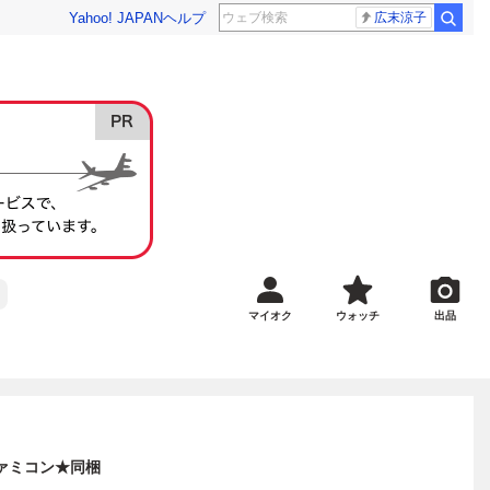
Yahoo! JAPAN
ヘルプ
広末涼子
マイオク
ウォッチ
出品
ァミコン★同梱