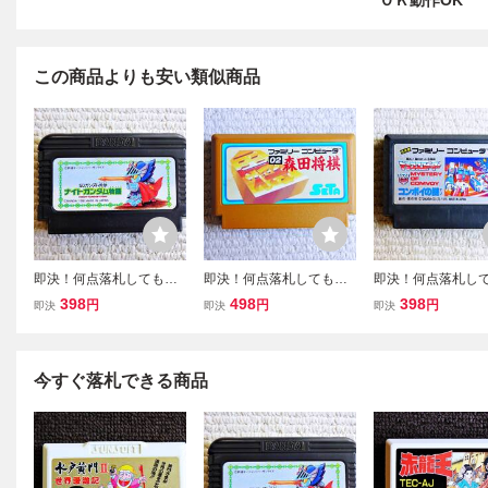
ＯＫ動作OK
この商品よりも安い類似商品
即決！何点落札しても送
即決！何点落札しても送
即決！何点落札し
料185円★ ナイトガン
料185円★森田将棋 後
料185円★ トラ
398
498
398
円
円
円
即決
即決
即決
ダム物語 ★他にも出品
期ザラザラFFマーク★他
ォーマー コンボ
中！クリーニング済！フ
にも出品中！クリーニン
謎 ★他にも出品
ァミコン★同梱ＯＫ動作
グ済！ファミコン★同梱
リーニング済！フ
OK
ＯＫ動作OK
ン★同梱ＯＫ動作O
今すぐ落札できる商品