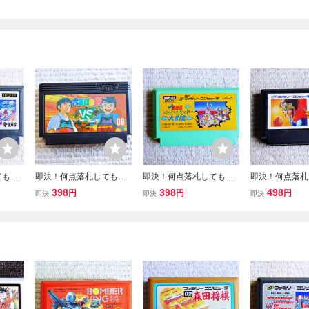
ても送
即決！何点落札しても送
即決！何点落札しても送
即決！何点落札
ンスフ
料185円★ 六三四の
料185円★西遊記スーパ
料185円★ 
398
398
498
円
円
円
即決
即決
即決
イの
剣 ★他にも出品中！ク
ーモンキー大冒険★他に
３ Ⅲ ★他に
中！ク
リーニング済！ファミコ
も出品中！クリーニング
中！クリーニン
ァミコ
ン★同梱ＯＫ動作OK
済！ファミコン★同梱Ｏ
ァミコン★同梱
K
Ｋ動作OK
OK