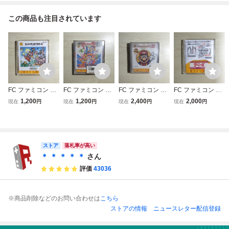
この商品も注目されています
FC ファミコン デ
FC ファミコン デ
FC ファミコン デ
FC ファミコン デ
ィスクシステム デ
ィスクシステム デ
ィスクシステム デ
ィスクシステム デ
1,200
1,200
2,400
2,000
現在
円
現在
円
現在
円
現在
円
ィスクカード / ス
ィスクカード / ス
ィスクカード / ス
ィスクカード / グ
ーパーマリオブラ
ーパーロードラン
ーパーマリオブラ
ーニーズ
ザーズ / バレーボ
ナー
ザーズ2
ール
ストア
落札率が高い
＊ ＊ ＊ ＊ ＊
さん
評価
43036
※商品削除などのお問い合わせは
こちら
ストアの情報
ニュースレター配信登録