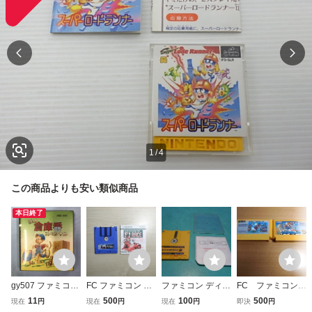
1
/
4
この商品よりも安い類似商品
本日終了
gy507 ファミコン
FC ファミコン デ
ファミコン ディス
FC ファミコン
FC ディスクシス
ィスクシステム デ
クシステム スーパ
スーパーマリオブ
11
500
100
500
現在
円
現在
円
現在
円
即決
円
テム 涙の倉庫番ス
ィスクカード / フ
ーマリオブラザー
ラザーズ・３ km