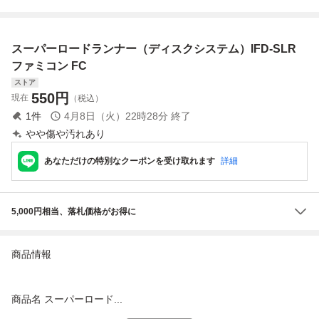
ペシャル
ァミコングランプ
ズ2 現状で
g
リ F1 レース
スーパーロードランナー（ディスクシステム）IFD-SLR
ファミコン FC
ストア
550
円
現在
（税込）
1
件
4月8日（火）22時28分
終了
やや傷や汚れあり
あなただけの特別なクーポンを受け取れます
詳細
5,000円相当、落札価格がお得に
商品情報
商品名 スーパーロード...