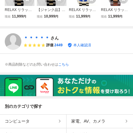
RELAX リラック
【ジャンク品】R
RELAX リラック
RELAX リラック
ス 王冠ロゴ SUB1
ELAX リラックス
ス 王冠ロゴ SUB1
ス 王冠ロゴ D23-
11,999
10,999
11,999
11,999
現在
円
現在
円
現在
円
現在
円
5-MGS カスタム
王冠ロゴ SUB15-
4-S カスタム腕時
MRS 腕時計 クロ
腕時計 ダイバー
MGS カスタム腕
計 ダイバー 青サ
ノ高級感溢れるピ
コンビ 黒文字盤 2
時計 ダイバー コ
ブ 黒文字盤 24H
ンクゴールドとロ
4H回転ベゼル 世
ンビ 黒文字盤 24
回転ベゼル 世田谷
ーズゴールドスト
＊ ＊ ＊ ＊ ＊
さん
田谷ベース
H回転ベゼル 世田
ベース
ラップの融合黒文
評価
2449
本人確認済
谷ベース 所ジョー
字盤 世田谷ベース
ジ
※商品削除などのお問い合わせは
こちら
別のカテゴリで探す
コンピュータ
家電、AV、カメラ