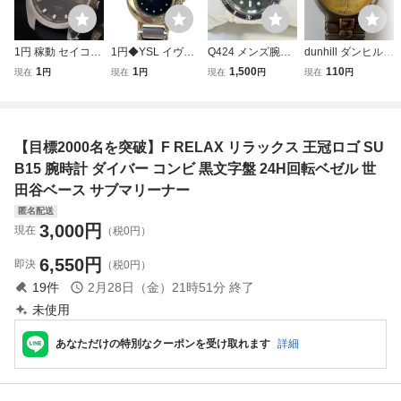
1円 稼動 セイコー
1円◆YSL イヴサ
Q424 メンズ腕時
dunhill ダンヒル
7005-7030 AT/自
ンローラン ロゴベ
計 QUIKSILVER
クォーツ 腕時計
1
1
1,500
110
現在
円
現在
円
現在
円
現在
円
動巻 17石 デイト
ゼル 2200 黒文字
クイックシルバー
ゴールド文字盤 コ
ブラック文字盤 メ
盤 コンビ クォー
QS 2600 ダイバー
ンビカラー
ンズ腕時計 23430
ツ レディース 腕
ズウォッチ 回転ベ
00 8ANT NAM
時計 不動品 ジャ
ゼル デイト クォ
【目標2000名を突破】F RELAX リラックス 王冠ロゴ SU
ンク Yves Saint L
ーツ 3針 純正ベル
aurent
ト 黒文字盤
B15 腕時計 ダイバー コンビ 黒文字盤 24H回転ベゼル 世
田谷ベース サブマリーナー
匿名配送
3,000
円
現在
（税0円）
6,550
円
即決
（税0円）
19
件
2月28日（金）21時51分
終了
未使用
あなただけの特別なクーポンを受け取れます
詳細