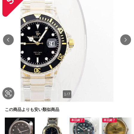
1
/
7
この商品よりも安い類似商品
本日終了
本日終了