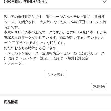
5,000円相当、落札価格がお得に
激レアの未使用新品です！所ジョージさんのテレビ番組「世田谷
ベース」で紹介され、 大人気になったRELAXの王冠ロゴモデル腕
時計です。
本家ROLEXは5本の王冠マークですが、このRELAXは4本！しかも
右端の王冠マークが折れています。洒落が効いて着けているとオ
ッ!と二度見されるオシャレな時計です。
ただのおもちゃ時計かと思いきや
・スケルトン製ケース・逆回転防止ベゼル・ねじ込み式リューズ
(一段引き→カレンダー設定、二段引き→短針長針設定)
・クォーツ...
もっと読む
違反報告
商品情報