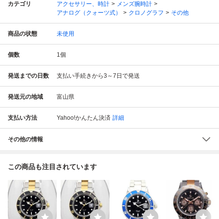
カテゴリ
アクセサリー、時計
メンズ腕時計
アナログ（クォーツ式）
クロノグラフ
その他
商品の状態
未使用
個数
1
個
発送までの日数
支払い手続きから3～7日で発送
発送元の地域
富山県
支払い方法
Yahoo!かんたん決済
詳細
その他の情報
この商品も注目されています