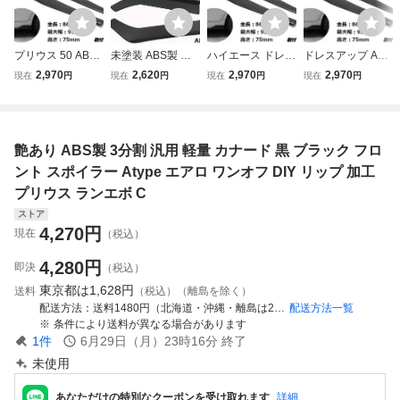
プリウス 50 ABS
未塗装 ABS製 跳
ハイエース ドレス
ドレスアップ ABS
86cm 汎用 軽量 サ
ね上げ 汎用 軽量
アップ ABS 86cm
86cm 汎用 軽量 サ
2,970
2,620
2,970
2,970
現在
円
現在
円
現在
円
現在
円
イドカナード つや
サイドカナード
艶あり 汎用 サイ
イドカナード 艶有
あり 黒 ブラック
黒/ブラック/アン
ドカナード 軽量
黒 ブラック アン
サイドステップ ア
ダー リア スポイ
艶有 黒 ブラック
ダー スポイラー
ンダー スポイラー
ラー エアロ ワン
サイドステップ ス
エアロ ワンオフ
艶あり ABS製 3分割 汎用 軽量 カナード 黒 ブラック フロ
エアロ ワンオフ D
オフ DIY リップ
ポイラー エアロ
加工用 ロードスタ
IY 加工 E
加工 ドレスアップ
ワンオフ 加工 A
ー 他 G
ント スポイラー Atype エアロ ワンオフ DIY リップ 加工
D
プリウス ランエボ C
ストア
4,270
円
現在
（税込）
4,280
円
即決
（税込）
東京都は
1,628円
送料
（税込）（離島を除く）
配送方法
送料1480円（北海道・沖縄・離島は2100円） ゆうパック
配送方法一覧
条件により送料が異なる場合があります
1
件
6月29日（月）23時16分
終了
未使用
あなただけの特別なクーポンを受け取れます
詳細