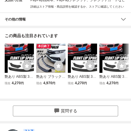
詳細はストア情報・商品説明を確認するか、ストアに確認してください
その他の情報
この商品も注目されています
本日終了
艶あり ABS製 3分
艶あり ブラック A
艶あり ABS製 3分
艶あり ABS製 3分
割 汎用 軽量 カナ
BS 3分割 汎用 軽
割 汎用 軽量 カナ
割 組み立て 汎用
4,270
4,970
4,270
4,270
現在
円
現在
円
現在
円
現在
円
ード 黒 ブラック
量 カナード 黒 フ
ード 黒 ブラック
軽量 カナード 黒
フロント スポイラ
ロント スポイラー
フロント スポイラ
ブラック フロント
ー Atype エアロ ワ
エアロ ワンオフ
ー Atype エアロ ワ
スポイラー Atype
ンオフ DIY リップ
リップ Bタイプ バ
ンオフ DIY リップ
エアロ ワンオフ
加工 プリウス ラ
ンパーガード イン
加工 ドレスアップ
リップ 加工 ドレ
質問する
ンエボ C
プレッサ G
D
スアップ E
ストア