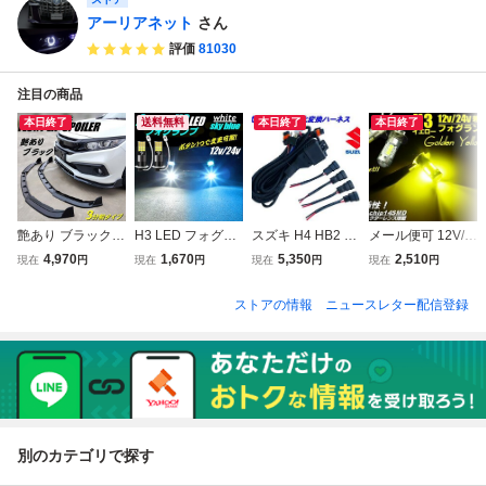
アーリアネット
さん
評価
81030
注目の商品
本日終了
送料無料
本日終了
本日終了
艶あり ブラック A
H3 LED フォグラ
スズキ H4 HB2 2
メール便可 12V/2
BS 3分割 汎用 軽
ンプ ショートバル
灯式→HID ハロゲ
4V 兼用 無極性 プ
4,970
1,670
5,350
2,510
現在
円
現在
円
現在
円
現在
円
量 カナード 黒 フ
ブ 2色切替 12V 24
ン 4灯式 変換 ハー
ロジェクターレン
ロント スポイラー
V ツインカラー ホ
ネス 4灯化 車検対
ズ付 2835チップ
ストアの情報
ニュースレター配信登録
エアロ ワンオフ
ワイト アイスブル
応 エブリィ ハス
H3 LED ショート
リップ Bタイプ バ
ー 白 青 2個 スー
ラー H4カプラー
フォグランプ バル
ンパーガード イン
パーグレート プロ
純正 社外 ヘッド
ブ ゴールデンイエ
プレッサ G
フィア G
ライト 移植 G
ロー 黄色 2個 G
別のカテゴリで探す