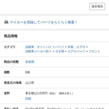
違反報告
マイカーを登録してパーツをらくらく検索！
商品情報
カテゴリ
自動車、オートバイ
パーツ
外装、エアロ
自動車メーカー別
トヨタ用
エアロパーツ
フロント
商品の状態
未使用
個数
8
個
発送元の地域
山口県
送料
東京都は
1,628円
（税込）（離島を除く）
詳細
支払い方法
PayPay残高等、PayPayクレジット、クレジットカードなど