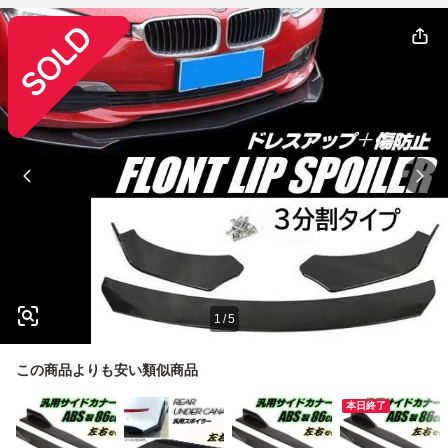
1
/
5
この商品よりも安い類似商品
本日終了