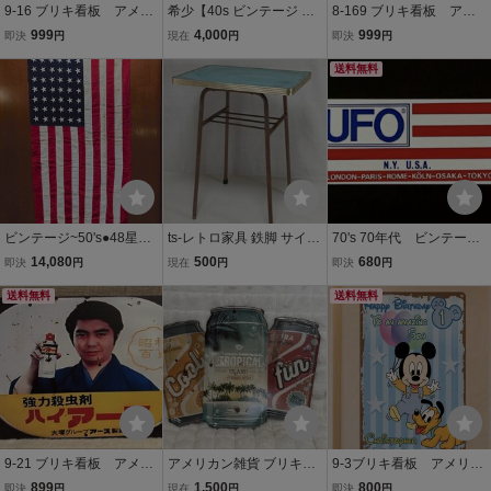
9-16 ブリキ看板 アメリ
希少【40s ビンテージ サ
8-169 ブリキ看板 アメ
カン雑貨 インテリア
テン スーベニア クッショ
リカン雑貨 インテリ
999
4,000
999
即決
円
現在
円
即決
円
木村拓哉 オロナミンC
ン ケノラ アンティーク雑
ア 美女 アイドル か
レトロ
貨 アメリカ USA】インテ
わいい
送料無料
リア ジャケット 50s
ビンテージ~50's●48星ア
ts-レトロ家具 鉄脚 サイド
70's 70年代 ビンテージ
メリカ星条旗size 約100c
テーブル 昭和レトロ ビン
古いステッカー UFOジー
14,080
500
680
即決
円
現在
円
即決
円
m×約198cm●251027m4-
テージ アンティーク イン
ンズ アメリカ国旗柄 星条
signサインバナーインテ
送料無料
テリア 飾り 古家具 古道具
旗 ビンテージステッカ
送料無料
リア雑貨
幅45 奥行30 高さ59㌢位
ー デカール アメリカン
雑貨 昭和レトロ
9-21 ブリキ看板 アメリ
アメリカン雑貨 ブリキ看
9-3ブリキ看板 アメリカ
カン雑貨 インテリア
板 レトロ アンティーク調
ン雑貨 インテリア デ
899
1,500
800
即決
円
現在
円
即決
円