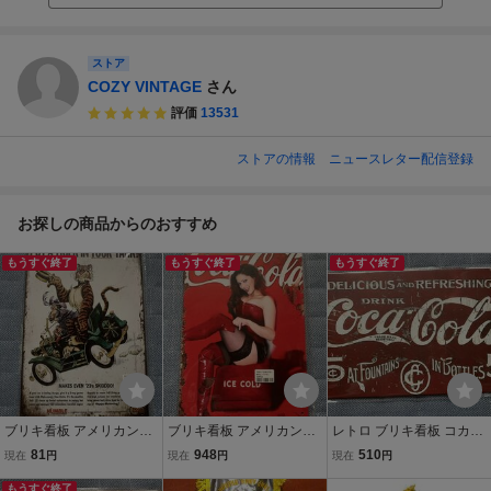
ストア
COZY VINTAGE
さん
評価
13531
ストアの情報
ニュースレター配信登録
お探しの商品からのおすすめ
もうすぐ終了
もうすぐ終了
もうすぐ終了
ブリキ看板 アメリカン雑
ブリキ看板 アメリカン雑
レトロ ブリキ看板 コカコ
貨 レトロ メタルサインプ
貨 レトロ アンティーク調
ーラ アメリカン雑貨 アン
81
948
510
現在
円
現在
円
現在
円
レート アンティーク調 ビ
メタルサインプレート ビ
ティーク調 ビンテージ加
ンテージ風 パンサー
もうすぐ終了
ンテージ加工 コカコーラ
工 メタルサインプレート