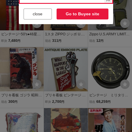
close
Go to Buyee site
ビンテージ~50's●48星ア
1スタ ZIPPO ジッポ U.S.
Zippo U.S.ARMY LIMITE
メリカ星条旗size 約85cm
ARMY OKINAWA ビンテ
D EDITION 【着火確認O
7,480
311
12
即決
円
現在
円
現在
円
×約57cm●250326m2-sig
ージオイルライター 火花
K】 ミリタリー ジッポー
nサインバナーインテリア
確認 1980年代
ライター 喫煙具 1円～
雑貨
W0392c
ブリキ看板 ゴジラ 昭和レ
ブリキ看板 ビンテージ ST
ビンテージ ミリタリ
トロ アメリカン雑貨 イン
AYS IN THE GARAGE ア
ー 40s WW2 SETH T
300
2,700
68,259
現在
円
即決
円
現在
円
テリア雑貨
メリカン アンティーク 壁
HOMAS US NAVY 時
掛け プレート 壁飾り 雑貨
計 インテリア アンテ
送料無料
大きい インテリア
ィーク 雑貨 250623