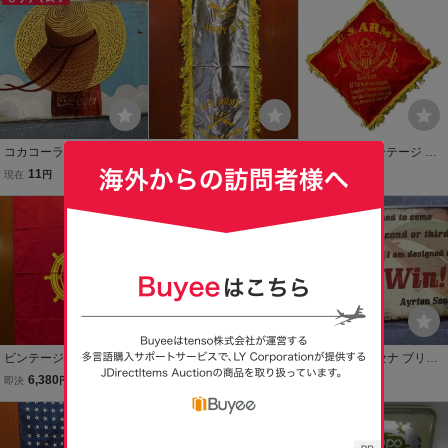
Coca-Cola
コカコーラ Coca-Cola ブ
ビンテージ40's50's●U.S.
希少【40s ビンテージ US
リキ看板 メタルサインプ
ARMY CAMP ADAIR, OR
ARMY サテン スーベニア
11
9,680
3,800
現在
円
即決
円
即決
円
レート アンティーク調 ア
EGONバナー●260203n8-
クッション アンティーク
メリカン雑貨 レトロ ビン
signミリタリーペナント
もうすぐ終了
雑貨 アメリカ USA】イン
もうすぐ終了
テージ加工
サイン壁掛けインテリア
テリア ジャケット 50s ミ
雑貨
リタリー 大戦
ビンテージ●U.S.ARMY Tr
Grolsch グロールシュ ビ
アイルトン・セナ ブリキ
ansportation Corpフラッ
ール ブリキ看板 メタルサ
看板 ヘルメットデザイン
6,380
1
480
即決
円
現在
円
現在
円
グsize 約85cm × 約120cm
インプレート アンティー
レトロ ビンテージ風 アメ
●231129m3-otclctミリタ
ク調 アメリカン雑貨 レト
リカン雑貨
リー旗インテリア雑貨
ロ