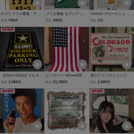
6-171 ブリキ看板 アメ
ブリキ看板 セブンアップ
Grolsch グロールシュ ビ
リカン雑貨 インテリ
アメリカン雑貨 インテリ
ール 広告 ブリキ看板 メタ
700
300
1
即決
円
現在
円
現在
円
ア 昭和レトロ ウサギ
ア雑貨
ルサインプレート レトロ
送料無料
ヴィンテージ加工 アメリ
カン雑貨
【45cm×30cm】U.S. AR
ビンテージ~40's●48星ア
昔のアドバタイジング
MY アメリカ陸軍 ブリキ
メリカ星条旗size 約290c
ウッドサイン シリーズ
3,480
21,780
1,980
現在
円
即決
円
即決
円
看板 パーキングサイン 米
m×約145cm●260317m5-
第二弾 （コロラド）
軍 駐車場看板 ミリタリー
送料無料
signサインバナーインテ
アメリカ雑貨 壁掛け
送料無料
雑貨 ガレージ インテリア
リア雑貨
インテリアな部屋 カン
世田谷ベース
トリー雑貨 木製看板