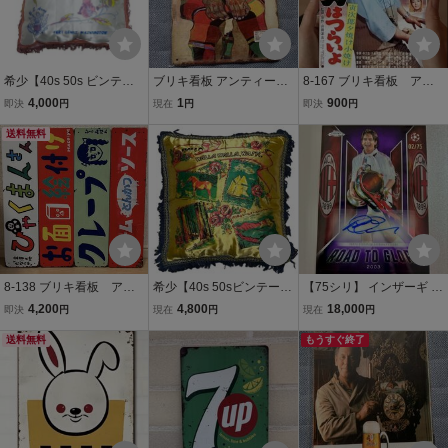
希少【40s 50s ビンテー
ブリキ看板 アンティーク
8-167 ブリキ看板 アメ
ジ サテン スーベニア クッ
調 ウォールデコ レトロ ア
リカン雑貨 インテリ
4,000
1
900
即決
円
現在
円
即決
円
ション USARMY デッド
メリカン雑貨 ビンテージ
ア 男はつらいよ レト
ストック アンティーク雑
送料無料
加工 メタルサインプレー
ロ
貨 アメリカ USA】インテ
ト 騎士
リア ジャケット
8-138 ブリキ看板 アメ
希少【40s 50sビンテージ
【75シリ】 インザーギ 2
リカン雑貨 インテリ
サテン スーベニア クッシ
025-26 Topps Chrome U
4,200
4,800
18,000
即決
円
現在
円
現在
円
ア 昭和レトロ かわい
ョン ワラワラ アンティー
EFA Club Competitions R
い
送料無料
ク雑貨 アメリカ USA】イ
oad to Glory Filippo Inzag
もうすぐ終了
ンテリア ジャケット
hi Auto soccer 直筆サイン