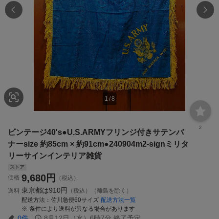
1
/
8
2
ビンテージ40's●U.S.ARMYフリンジ付きサテンバ
ナーsize 約85cm × 約91cm●240904m2-signミリタ
リーサインインテリア雑貨
ストア
9,680
円
価格
（税込）
東京都は
910円
送料
（税込）（離島を除く）
配送方法
佐川急便60サイズ
配送方法一覧
条件により送料が異なる場合があります
0
件
8月12日（水）6時7分
終了予定