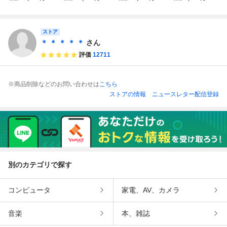
クルーズII 説明
ストーカー META
の夢のアリス 説明
ゃんケンちゃん 説
書・ハガキ付 動作
L STOKER 説明
書付 動作確認済
明書付 動作確認済
確認済
書・ハガキ付 動作
ストア
確認済
＊ ＊ ＊ ＊ ＊
さん
評価
12711
※商品削除などのお問い合わせは
こちら
ストアの情報
ニュースレター配信登録
別のカテゴリで探す
コンピュータ
家電、AV、カメラ
音楽
本、雑誌