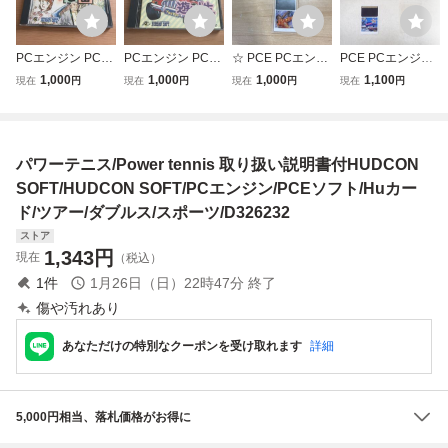
PCエンジン PCE
PCエンジン PCE
☆ PCE PCエンジ
PCE PCエンジン
Huカード 定吉七
Huカード 遊々人
ン Huカード パワ
Huカード S・C・I
1,000
1,000
1,000
1,100
現在
円
現在
円
現在
円
現在
円
番 定吉セブン 説
生 説明書付 動作
ーゴルフ Vol.18 ハ
SPECIAL CRIMIN
明書付 動作確認済
確認済
ドソン HUDSON
AL INVESTIGATIO
SOFT 箱説付 ※ネ
N TAITO タイトー
コポス発送可(3-2)
箱説付【PP
パワーテニス/Power tennis 取り扱い説明書付HUDCON
SOFT/HUDCON SOFT/PCエンジン/PCEソフト/Huカー
ド/ツアー/ダブルス/スポーツ/D326232
ストア
1,343
円
現在
（税込）
1
件
1月26日（日）22時47分
終了
傷や汚れあり
あなただけの特別なクーポンを受け取れます
詳細
5,000円相当、落札価格がお得に