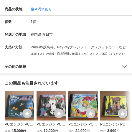
商品の状態
傷や汚れあり
個数
1
個
発送元の地域
福岡県 春日市
支払い方法
PayPay残高等、PayPayクレジット、クレジットカードなど
詳細はストア情報・商品説明を確認するか、ストアに確認してください
その他の情報
この商品も注目されています
PCエンジン PCE
PCエンジン PCE
PCエンジン PCE
PCエンジン PCE
Huカード タイム
Huカード メタル
Huカード 不思議
Huカード カトち
15,000
12,000
24,000
3,900
現在
円
現在
円
現在
円
現在
円