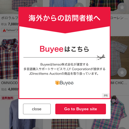
ポロラルフローレン リネ
エリオポール heliopole リ
☆ ポロ ラルフローレン リ
ンシャツ マドラスチェッ
ネンシャツ 麻 長袖 40 青
ネンシャツ M カスタムフ
7,080
1,400
13,200
即決
円
即決
円
現在
円
ク 麻 ポニー刺繍 M
ブルー /FF ■IBO100 メン
ィット 麻100% マドラス
Yahoo!フリマ
ズ
チェック 長袖シャツ グリ
ーン インド製 POLO 現状
品
OMNIGOD オムニゴッド
【美品】MAJESTIC FILAT
Ｍメンズ□DENIM CHIC
マドラスチェック リネン
URES HOMME ポロシャ
デニムチック□半袖ボタン
4,000
5,990
650
現在
円
即決
円
即決
円
シャツ 麻100% 2(M) ド
ツ メンズ M ベージュ キ
ダウンシャツ／マドラス
ミンゴ 日本製
送料無料
ャメル リネン 麻 マジェス
本日終了
チェック／日本製
本日終了
ティック フィラチュール
close
Go to Buyee site
オム