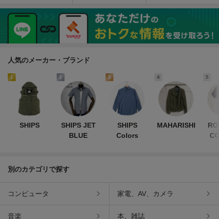
ー半袖ボタンダウンシャ
ツ／ワンポイント有
人気のメーカー・ブランド
1
2
3
4
5
SHIPS
SHIPS JET
SHIPS
MAHARISHI
RO
BLUE
Colors
CO
別のカテゴリで探す
コンピュータ
家電、AV、カメラ
音楽
本、雑誌