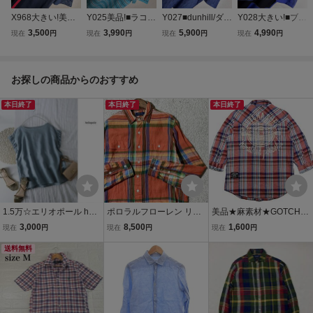
X968大きい!美品!
Y025美品!■ラコス
Y027■dunhill/ダン
Y028大きい!■ブル
■OAKLEY/オーク
テ★水色系ボーダ
ヒル★伊製★青紺
ックスブラザーズ/
3,500
3,990
5,900
4,990
現在
円
現在
円
現在
円
現在
円
リー★濃紺*シャ
ー/鹿の子★半袖ポ
*ジャガードゴル
PRO SPORT★青
ドウ柄/ドライ★半
ロシャツ■4
フ柄★半袖ポロシ
紺*黒/ドライ鹿の
袖BDポロシャツ■
ャツ■L
子★半袖ポロシャ
お探しの商品からのおすすめ
XL
ツ■US XL
本日終了
本日終了
本日終了
1.5万☆エリオポール heli
ポロラルフローレン リネ
美品★麻素材★GOTCHA
opole☆洗える 麻100% リ
ン100% マドラスチェッ
ガッチャ マドラスチェッ
3,000
8,500
1,600
現在
円
現在
円
現在
円
ネンフリル袖ブラウス 38
クシャツ M 麻 インド製
ク リネン＆コットン 七分
サイズ☆M-B 3925
送料無料
ラルフローレン チェック
袖ウエスタンシャツ/Lサ
柄 長袖 POLO RALPH LA
イズ
UREN