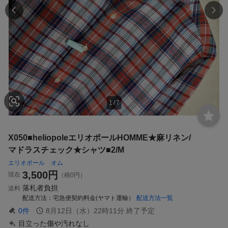
1
/
7
X050■heliopoleエリオポールHOMME★麻リネン/
マドラスチェック★シャツ■2/M
エリオポール オム
3,500
円
現在
（税0円）
落札者負担
送料
配送方法
宅急便契約料金(ヤマト運輸）
配送方法一覧
0
件
8月12日（水）22時11分
終了予定
目立った傷や汚れなし