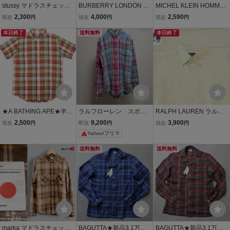
stussy マドラスチェック
BURBERRY LONDON バ
MICHEL KLEIN HOMME
半袖 シャツ メンズ M イ
ーバリー 7分袖 リネン
ミッシェルクラン オム 春
2,300
4,000
2,590
現在
円
現在
円
現在
円
ンド綿 ステューシー 古着
シャツ 麻100％ マドラス
夏★ 麻 リネン混 半袖 ス
本日終了
チェック レッド(M) 三陽
送料無料
リム シャツ Sz.51 メンズ
本日終了
商会/日本製
紺 ネイビー
★A BATHING APE★半袖
ラルフローレン スポー
RALPH LAUREN ラルフ
BDチェックシャツM/アベ
ツ リネンシャツ 麻 1
ローレン リネン 麻 100%
2,500
9,200
3,900
現在
円
即決
円
現在
円
イシングエイプベイプBA
00% チェック 2 M RAL
BLAKE 半袖 ボタンダウン
Yahoo!フリマ
PE麻混リネンシャツメン
PH LAUREN マドラス リ
シャツ M 夏 (M0072204)
ズロゴ裏原宿ジャケット
ネン
送料無料
送料無料
marka マドラスチェック
BAGUTTA★新品3.1万円
BAGUTTA★新品3.1万円