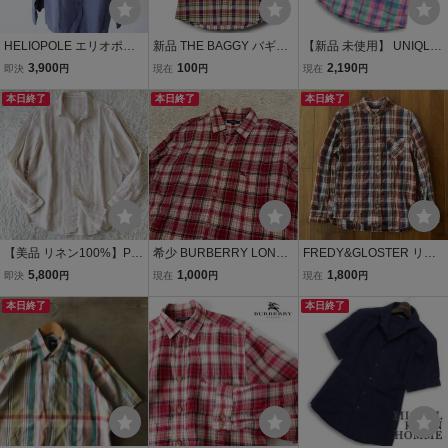
HELIOPOLE エリオポー
新品 THE BAGGY バギー
【新品 未使用】 UNIQLO
ル シャツ レディース ネイ
ボタンダウン リネンライ
ユニクロ 春夏★ 麻 リネン
3,900
100
2,190
即決
円
現在
円
現在
円
ビー 紺 麻100% バンドカ
ク マドラスチェック柄 フ
コットン マドラス チェッ
ラーリネンシャツ 140030
本日終了
ロントポケット アメカジ
本日終了
ク 半袖 シャツ Sz.S メン
本日終了
43036HN 定価17,930円 s
コットン 半袖 シャツ M
ズ
ize38 M/6468340
レッド NR-275
【美品 リネン100%】PAP
希少 BURBERRY LONDO
FREDY&GLOSTER リネ
AS パパス ストライプ 長
N バーバリーロンドン 長
ン(麻) マドラスチェック
5,800
1,000
1,800
即決
円
現在
円
現在
円
袖シャツ リネンシャツ 麻
袖シャツ 半袖シャツ メン
シャツ Lサイズ
日本製 M 48
本日終了
ズ サイズL リネン 麻10
本日終了
0％ ホース 刺繍 チェック
柄