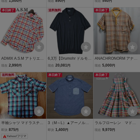
1,000
890
540
現在
円
現在
円
現在
円
ャツワンピース バンドカ
ネン ボタンダウン プリン
（日本M相当） チェック
ラー ノーカラー グレー レ
本日終了
ト 半袖シャツ US M (日本
送料無料
デザイン 麻100 ボタン
本日終了
ディース 春夏 麻 サイズM
L ) ネイビー 総柄 麻 綿 シ
ダウン LACOSTE ラコ
R-9535
ャツ
ステジャパン
ADMIX A.S.M アトリエサ
6,3万【Drumohr ドルモア
ANACHRONORM アナク
ブ メン 春夏★ 長袖 麻 リ
新品】真夏も心地よし！
ロノーム マドラスチェッ
2,990
20,081
5,000
現在
円
現在
円
現在
円
ネン混 ワッフル マドラス
麻の弱点を克服し,肌触り
ク プルオーバーシャツ 0
チェック ボタンダウン シ
送料無料
も進化◇上品見えする台
本日終了
2/M 半袖シャツ コットン
本日終了
ャツ Sz.L メンズ ASM
襟仕様◇全て完璧!リネン
リネン/児島ジーンズ/桃太
ニットポロシャツ
郎ジーンズ
半袖シャツ マドラスチェ
3（M～L）▲アーノルド
ラルフローレン マドラ
ック Mサイズ
パーマー／レナウン▲麻
スチェック リネンワンピ
875
1,400
9,970
即決
円
即決
円
現在
円
混、リネンブレンド、シ
ース 麻100％ マルチカラ
Yahoo!フリマ
ャンブレー プルオーバ
ー インド製 (レディース2)