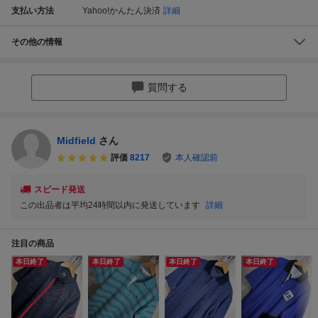
支払い方法
Yahoo!かんたん決済
詳細
その他の情報
質問する
Midfield
さん
評価
8217
本人確認前
スピード発送
この出品者は平均24時間以内に発送しています
詳細
注目の商品
本日終了
本日終了
本日終了
本日終了