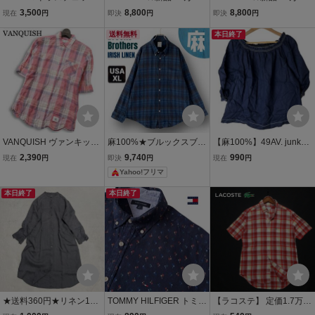
リネンシャツ 麻100％
程度 リネン素材のオープ
程度 リネン素材のオープ
3,500
8,800
8,800
現在
円
即決
円
即決
円
オレンジ/ブラウン (サイ
ンカラー長袖シャツ「AL
ンカラー長袖シャツ「AL
ズ1)
OHA」サイズM ブルー系
送料無料
OHA」サイズM テラコッ
本日終了
マドラスチェック柄
タ系マドラスチェック柄
VANQUISH ヴァンキッシ
麻100%★ブルックスブラ
【麻100%】49AV. junko s
ュ 春夏 麻 リネン混★ 半
ザーズ★アイリッシュリ
himada ジュンコシマダ
2,390
9,740
990
現在
円
即決
円
現在
円
袖 ボタンダウン マドラス
ネン/ポロカラーシャツ★
リネンブラウス 七分袖 ブ
Yahoo!フリマ
チェック シャツ 日本製 S
マドラスチェック★ネイ
ラウス シャツ トップス レ
z.M メンズ
ビー★REGENT★USAメ
ディース 38 M程度
本日終了
本日終了
ンズXL
★送料360円★リネン10
TOMMY HILFIGER トミー
【ラコステ】 定価1.7万
0% 無印良品 MUJI 長袖シ
ヒルフィガー コットン リ
半袖リネンシャツ 39