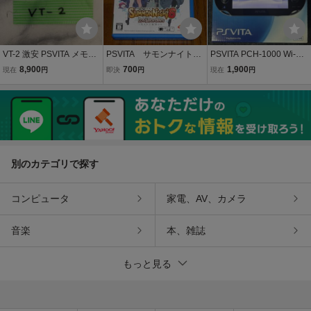
VT-2 激安 PSVITA メモリ
PSVITA サモンナイト6
PSVITA PCH-1000 Wi-Fi
ーカード 64GB フォーマ
失われた境界たち
モデル クリスタルブラッ
8,900
700
1,900
現在
円
即決
円
現在
円
ット済 動作品 同梱可能
ク メモリーカード 16GB
付属
別のカテゴリで探す
コンピュータ
家電、AV、カメラ
音楽
本、雑誌
もっと見る