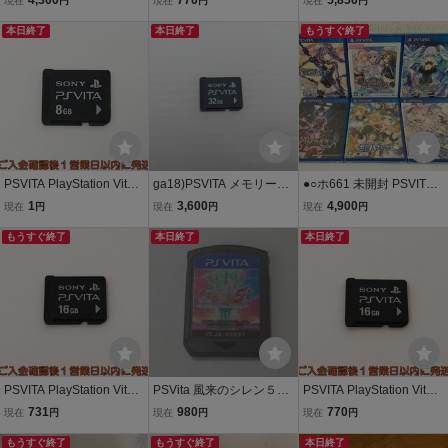
現在
円
現在
円
現在
円
B メモカ プレイステーシ
本日終了
ョン 1A0429-028kk/F8
本日終了
もうすぐ終了
PSVITA PlayStation Vita
ga18)PSVITA メモリーカ
●○ホ661 未開封 PSVITA P
専用メモリーカード 8GB
ード 32GB PSVITA PlaySt
S Vita コンパイルハート 6
1
3,600
4,900
現在
円
現在
円
現在
円
メモカ プレイステーショ
ation Vita フォーマット済
本セット 限界凸旗 セブン
ン 1A0520-013kk/F8
もうすぐ終了
プレイステーション
本日終了
パイレーツ メアリスケル
本日終了
ター ネプテューヌ 他○●
PSVITA PlayStation Vita
PSVita 風来のシレン５plu
PSVITA PlayStation Vita
専用メモリーカード 16G
s ソフトのみ
専用メモリーカード 16G
731
980
770
現在
円
現在
円
現在
円
B メモカ プレイステーシ
B メモカ プレイステーシ
ョン 1A0429-016kk/F8
もうすぐ終了
もうすぐ終了
ョン 1A0429-030kk/F8
本日終了