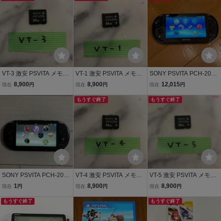
VT-3 激安 PSVITA メモリ
VT-1 激安 PSVITA メモリ
SONY PSVITA PCH-2000
ーカード 64GB フォーマ
ーカード 64GB フォーマ
ビータ ソニー Vita
8,900
8,900
12,015
現在
円
現在
円
現在
円
ット済 動作品 同梱可能
ット済 動作品 同梱可能
もうすぐ終了
もうすぐ終了
SONY PSVITA PCH-2000
VT-4 激安 PSVITA メモリ
VT-5 激安 PSVITA メモリ
ZA11 1GB 本体 初期化 ソ
ーカード 64GB フォーマ
ーカード 64GB フォーマ
1
8,900
8,900
現在
円
現在
円
現在
円
ニー ピーエス ビータ ヴィ
ット済 動作品 同梱可能
ット済 動作品 同梱可能
ータ プレイステーション
もうすぐ終了
もうすぐ終了
PlayStation PS プレステ
ブラック