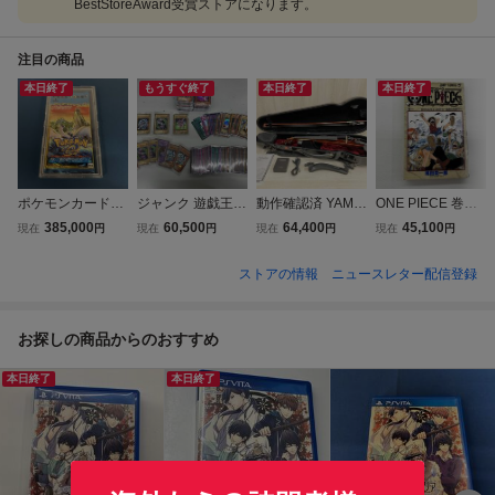
BestStoreAward受賞ストアになります。
注目の商品
本日終了
もうすぐ終了
本日終了
本日終了
ポケモンカードe
ジャンク 遊戯王
動作確認済 YAMA
ONE PIECE 巻一
拡張パック 第3
初期カード まとめ
HA YSV104 サイ
尾田栄一郎 1
385,000
60,500
64,400
45,100
現在
円
現在
円
現在
円
現在
円
弾 海からの風
売り / 青眼の白龍 /
レントバイオリン
巻 初版
未開封
ブラック・マジシ
ストアの情報
ニュースレター配信登録
ャン / ホーリー・
ナイト・ドラゴン
など
お探しの商品からのおすすめ
本日終了
本日終了