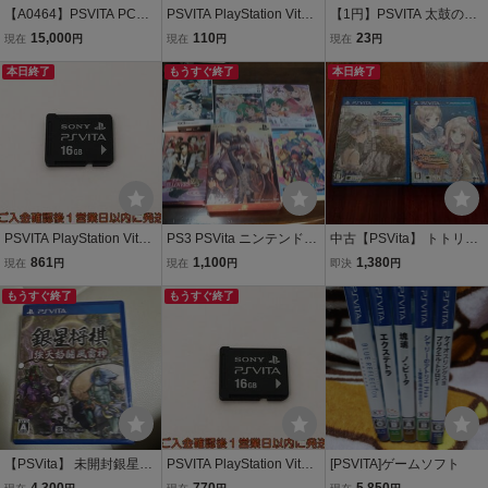
【A0464】PSVITA PCH-1
PSVITA PlayStation Vita
【1円】PSVITA 太鼓の達
000・1100・1000・PSP
専用メモリーカード 8GB
人 Vバージョン ゲームソ
15,000
110
23
現在
円
現在
円
現在
円
PSP-1000 2個・PSP-300
メモカ プレイステーショ
フト 1A0224-111am/F8
0 2個
本日終了
ン 1A0404-017kk/F8
もうすぐ終了
本日終了
PSVITA PlayStation Vita
PS3 PSVita ニンテンドー
中古【PSVita】 トトリの
専用メモリーカード 16G
DS 乙女ゲーム 限定
アトリエ Plus メルルの
861
1,100
1,380
現在
円
現在
円
即決
円
B メモカ プレイステーシ
版 6本 まとめてセッ
アトリエ ２本セット
ョン 1A0429-015kk/F8
もうすぐ終了
ト 未検品 マクロス
もうすぐ終了
うたの プリンスさまっ
【PSVita】 未開封銀星将
PSVITA PlayStation Vita
[PSVITA]ゲームソフト
棋 強天怒闘風雷神
専用メモリーカード 16G
4,300
770
5,850