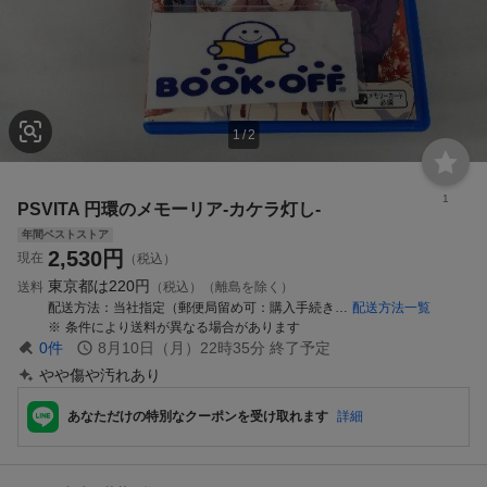
1
/
2
1
PSVITA 円環のメモーリア-カケラ灯し-
年間ベストストア
2,530
円
現在
（税込）
東京都は
220円
送料
（税込）（離島を除く）
配送方法
当社指定（郵便局留め可：購入手続き時にお客様にて受取郵便局の設定が必要です）
配送方法一覧
条件により送料が異なる場合があります
0
件
8月10日（月）22時35分
終了予定
やや傷や汚れあり
あなただけの特別なクーポンを受け取れます
詳細