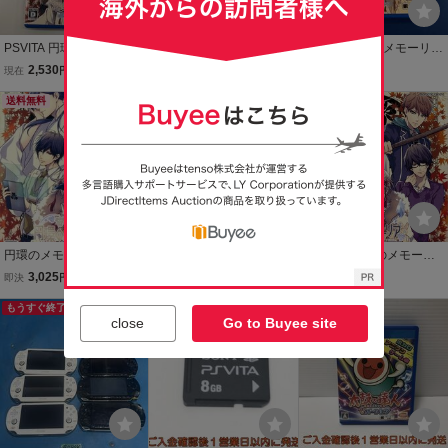
PSVITA 円環のメモーリ
PSVITA 円環のメモーリ
PSVITA 円環のメモーリ
ア-カケラ灯し-
ア-カケラ灯し-
ア-カケラ灯し-
2,530
2,530
2,530
現在
円
現在
円
現在
円
送料無料
円環のメモーリア-カケラ
PSVITA 円環のメモーリ
【中古】円環のメモーリ
灯し-/PSVITA
ア-カケラ灯し-
ア-カケラ灯し- - PSVita
3,025
2,530
5,291
即決
円
現在
円
現在
円
もうすぐ終了
もうすぐ終了
もうすぐ終了
close
Go to Buyee site