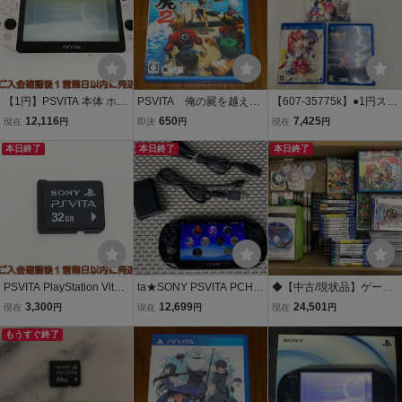
【1円】PSVITA 本体 ホワ
PSVITA 俺の屍を越えて
【607-35775k】●1円スタ
イト SONY PlayStation Vi
ゆけ2
ート●PSVitaソフト マブ
12,116
650
7,425
現在
円
即決
円
現在
円
ta PCH-2000 初期化済 未
ラヴダブルパック
検品ジャンク ゲーム機本
本日終了
本日終了
本日終了
体 N09-244kk/F3
PSVITA PlayStation Vita
ta★SONY PSVITA PCH-1
◆【中古/現状品】ゲーム
専用メモリーカード 32G
100 ソニー プレイステー
ソフト 大量まとめ売りセ
3,300
12,699
24,501
現在
円
現在
円
現在
円
B メモカ プレイステーシ
ション ビータ ヴィータ プ
ット【Wii/WiiU/XBOX36
ョン 1A0520-044kk/F8
もうすぐ終了
レステ PlayStation ブラッ
0/PSVITA/PSP/ゲームキュ
ク 動作確認 本体 初期化
ーブ/セガサターン】◆H0
現状品★
80601