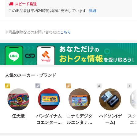
スピード発送
この出品者は平均24時間以内に発送しています
詳細
※商品削除などのお問い合わせは
こちら
人気のメーカー・ブランド
1
2
3
4
5
任天堂
バンダイナム
コナミデジタ
ハドソン(ゲ
スク
コエンターテ
ルエンタテイ
ーム)
エ
インメント
ンメント