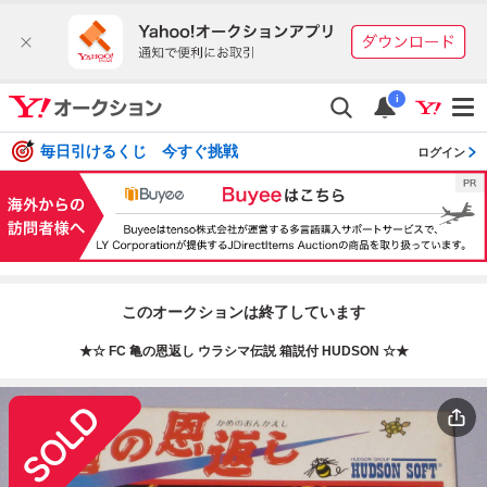
i
毎日引けるくじ 今すぐ挑戦
ログイン
このオークションは終了しています
★☆ FC 亀の恩返し ウラシマ伝説 箱説付 HUDSON ☆★