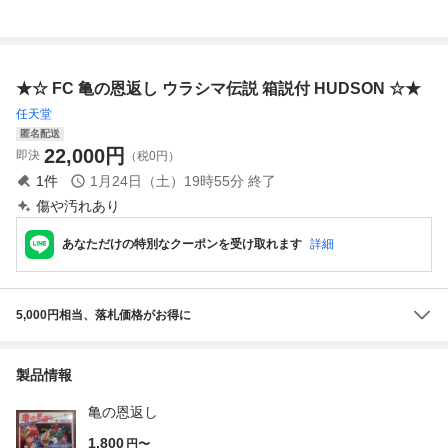
付 ファミコン フ
ン】 ソフトのみ
シマ伝説～ XEXY
説なし) ファミコ
ァミリーコンピュ
動作確認済
Z NES
ン ファミリーコン
ータ 任天堂 Ninte
ピューター 任天堂
ndo
★☆ FC 亀の恩返し ウラシマ伝説 箱説付 HUDSON ☆★
任天堂
匿名配送
22,000
円
即決
（税0円）
1
件
1月24日（土）19時55分
終了
傷や汚れあり
あなただけの特別なクーポンを受け取れます
詳細
5,000円相当、落札価格がお得に
製品情報
亀の恩返し
1,800
円〜