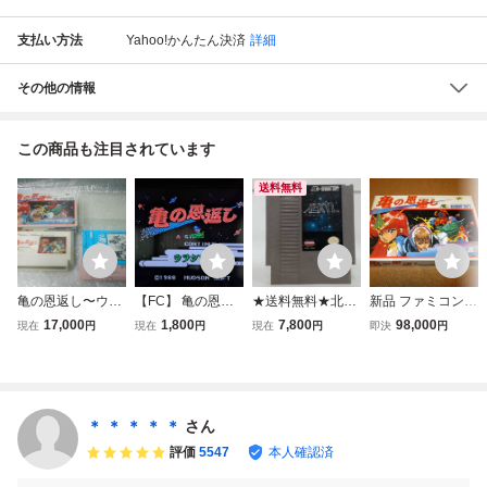
支払い方法
Yahoo!かんたん決済
詳細
その他の情報
この商品も注目されています
送料無料
亀の恩返し〜ウラ
【FC】 亀の恩返
★送料無料★北米
新品 ファミコンソ
シマ伝説〜 ハドソ
し〜ウラシマ伝
版★ ファミコン
フト 亀の恩返し
17,000
1,800
7,800
98,000
現在
円
現在
円
現在
円
即決
円
ン HUDSON 箱説
説〜 【ファミコ
亀の恩返し～ウラ
ウラシマ伝説 FC
付 ファミコン フ
ン】 ソフトのみ
シマ伝説～ XEXY
ァミリーコンピュ
動作確認済
Z NES
ータ 任天堂 Ninte
ndo
＊ ＊ ＊ ＊ ＊
さん
評価
5547
本人確認済