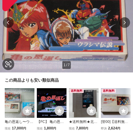
1
/
7
この商品よりも安い類似商品
送料無料
送料無料
亀の恩返し〜ウラ
【FC】 亀の恩返
★送料無料★北米
[管00]【送料無
シマ伝説〜 ハドソ
し〜ウラシマ伝
版★ ファミコン
料】ゲームソフト
17,000
1,800
7,800
2,624
現在
円
現在
円
現在
円
即決
円
ン HUDSON 箱説
説〜 【ファミコ
亀の恩返し～ウラ
FC 亀の恩返し (箱