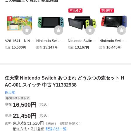
本日終了
本日終了
A26-1641 NINT
Nintendo Switch
Nintendo Switch
Nintendo Switch
ENDO SWITCH ニ
任天堂 HAC-001
HAC-001 ニンテ
HAC-001 ニンテ
15,500
15,147
13,167
16,445
現在
円
現在
円
現在
円
現在
円
ンテンドースイッ
家庭用 ゲーム機
ンドースイッチ 家
ンドー スイッチ
チ あつまれ どう
中古 O11510185
庭用ゲーム機 中古
ゲーム機 任天堂
ぶつの森セット
K11484782
家電 中古 B11523
本体 箱つき 動
482
作品 初期化済
任天堂 Nintendo Switch あつまれ どうぶつの森セット H
み 付属品不足あ
り
AC-001 スイッチ 中古 Y11332938
任天堂
年間ベストストア
16,500
円
現在
（税込）
21,450
円
即決
（税込）
東京都は
1,520円
送料
（税込）（離島を除く）
配送方法
佐川急便
配送方法一覧