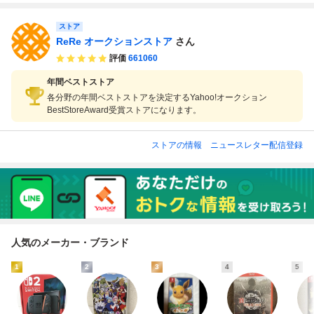
り
ストア
ReRe オークションストア
さん
評価
661060
年間ベストストア
各分野の年間ベストストアを決定するYahoo!オークション
BestStoreAward受賞ストアになります。
ストアの情報
ニュースレター配信登録
人気のメーカー・ブランド
1
2
3
4
5