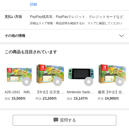
詳細
支払い方法
PayPay残高等、PayPayクレジット、クレジットカードなど
詳細はストア情報・商品説明を確認するか、ストアに確認してください
その他の情報
この商品も注目されています
A26-1641 NINT
【中古】任天堂 Ni
Nintendo Switch
爆買【中古】任天
ENDO SWITCH ニ
ntendo Switch あ
任天堂 HAC-001
堂 Nintendo Switc
15,500
23,200
15,147
24,900
現在
円
即決
円
現在
円
即決
円
ンテンドースイッ
つまれ どうぶつの
家庭用 ゲーム機
h あつまれ どうぶ
チ あつまれ どう
森 HAD-S-KEAGC
中古 O11510185
つの森セット HA
ぶつの森セット
Joy-Con(L)なし・
D-S-KEAGC 元箱
本体 箱つき 動
液晶画面いたみ 元
あり
質問する
作品 初期化済
箱あり
み 付属品不足あ