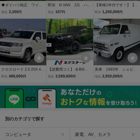
◆ダイハツ純正 ワイドC
即決 N VAN JJ1 ハロ
【車検1年付です！】【07
D/USBチューナー◆CUK-
ゲン 左ヘッドライト
年式】トヨタ タコマ
3,300
107
1,200,000
現在
円
現在
円
即決
円
W66D/08600-K9031◆オ
純正 33150-TXA-J01/ K
プレランナー 予備検査
ーディオ iPod/USB/And
OITO 100-6228L Nバン
付き ◎事前連絡お待ち
roid 取説付 【250315
いたしております◎
09】
クロスロード 2.0 20X 4W
【諸費用コミ】:令和6年 Z
美車 1993年 シェビー
D ナビ7人乗り 横滑り 防
R-V 2.0 e:HEV Z ブラック
バン パネルバン 1ナン
488,000
3,599,000
2,950,000
即決
円
現在
円
現在
円
止装置 盗難防止装置
スタイル
バー 車検令和9年6月 9
インチフローティングナ
ビ バックカメラ ドラ
レコ
別のカテゴリで探す
コンピュータ
家電、AV、カメラ