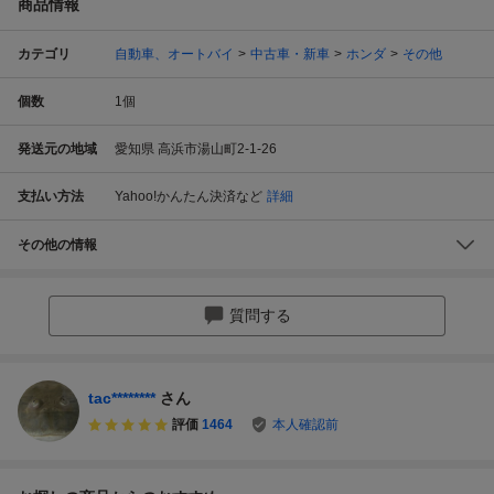
商品情報
カテゴリ
自動車、オートバイ
中古車・新車
ホンダ
その他
個数
1
個
発送元の地域
愛知県 高浜市湯山町2-1-26
支払い方法
Yahoo!かんたん決済
など
詳細
その他の情報
質問する
tac********
さん
評価
1464
本人確認前