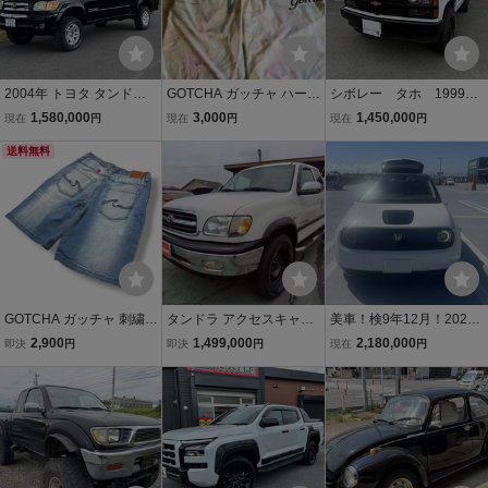
2004年 トヨタ タンドラ
GOTCHA ガッチャ ハーフ
シボレー タホ 1999年
ダブルキャブ V8 4.7L 11
パンツ XXL
モデル 4WD
1,580,000
3,000
1,450,000
現在
円
現在
円
現在
円
万マイル 車検令和9年5月
USDM 北米 USトヨタ
送料無料
GOTCHA ガッチャ 刺繍
タンドラ アクセスキャブ
美車！検9年12月！2022
ストレッチ デニム ハーフ
リミテッド 4.7 V8 Tベル
年式ホンダeアドバンス
2,900
1,499,000
2,180,000
即決
円
即決
円
現在
円
パンツ サイズXXL
ト交換 4WD レザーシ
カスタム多数
ート