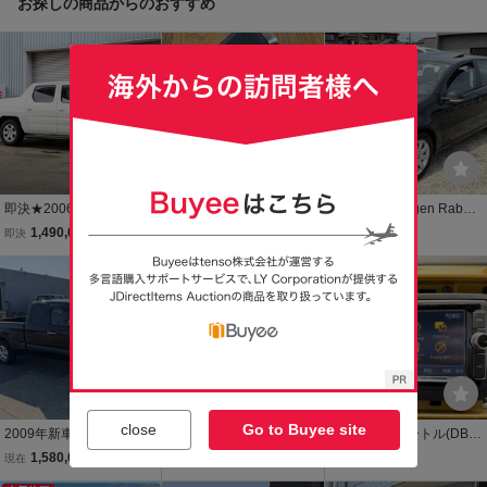
お探しの商品からのおすすめ
即決★2006年モデル リッ
東京マルイglock17グロッ
2007 Volkswagen Rabbit
ジライン RTL 左ハンドル
ク17gen3用WE製カスタ
2.5 Mk5 4ドア サンルーフ
1,490,000
100
698,000
即決
円
現在
円
現在
円
★革シート サンルーフ シ
ムグリップフレームロア
クルーズコントロール 実
ートヒーター RTS17AW
フレーム内部パーツ有/下
走行118040km 米国VW 3
本日終了
USDM
半分ガスブローバックGB
ナンバー予備検査渡し US
B用gen4gen5不可
DM 北米
close
Go to Buyee site
2009年新車並行 タコマ
【諸費用コミ】返金保証
H28年式ザビートル(DBA-
アクセスキャブSR-5 2W
付:2005年 米国日産 タイ
16CBZ)純正ナビ Clario
1,580,000
1,750,001
7,500
現在
円
現在
円
現在
円
D ナビ バックカメラ
タン新車並行車!4WD!クル
n製