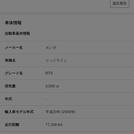
違反報告
車体情報
自動車基本情報
メーカー名
ホンダ
車種名
リッジライン
グレード名
RTS
排気量
3,500 cc
年式
-
輸入車モデル年式
平成20年 (2008年)
走行距離
77,208 km