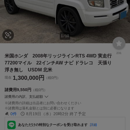
1
/
10
231
米国ホンダ 2008年リッジラインRTS 4WD 実走行
77200マイル 22インチAW ナビ ドラレコ 天張り
浮き無し USDM 北米
1,300,000
円
現在
（税0円）
諸費用
9,550円
（税0円）
諸費用の内訳、支払総額
諸費用の詳細は出品者にお問い合わせください
諸費用は落札金額とは別に必要になります
0
件
8月19日（水）20時2分
終了予定
あなただけの特別なクーポンを受け取れます
詳細