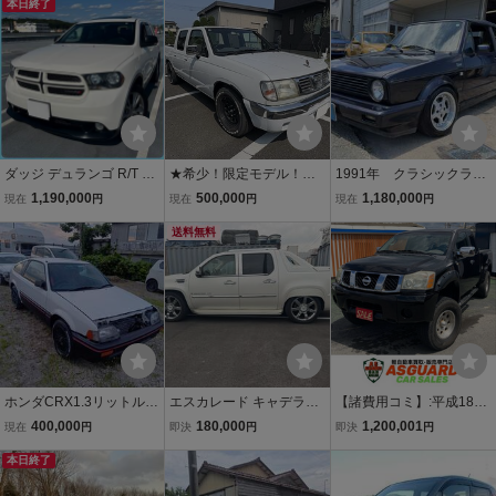
走行81400マイル 車検
本日終了
ーキャブ!4ドア!6人乗り!
令和9年8月
ベンチシート!コラムAT
ダッジ デュランゴ R/T 5.7
★希少！限定モデル！ダ
1991年 クラシックライ
HEMI ◇CORSAマフラー
ットサンピックアップト
ン カスタム車 車検令
1,190,000
500,000
1,180,000
現在
円
現在
円
現在
円
◇サンルーフ◇革シート
ラック！ダブルキャブ ス
和8年9月30日 電動オー
◇DSPオーディオ Bカメ
カイスター☆サンルー
送料無料
プン ホロ張り替え済
ラ ETC◇実走行＆機関良
フ！2WD☆車検8年8月
み 機関好調 売り切り
好◇車検R9年11月まで
【くるま出品代行.com】
出品
★
ホンダCRX1.3リットル昭
エスカレード キャデラッ
【諸費用コミ】:平成18年
和６１年式書類完備
ク EXT ESV ワンオフ
/その他 日産 左ハンドルピ
400,000
180,000
1,200,001
現在
円
即決
円
即決
円
フェンダースカート オ
ックアップトラック
本日終了
リジナル 美品 車検対
応