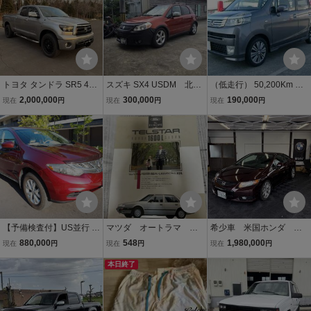
トヨタ タンドラ SR5 4W
スズキ SX4 USDM 北米
（低走行） 50,200Km 平
D 夏のみ使用！冬季使用
仕様
成23年式 後期 ライフ DIV
2,000,000
300,000
190,000
現在
円
現在
円
現在
円
無！全国陸送手配可能！
A 車検 令和10年6月 実走
フェリー配送対応可能！
行 修復歴有り
【予備検査付】US並行 NI
マツダ オートラマ フ
希少車 米国ホンダ シ
SSAN 日産 並行 USDM ム
ォード テルスター 4ド
ビッククーペ FG4 si 北
880,000
548
1,980,000
現在
円
現在
円
現在
円
ラーノ ワインレッド 3.5
アセダン 1600L 専用カ
米専売 6MT 2.4L US US
V6 ベージュ内装 ローン対
タログ
本日終了
DM 値引き可能 希望金
応 下取可能 現車確認可 横
額がある方はご質問から
浜
お問い合わせください