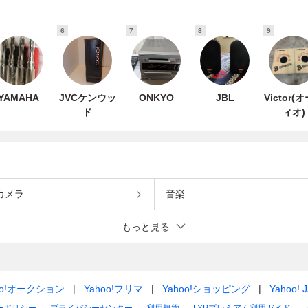
6
7
8
9
YAMAHA
JVCケンウッ
ONKYO
JBL
Victor(
ド
ィオ)
カメラ
音楽
もっと見る
oo!オークション
Yahoo!フリマ
Yahoo!ショッピング
Yahoo! 