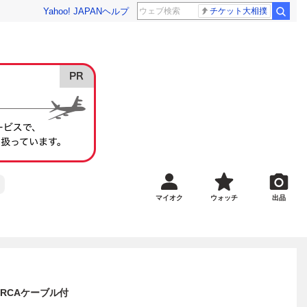
Yahoo! JAPAN
ヘルプ
チケット大相撲
マイオク
ウォッチ
出品
、RCAケーブル付