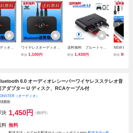
送料無料
送料無料
送料無料
ディオ送
ワイヤレスオーディオ送
送料無料 ブルートゥー
NEW Blueto
楽アダプタ
信機受信機,音楽アダプタ
ス5.0 bluetooth オーディ
ヤレスオー
1,100
1,430
980
円
円
円
即決
即決
即決
3, 3.5mm
ー,Bluetooth 5.3, 3.5mm
オ レシーバー ワイヤ
スミッター 
USBドング
補助ジャック, USBドング
レス 受信機 AUX 3.5m
ー バッテ
,ヘッドフォ
ル,車,PC, TV,ヘッドフォ
m ジャック ステレ
Aケーブル
ン,B6, 2 in 1
オ ミュージック
Bluetooth 6.0 オーディオレシーバーワイヤレスステレオ音
楽アダプター U ディスク、RCAケーブル付
ONSTER（オーディオ）
匿名配送
1,450
円
即決
（税0円）
送料
無料
配送方法
おてがる配送ゆうパケットポストmini
配送方法一覧