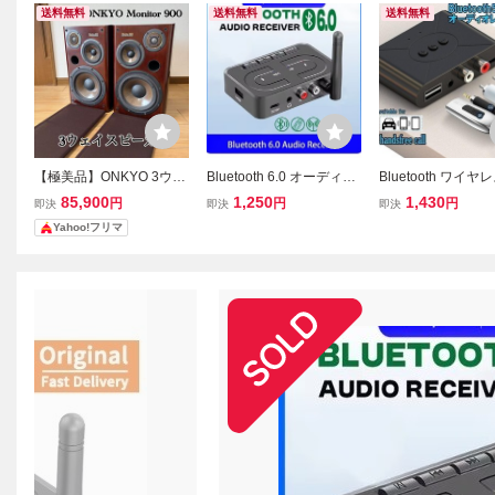
送料無料
送料無料
送料無料
【極美品】ONKYO 3ウェ
Bluetooth 6.0 オーディオ
Bluetooth ワイヤ
イスピーカー ペア Monito
レシーバーワイヤレスス
ーディオレシーバ A
85,900
1,250
1,430
円
円
円
即決
即決
即決
r 900 重量級
テレオ音楽アダプター U
ンズフリー RCA
Yahoo!フリマ
ディスク付き