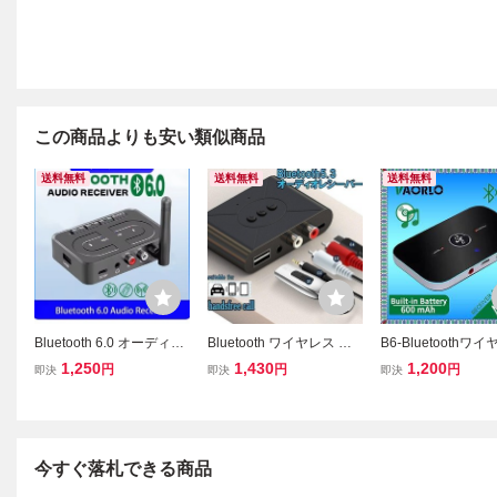
この商品よりも安い類似商品
送料無料
送料無料
送料無料
Bluetooth 6.0 オーディオ
Bluetooth ワイヤレス オ
B6-Bluetoothワ
レシーバーワイヤレスス
ーディオレシーバ AUX ハ
オーディオレシーバ
1,250
1,430
1,200
円
円
円
即決
即決
即決
テレオ音楽アダプター U
ンズフリー RCA
ランスミッター5.0,3
ディスク付き
m,3.5,PCおよびTV
Xミュージックアダ
今すぐ落札できる商品