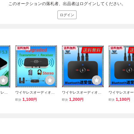
このオークションの落札者、出品者はログインしてください。
ログイン
送料無料
送料無料
送料無料
イヤレス
ワイヤレスオーディオ送
ワイヤレスオーディオ送
ワイヤレスオー
ー/ト
信機受信機,音楽アダプタ
信機受信機,音楽アダプタ
信機受信機,音
1,100
1,200
1,100
円
円
円
即決
即決
即決
.5m
ー,Bluetooth 5.3, 3.5mm
ー,Bluetooth 5.3, 3.5mm
ー,Bluetooth 5.
用,AU
補助ジャック, USBドング
補助ジャック, USBドング
補助ジャック, 
プター
ル,車,PC, TV,ヘッドフォ
ル,車,PC, TV,ヘッドフォ
ル,車,PC, TV
ン,B6, 2 in 1
ン,B6, 2 in 1
ン,B6, 2 in 1