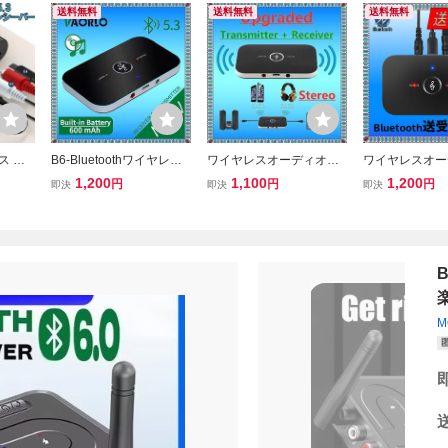
送料無料
送料無料
送料無料
レス オ
B6-Bluetoothワイヤレス
ワイヤレスオーディオ送
ワイヤレスオー
UX ハ
オーディオレシーバー/ト
信機受信機,音楽アダプタ
信機受信機,音
1,200
1,100
1,200
円
円
円
即決
即決
即決
ランスミッター5.0,3.5m
ー,Bluetooth 5.3, 3.5mm
ー,Bluetooth 5.
m,3.5,PCおよびTV用,AU
補助ジャック, USBドング
補助ジャック, 
Xミュージックアダプター
ル,車,PC, TV,ヘッドフォ
ル,車,PC, TV
ン,B6, 2 in 1
ン,B6, 2 in 1
M