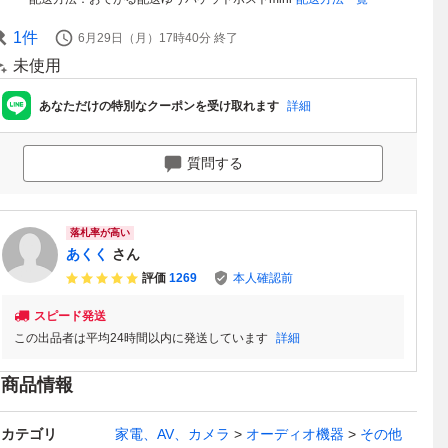
1
件
6月29日（月）17時40分
終了
未使用
あなただけの特別なクーポンを受け取れます
詳細
質問する
落札率が高い
あくく
さん
評価
1269
本人確認前
スピード発送
この出品者は平均24時間以内に発送しています
詳細
商品情報
カテゴリ
家電、AV、カメラ
オーディオ機器
その他