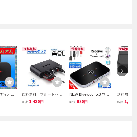
送料無料
送料無料
送料無料
ディオ送
送料無料 ブルートゥー
NEW Bluetooth 5.3 ワイ
送料無料 Blue
楽アダプタ
ス5.0 bluetooth オーディ
ヤレスオーディオトラン
ランスミッ
1,430
980
1,200
円
円
即決
即決
即決
3, 3.5mm
オ レシーバー ワイヤ
スミッター & レシーバ
ー 3.5mm
USBドング
レス 受信機 AUX 3.5m
ー バッテリー内蔵 RC
イヤレスオ
,ヘッドフォ
m ジャック ステレ
Aケーブル付
プター Blu
オ ミュージック
ー RCAケ