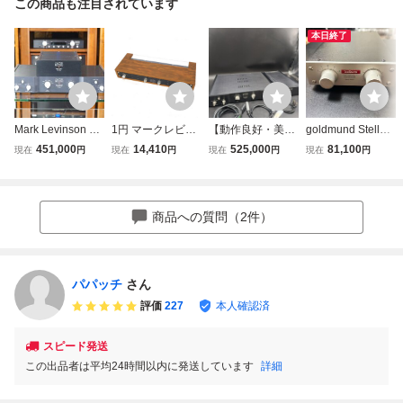
この商品も注目されています
本日終了
Mark Levinson N
1円 マークレビン
【動作良好・美
goldmund Stellav
o.26L Balance マ
ソン JC-2 プリア
品】MarkLevinso
ox PR2-T パッシ
451,000
14,410
525,000
81,100
現在
円
現在
円
現在
円
現在
円
ークレビンソン リ
ンプ 通電確認済み
n マークレビンソ
ブプリアンプ ゴ
ファレンスプリア
電源コード付属 オ
ン No 26SL（BA
ールドムンド ス
ンプ バランスモデ
ーディオ機器 mar
L）& PLS-226L コ
テラボックス ト
ル＃R09640
kLevinson ジャン
ントロールアンプ
ランス内蔵アッテ
商品への質問（2件）
ク
ネーター
パパッチ
さん
評価
227
本人確認済
スピード発送
この出品者は平均24時間以内に発送しています
詳細