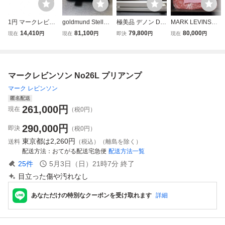
1円 マークレビン
goldmund Stellav
極美品 デノン DE
MARK LEVINSON
ソン JC-2 プリア
ox PR2-T パッシ
NON PRA-2000
ML-1.ML-6モジュ
14,410
81,100
79,800
80,000
現在
円
現在
円
即決
円
現在
円
ンプ 通電確認済み
ブプリアンプ ゴ
プリアンプ コント
ール マークレビ
電源コード付属 オ
ールドムンド ス
ロールアンプ #99
ンソン プリアン
ーディオ機器 mar
テラボックス ト
7
プ #viola
kLevinson ジャン
ランス内蔵アッテ
マークレビンソン No26L プリアンプ
ク
ネーター
マーク レビンソン
匿名配送
261,000
円
現在
（税0円）
290,000
円
即決
（税0円）
東京都は
2,260円
送料
（税込）（離島を除く）
配送方法
おてがる配送宅急便
配送方法一覧
25
件
5月3日（日）21時7分
終了
目立った傷や汚れなし
あなただけの特別なクーポンを受け取れます
詳細