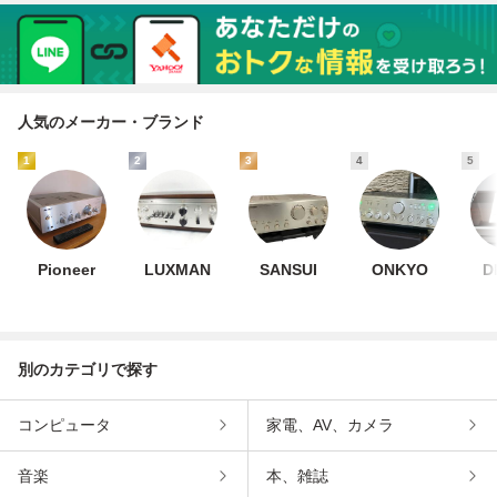
人気のメーカー・ブランド
1
2
3
4
5
Pioneer
LUXMAN
SANSUI
ONKYO
D
別のカテゴリで探す
コンピュータ
家電、AV、カメラ
音楽
本、雑誌