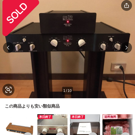
1
/
10
この商品よりも安い類似商品
本日終了
本日終了
送料無料