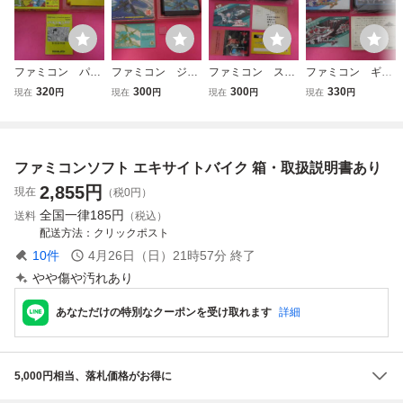
ファミコン パチ
ファミコン ジャ
ファミコン スタ
ファミコン ギャ
コン 箱 説明書
イロダイン 箱
ーラスター 箱
ラガ 箱 説明書
320
300
300
330
現在
円
現在
円
現在
円
現在
円
付属
説明書付属
説明書付属
付属
ファミコンソフト エキサイトバイク 箱・取扱説明書あり
2,855
円
現在
（税0円）
全国一律
185円
送料
（税込）
配送方法
クリックポスト
10
件
4月26日（日）21時57分
終了
やや傷や汚れあり
あなただけの特別なクーポンを受け取れます
詳細
5,000円相当、落札価格がお得に