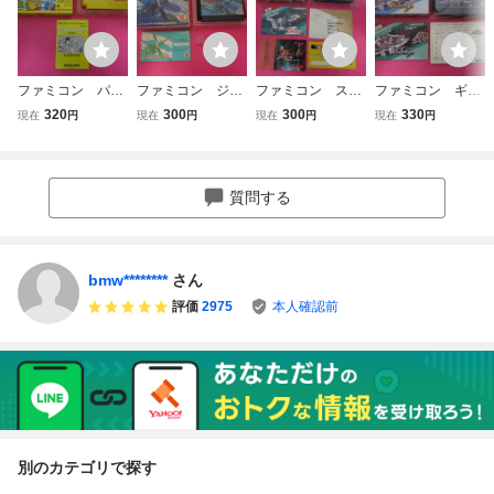
ファミコン パチ
ファミコン ジャ
ファミコン スタ
ファミコン ギャ
コン 箱 説明書
イロダイン 箱
ーラスター 箱
ラガ 箱 説明書
320
300
300
330
現在
円
現在
円
現在
円
現在
円
付属
説明書付属
説明書付属
付属
質問する
bmw********
さん
評価
2975
本人確認前
別のカテゴリで探す