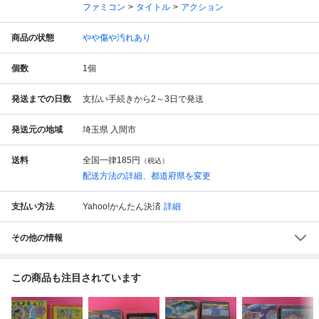
ファミコン
タイトル
アクション
商品の状態
やや傷や汚れあり
個数
1
個
発送までの日数
支払い手続きから2～3日で発送
発送元の地域
埼玉県 入間市
送料
全国一律
185円
（税込）
配送方法の詳細、都道府県を変更
支払い方法
Yahoo!かんたん決済
詳細
その他の情報
この商品も注目されています