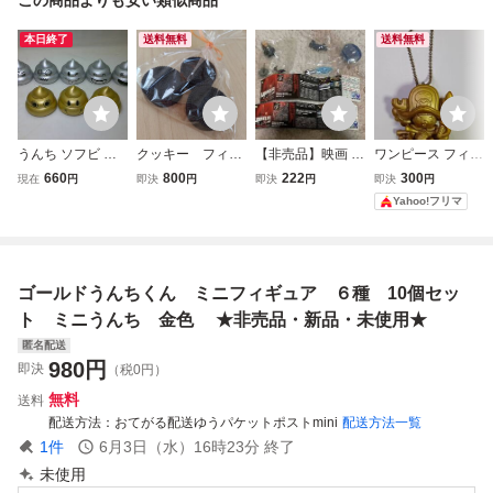
本日終了
送料無料
送料無料
うんち ソフビ 金:3
クッキー フィギ
【非売品】映画 ロ
ワンピース フィル
個 銀:５個 合計 8
ュア ３個セッ
ーレライ フィギ
ム ゼット チョッ
660
800
222
300
現在
円
即決
円
即決
円
即決
円
個セット フィギュ
ト クッキー お
ュアコレクショ
パー フィギュア
Yahoo!フリマ
ア フェイス うん
菓子 食品サンプ
ン 10.魔女の肖
キーホルダー ゴー
こ ゴールド シル
ル リアル バニ
像 7.起死回生 セ
ルド 金色 非売品
バー 玩具
ラ 抹茶 ★非
ブンイレブン限
期間限定 イベント
売品・新品・未開
定 2個セット
景品 レア 希少
ゴールドうんちくん ミニフィギュア ６種 10個セッ
封★
内袋未開封
ト ミニうんち 金色 ★非売品・新品・未使用★
匿名配送
980
円
即決
（税0円）
無料
送料
配送方法
おてがる配送ゆうパケットポストmini
配送方法一覧
1
件
6月3日（水）16時23分
終了
未使用