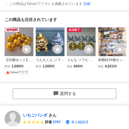
この商品はYahoo!フリマにも掲載されています
詳細
この商品も注目されています
送料無料
本日終了
【10個セット】ク
うんちくん ソフビ
うんち ソフビ 金:3
未開封24個セット
リスマスベル 大
フィギュア ゴール
個 銀:５個 合計 8
未発売 非売品 ギ
1,000
1,000
660
4,021
即決
円
即決
円
現在
円
現在
円
きい ゴールド
ド 金色 シルバー
個セット フィギュ
ガノトサウルス ハ
Yahoo!フリマ
ラウンドベル ク
銀色 2体セット全
ア フェイス うん
モンドコレクショ
ラフト クリスマ
長約12cm
こ ゴールド シル
ン Mattel 復活の大
ス風鈴 パーティ
バー 玩具
地 ジュラシックワ
ー デコレーショ
ールド マテル 恐
質問する
ン 40mm
竜 フィギュア
いちごパンダ
さん
評価
3767
本人確認済