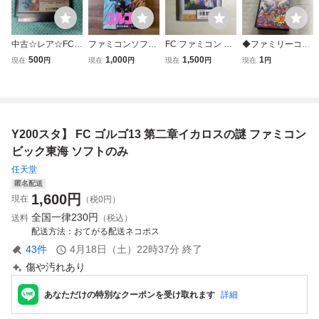
中古☆レア☆FC☆
ファミコンソフト
FC ファミコン デ
◆ファミリーコン
ゴルゴ13 第一章
ゴルゴ13 第一章
ィスクシステム デ
ピューター/ファミ
500
1,000
1,500
1
現在
円
現在
円
現在
円
現在
円
神々の黄昏☆ビッ
神々の黄昏 箱・説
ィスクカード / 謎
コン/FC ファミス
ク東海☆ファミコ
明書付
の村雨城
タ’90 ソフト
ン☆ソフトのみ☆
箱説なし☆端子ク
リーニング済☆動
Y200スタ】 FC ゴルゴ13 第二章イカロスの謎 ファミコン
作確認済
ビック東海 ソフトのみ
任天堂
匿名配送
1,600
円
現在
（税0円）
全国一律
230円
送料
（税込）
配送方法
おてがる配送ネコポス
43
件
4月18日（土）22時37分
終了
傷や汚れあり
あなただけの特別なクーポンを受け取れます
詳細