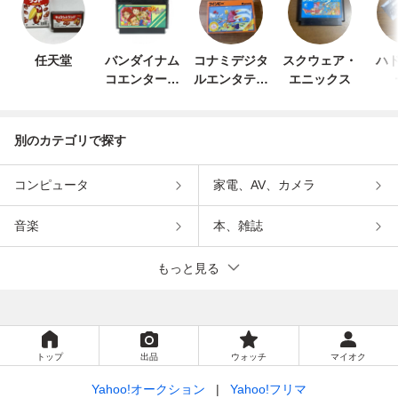
任天堂
バンダイナム
コナミデジタ
スクウェア・
ハド
コエンターテ
ルエンタテイ
エニックス
インメント
ンメント
別のカテゴリで探す
コンピュータ
家電、AV、カメラ
音楽
本、雑誌
もっと見る
トップ
出品
ウォッチ
マイオク
Yahoo!オークション
Yahoo!フリマ