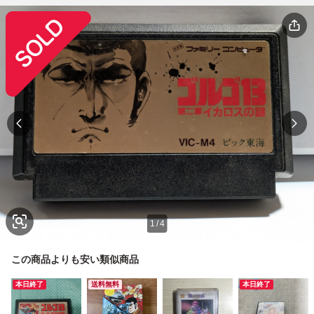
1
/
4
この商品よりも安い類似商品
本日終了
送料無料
本日終了