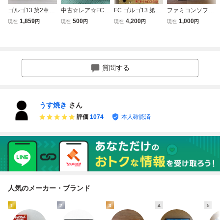
ゴルゴ13 第2章イ
中古☆レア☆FC☆
FC ゴルゴ13 第二
ファミコンソフト
カロスの謎 ファミ
ゴルゴ13 第一章
章 イカロスの謎
ゴルゴ13 第一章
1,859
500
4,200
1,000
現在
円
現在
円
現在
円
現在
円
コン FC
神々の黄昏☆ビッ
ファミコン
神々の黄昏 箱・説
ク東海☆ファミコ
明書付
ン☆ソフトのみ☆
箱説なし☆端子ク
リーニング済☆動
質問する
作確認済
うす焼き
さん
評価
1074
本人確認済
人気のメーカー・ブランド
1
2
3
4
5