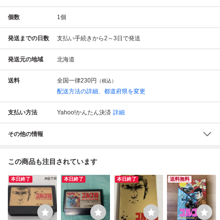
個数
1
個
発送までの日数
支払い手続きから2～3日で発送
発送元の地域
北海道
送料
全国一律
230円
（税込）
配送方法の詳細、都道府県を変更
支払い方法
Yahoo!かんたん決済
詳細
その他の情報
この商品も注目されています
本日終了
本日終了
本日終了
送料無料