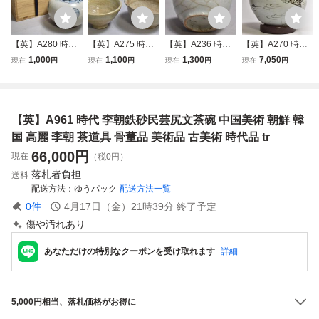
【英】A280 時代
【英】A275 時代
【英】A236 時代
【英】A270 時代
李朝壺 中国美術
李朝粉引井戸茶碗
李朝杯 中国美術
李朝鉄砂龍壷 台付
1,000
1,100
1,300
7,050
現在
円
現在
円
現在
円
現在
円
朝鮮 韓国 高麗 李
4点 中国美術 朝鮮
中国古玩 朝鮮 韓
D32.5㎝ 朝鮮美術
朝 壷 花器 骨董品
韓国 高麗 李朝 茶
国 高麗 李朝 酒器
中国 韓国 高麗 李
美術品 古美術 時
道具 鉢 骨董品 美
酒盃 骨董品 美術
朝 鉄絵 辰砂 壺 骨
代品 gy
術品 古美術 時代
品 古美術 時代品 s
董品 美術品 古美
【英】A961 時代 李朝鉄砂民芸尻文茶碗 中国美術 朝鮮 韓
品 古玩 gi
ht
術 時代品 古玩 tr
国 高麗 李朝 茶道具 骨董品 美術品 古美術 時代品 tr
66,000
円
現在
（税0円）
落札者負担
送料
配送方法
ゆうパック
配送方法一覧
0
件
4月17日（金）21時39分
終了予定
傷や汚れあり
あなただけの特別なクーポンを受け取れます
詳細
5,000円相当、落札価格がお得に