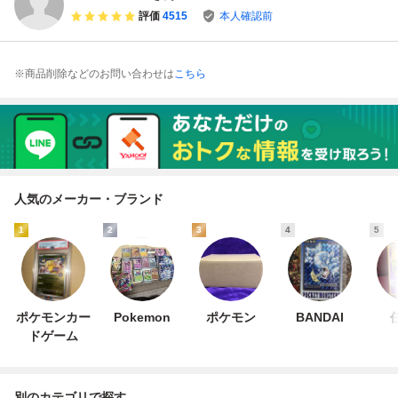
ザvmax
評価
4515
本人確認前
※商品削除などのお問い合わせは
こちら
人気のメーカー・ブランド
1
2
3
4
5
ポケモンカー
Pokemon
ポケモン
BANDAI
ドゲーム
別のカテゴリで探す