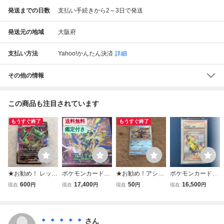
発送までの日数
支払い手続きから2～3日で発送
発送元の地域
大阪府
支払い方法
Yahoo!かんたん決済
詳細
その他の情報
この商品も注目されています
もうすぐ終了
送料無料
もうすぐ終了
鑑定付き
★お勧め！ レック
ポケモンカードゲ
★お勧め！アシマ
ポケモンカードゲ
ウザVMAX ポケモ
ーム ポケカ 拡張
リ ポケモンカード
ーム ポケカ ナ
600
17,400
50
16,500
現在
円
現在
円
現在
円
現在
円
ンカード ポケモン
パック ストームエ
ポケモンカードゲ
ンジャモ 091/07
カードゲーム★10
メラルダ 未開封 1
ーム ポケカ★
1 SR PSA10
8/172 S12a ポケ
ボックス ※シュリ
カ RRR レックウ
ンク付き
＊ ＊ ＊ ＊ ＊
さん