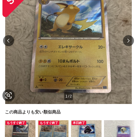
1
/
2
この商品よりも安い類似商品
もうすぐ終了
もうすぐ終了
本日終了