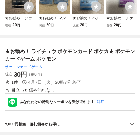
★お勧め！ グラエ
★お勧め！ マンム
★お勧め！ パルシ
★お勧め！ ルナト
ナ ポケモンカード
ー ポケモンカード
ェン ポケモンカー
ーン ポケモンカー
20
20
20
20
現在
円
現在
円
現在
円
現在
円
ポケモンカードゲ
ポケモンカードゲ
ド ポケモンカード
ド ポケモンカード
ーム★ ポケカ
ーム★ ポケカ
ゲーム ポケカ★0
ゲーム ポケカ★
15/060
★お勧め！ ライチュウ ポケモンカード ポケカ★ ポケモン
カードゲーム ポケモン
ポケモンカードゲーム
30
円
現在
（税0円）
1
件
4月7日（火）20時7分
終了
目立った傷や汚れなし
あなただけの特別なクーポンを受け取れます
詳細
5,000円相当、落札価格がお得に