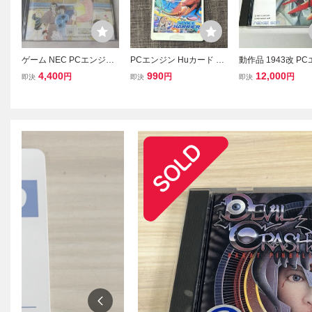
ゲーム NEC PCエンジン
PCエンジン Huカード SE
動作品 1943改 P
Huカード めぞん一刻 中
GA SPACE HARRIER セ
ン Huカード Hu car
4,400
990
12,000
円
円
円
即決
即決
即決
古品
ガ スペースハリアー HuC
at 全国送料無料
ARD HEシステム