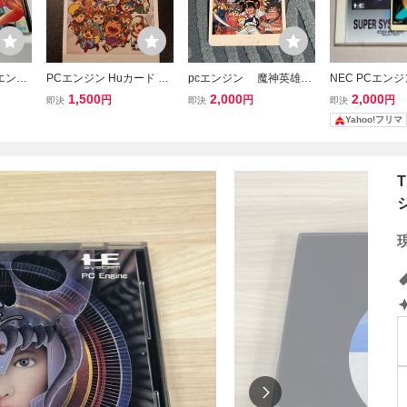
Cエンジ
PCエンジン Huカード ビ
pcエンジン 魔神英雄伝
NEC PCエンジン
d nax
ックリマンワールド ソフ
ワタル HuCARD Huカー
M CARD Ver.
1,500
2,000
2,000
円
円
円
即決
即決
即決
トのみ
ド PCE
カード
Yahoo!フリマ