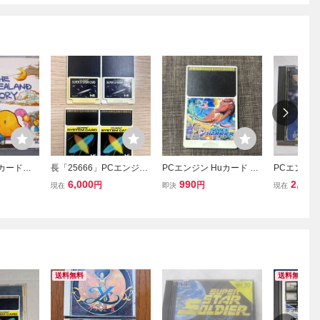
uカードソ
長「25666」PCエンジ
PCエンジン Huカード SE
PCエンジン
ーランドス
ン SUPER SYSTEM CA
GA SPACE HARRIER セ
ド サイバ
6,000
990
2,000
円
円
現在
即決
現在
RD ver.3.0 ver.2.1 CD-
ガ スペースハリアー HuC
BER CROS
ROM2 4点まとめ 動作
ARD HEシステム
未確認 ジャンク
送料無料
送料無料