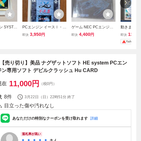
 SYSTE
PCエンジン イースⅠ・Ⅱ
ゲーム NEC PCエンジン
動きます！
2.0 システム
& イースⅢ セット
ソフト Huカード スーパ
ン 高評価
3,950
4,400
13,50
円
円
即決
即決
即決
ースターソルジャー 中古
STG『ダ
Yahoo!
品
T【売り切り】美品 ナグザットソフト HE system PCエン
ジン専用ソフト デビルクラッシュ Hu CARD
11,000
円
現在
（税0円）
8
件
3月22日（日）22時51分
終了
目立った傷や汚れなし
あなただけの特別なクーポンを受け取れます
詳細
落札率が高い
＊ ＊ ＊ ＊ ＊
さん