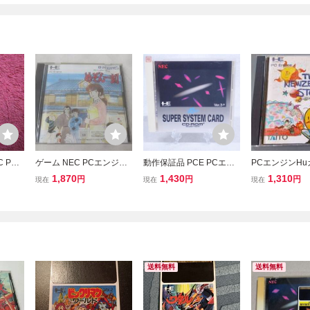
 PC
ゲーム NEC PCエンジン
動作保証品 PCE PCエン
PCエンジンH
Hu c
Huカード めぞん一刻 中
ジン CD-ROM2 Huカード
フト ニュージ
1,870
1,430
1,310
円
円
円
現在
現在
現在
EM CA
古品
スーパーシステムカード
トーリー /D519
パーシス
SUPER SYSTEM CARD
Ver.3.0 箱説付【PP
送料無料
送料無料