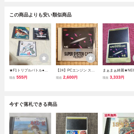
この商品よりも安い類似商品
★F1トリプルバトル●レ
【24】PCエンジン スー
まぁまぁ綺麗★NEC
ーシング魂●ファイナルソ
パーシステムカード Ver.
エンジン CD-ROM2 
555
2,600
3,333
円
円
円
現在
現在
現在
ルジャー●PC Engine Hu
3.0 NEC SUPER SYSTE
ard SUPER SYST
CARD HE System Huカ
M CARD CD-ROM2 ケー
RD Ver.3.0 スー
ード 検PCエンジン★
ス 取扱説明書 ハガキ付き
テムカード★P
今すぐ落札できる商品
送料無料