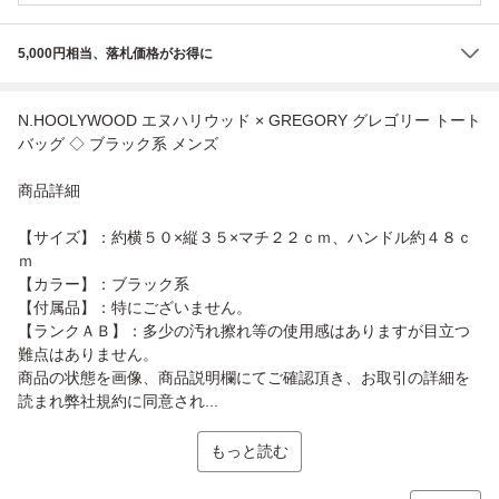
5,000円相当、落札価格がお得に
N.HOOLYWOOD エヌハリウッド × GREGORY グレゴリー トート
バッグ ◇ ブラック系 メンズ
商品詳細
【サイズ】：約横５０×縦３５×マチ２２ｃｍ、ハンドル約４８ｃ
ｍ
【カラー】：ブラック系
【付属品】：特にございません。
【ランクＡＢ】：多少の汚れ擦れ等の使用感はありますが目立つ
難点はありません。
商品の状態を画像、商品説明欄にてご確認頂き、お取引の詳細を
読まれ弊社規約に同意され...
もっと読む