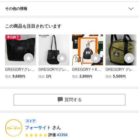
その他の情報
この商品も注目されています
本日終了
GREGORYグレゴ
GREGORY/グレゴ
GREGORY × KOI
GREGORY グレゴ
リー／144-1-0440
リー フリークスス
CHI YAIRI / CINC
リー フィールドサ
9,680
1
2,900
5,500
現在
円
現在
円
現在
円
現在
円
／マイティー トー
トア別注 巾着バッ
H BAG M グレゴ
プライ マイティト
トバッグ ／【状
グ /000
リー 巾着
ートバッグ カーキ
態:B／アウトド
系
ア】
質問する
ストア
フォーサイト
さん
評価
43356