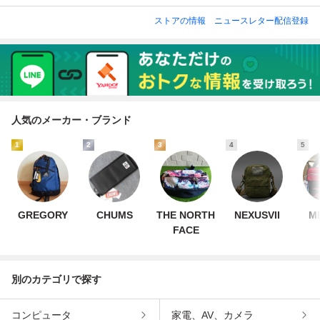
ストアの情報
ニュースレター配信登録
人気のメーカー・ブランド
1
2
3
4
5
GREGORY
CHUMS
THE NORTH
NEXUSVII
M
FACE
別のカテゴリで探す
コンピュータ
家電、AV、カメラ