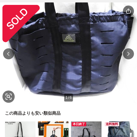
1
/
6
この商品よりも安い類似商品
本日終了
送料無料