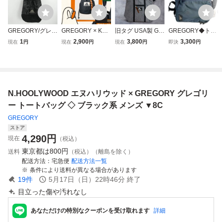
GREGORY/グレゴ
GREGORY × KOI
旧タグ USA製 GR
GREGORY◆トー
リー フリークスス
CHI YAIRI / CINC
EGORY グレゴリ
トバッグ/ナイロ
1
2,900
3,800
3,300
現在
円
現在
円
現在
円
即決
円
トア別注 巾着バッ
H BAG M グレゴ
ー トートバッグ
ン/BLU
グ /000
リー 巾着
グレイ
N.HOOLYWOOD エヌハリウッド × GREGORY グレゴリ
ー トートバッグ ◇ ブラック系 メンズ ▼8C
GREGORY
ストア
4,290
円
現在
（税込）
東京都は
800円
送料
（税込）（離島を除く）
配送方法
宅急便
配送方法一覧
条件により送料が異なる場合があります
19
件
5月17日（日）22時46分
終了
目立った傷や汚れなし
あなただけの特別なクーポンを受け取れます
詳細