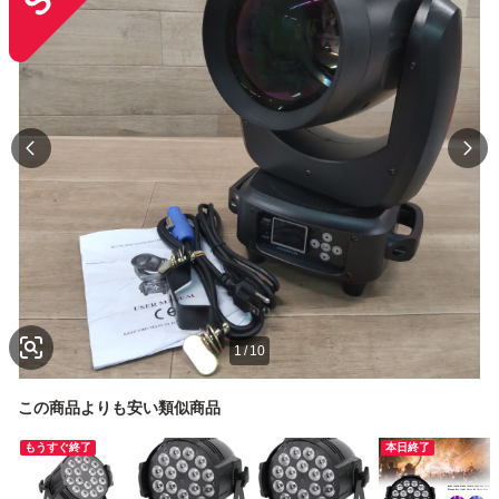
1
/
10
この商品よりも安い類似商品
もうすぐ終了
本日終了