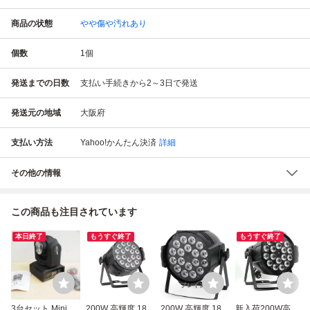
商品の状態
やや傷や汚れあり
個数
1
個
発送までの日数
支払い手続きから2～3日で発送
発送元の地域
大阪府
支払い方法
Yahoo!かんたん決済
詳細
その他の情報
この商品も注目されています
本日終了
もうすぐ終了
もうすぐ終了
3台セット Mini M
200W 高輝度 18L
200W 高輝度 18L
新入荷200W高輝