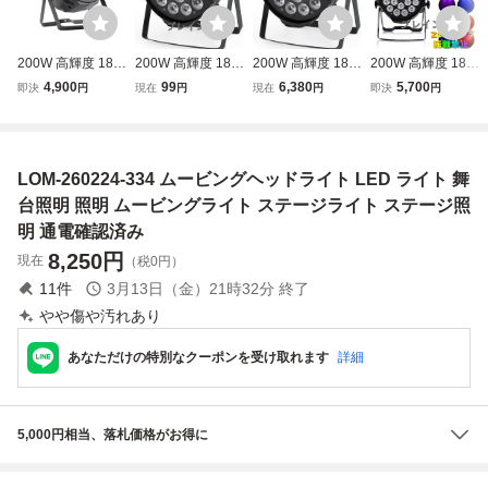
200W 高輝度 18L
200W 高輝度 18L
200W 高輝度 18L
200W 高輝度 18L
ED ステージライ
ED ステージライ
ED ステージライ
ED ステージライ
4,900
99
6,380
5,700
即決
円
現在
円
現在
円
即決
円
ト RGBW DMX カ
ト RGBW DMX カ
ト RGBW DMX カ
ト RGBW DMX カ
ラー変更 舞台照明
ラー変更 舞台照明
ラー変更 舞台照明
ラー変更 舞台照明
ビーム角度25°～6
ビーム角度25°～6
ビーム角度25°～6
ビーム角度25°～6
0°ムービングヘッ
0°ムービングヘッ
0°ムービングヘッ
0°ムービングヘッ
LOM-260224-334 ムービングヘッドライト LED ライト 舞
ドライト 4/8チャ
ドライト 4/8チャ
ドライト 4/8チャ
ドライト 4/8チャ
ンネル 回転可能
ンネル 回転可能
ンネル 回転可能
ンネル 回転可能
台照明 照明 ムービングライト ステージライト ステージ照
明 通電確認済み
8,250
円
現在
（税0円）
11
件
3月13日（金）21時32分
終了
やや傷や汚れあり
あなただけの特別なクーポンを受け取れます
詳細
5,000円相当、落札価格がお得に