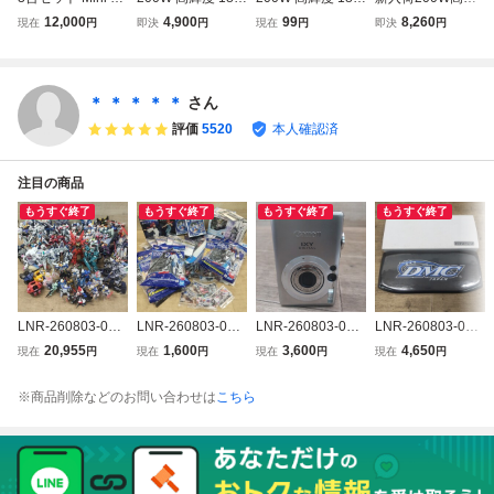
oving Head Ki Ap
ED ステージライ
ED ステージライ
度18LEDステージ
12,000
4,900
99
8,260
現在
円
即決
円
現在
円
即決
円
Dirije Lave 移動ヘ
ト RGBW DMX カ
ト RGBW DMX カ
ライト RGBW DM
ッドライト ステー
ラー変更 舞台照明
ラー変更 舞台照明
X カラー変更 舞台
ジ 舞台照明
ビーム角度25°～6
ビーム角度25°～6
照明 ビーム角度2
0°ムービングヘッ
0°ムービングヘッ
5°～60°ムービン
＊ ＊ ＊ ＊ ＊
さん
ドライト 4/8チャ
ドライト 4/8チャ
グヘッドライト 4/
評価
5520
本人確認済
ンネル 回転可能
ンネル 回転可能
8チャンネル 回転
可能
注目の商品
もうすぐ終了
もうすぐ終了
もうすぐ終了
もうすぐ終了
LNR-260803-055
LNR-260803-037
LNR-260803-038
LNR-260803-040
ガンプラ まとめ
ガンダム 一番くじ
Canon キャノン
【未開封】DMC
20,955
1,600
3,600
4,650
現在
円
現在
円
現在
円
現在
円
シナンジュ ルブリ
機動戦士ガンダム
コンパクトデジタ
ディーエムシー T
スウル ライトニン
水星の魔女 フィギ
ルカメラ IXY シル
ETSUYA SP ダー
※商品削除などのお問い合わせは
こちら
グバスター ゴール
ュア プラモデル
バー デジカメ 5.8-
ツバレル バレル
ドフレーム天ミナ
皿 ビジュアルボー
17.4mm 1:2.8-4.9
ダーツ
レジェンドガンダ
ト 他 まとめ売り
撮影 写真 カメラ
ム 他 GUNDAM
ガンプラ
現状品