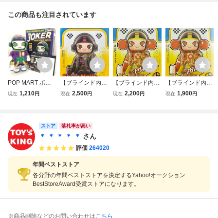
この商品も注目されています
POP MART ポッ
【ブラインド内袋
【ブラインド内袋
【ブラインド内袋
プマート JOKER
未開封】 MEGA S
未開封】 MEGA S
未開封】 MEGA S
1,210
2,500
2,200
1,900
現在
円
現在
円
現在
円
現在
円
MEGA SPACE MO
PACE MOLLY 10
PACE MOLLY 10
PACE MOLLY 10
LLY 400% 箱付き
0% SERIES 04 「
0% SERIES 04 「
0% SERIES 04 「
中古【UC07003
PALMER HOUSE
TREVOR ANDRE
LALA COMPANY -
9】★
ストア
」☆ POP MART
W 」☆ POP MAR
DURIAN MAN 」
落札率が高い
☆ 宇宙飛行士 ☆
T ☆ 宇宙飛行士 ☆
☆ POP MART ☆
＊ ＊ ＊ ＊ ＊
さん
バイザー可動
バイザー可動
宇宙飛行士 ☆ バ
評価
264020
イザー可動
年間ベストストア
各分野の年間ベストストアを決定するYahoo!オークション
BestStoreAward受賞ストアになります。
※商品削除などのお問い合わせは
こちら