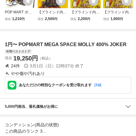
POP MART ポッ
【ブラインド内袋
【ブラインド内袋
【ブラインド内袋
プマート JOKER
未開封】 MEGA S
未開封】 MEGA S
未開封】 MEGA S
1,210
2,500
2,200
1,900
現在
円
現在
円
現在
円
現在
円
MEGA SPACE MO
PACE MOLLY 10
PACE MOLLY 10
PACE MOLLY 10
LLY 400% 箱付き
0% SERIES 04 「
0% SERIES 04 「
0% SERIES 04 「
中古【UC07003
PALMER HOUSE
TREVOR ANDRE
LALA COMPANY -
9】★
」☆ POP MART
W 」☆ POP MAR
DURIAN MAN 」
1円〜 POPMART MEGA SPACE MOLLY 400% JOKER
☆ 宇宙飛行士 ☆
T ☆ 宇宙飛行士 ☆
☆ POP MART ☆
バイザー可動
バイザー可動
宇宙飛行士 ☆ バ
年間ベストストア
イザー可動
19,250
円
現在
（税込）
24
件
3月1日（日）22時37分
終了
やや傷や汚れあり
あなただけの特別なクーポンを受け取れます
詳細
5,000円相当、落札価格がお得に
コンディション(商品の状態)
この商品のランク 3...