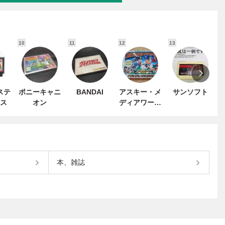
10
11
12
13
1
ステ
ポニーキャニ
BANDAI
アスキー・メ
サンソフト
ス
オン
ディアワーク
ス
本、雑誌