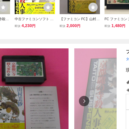
寺殺人
中古ファミコンソフト 京
【ファミコン FC】山村美
FC ファミコン
ソフト
都龍の寺殺人事件
紗 京都龍の寺殺人事件 説
寺殺人事件
4,230
2,000
1,480
円
円
円
即決
即決
即決
明書なし タイトーサスペ
ンス TAITO