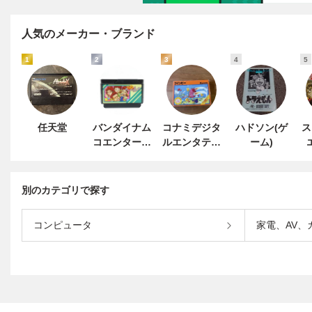
人気のメーカー・ブランド
1
2
3
4
5
任天堂
バンダイナム
コナミデジタ
ハドソン(ゲ
ス
コエンターテ
ルエンタテイ
ーム)
インメント
ンメント
別のカテゴリで探す
コンピュータ
家電、AV、