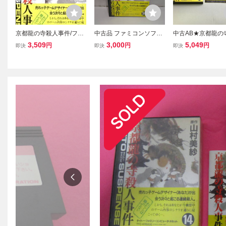
京都龍の寺殺人事件/ファ
中古品 ファミコンソフト
中古AB★京都龍の
ミコン
京都龍の寺殺人事件
事件★ファミコン
3,509
3,000
5,049
円
円
円
即決
即決
即決