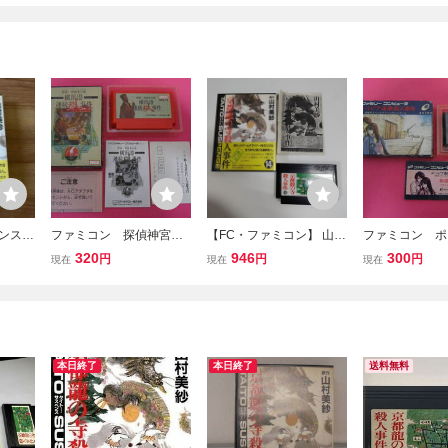
ペンス
ファミコン 探偵神宮寺
【FC・ファミコン】 山村
ファミコン ポ
 ファ
三郎 横浜港連続殺人事
美紗サスペンス 京都龍の
連続殺人事件 
320
946
300
円
円
円
現在
現在
現在
件 箱 説明書付属
寺殺人事件 外箱あり
書付属
取説あり
本日終了
本日終了
送料無料