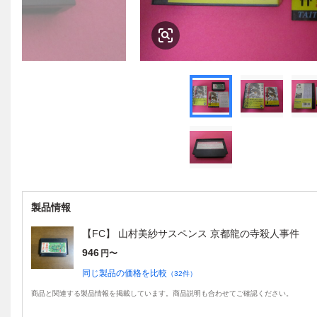
製品情報
【FC】 山村美紗サスペンス 京都龍の寺殺人事件
946
円〜
同じ製品の価格を比較
（
32
件）
商品と関連する製品情報を掲載しています。商品説明も合わせてご確認ください。