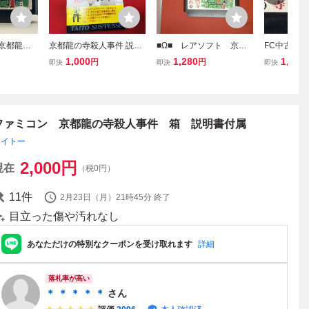
 京都龍の
京都龍の寺殺人事件 説明
■Ω■ レアソフト 京都
FC中古 
書 同梱可能★即売★多数
龍の寺 殺人事件 （中
事件 【管理
1,000
1,280
1,000
円
円
即決
即決
即決
出品中 良品
古商品） 同梱可能で
2】
す。
ファミコン 京都龍の寺殺人事件 箱 説明書付属
タイトー
2,000
円
現在
（税0円）
11
件
2月23日（月）21時45分
終了
目立った傷や汚れなし
あなただけの特別なクーポンを受け取れます
詳細
落札率が高い
＊ ＊ ＊ ＊ ＊
さん