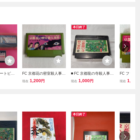
本日終了
ートピア
FC 京都花の密室殺人事件
■ FC 京都龍の寺殺人事件
FC ファミ
箱 説明
ファミコン
起動確認済み
密室殺人事件
1,200
1,000
1,200
円
円
現在
現在
現在
スペンス 第
本日終了