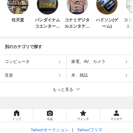
任天堂
バンダイナム
コナミデジタ
ハドソン(ゲ
スク
コエンターテ
ルエンタテイ
ーム)
エ
インメント
ンメント
別のカテゴリで探す
コンピュータ
家電、AV、カメラ
音楽
本、雑誌
もっと見る
トップ
出品
ウォッチ
マイオク
Yahoo!オークション
Yahoo!フリマ