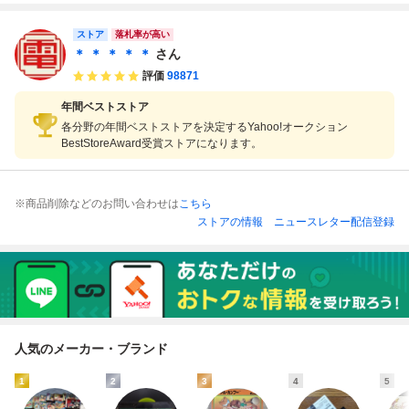
み
ストア
落札率が高い
＊ ＊ ＊ ＊ ＊
さん
評価
98871
年間ベストストア
各分野の年間ベストストアを決定するYahoo!オークション
BestStoreAward受賞ストアになります。
※商品削除などのお問い合わせは
こちら
ストアの情報
ニュースレター配信登録
人気のメーカー・ブランド
1
2
3
4
5