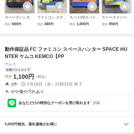
スペースハンター
ファミコン スティ
スパイVSスパイ
スペースインベー
ファミコン FC
ックハンター カセ
ファミコンソフト
ダー パート2
660
480
1,000
950
現在
円
現在
円
現在
円
現在
円
ットのみ 動作未確
任天堂 FC ファミ
ファミコン ソフト
認 K.AMUSEMEN
コン 中古品
のみ
T ケイアミューズ
メント FC レトロ
動作保証品 FC ファミコン スペースハンター SPACE HU
ゲーム 当時物 180
426
NTER ケムコ KEMCO【PP
ケムコ
年間ベストストア
1,100
円
現在
（税込）
1
件
2月18日（水）21時32分
終了
やや傷や汚れあり
あなただけの特別なクーポンを受け取れます
詳細
5,000円相当、落札価格がお得に