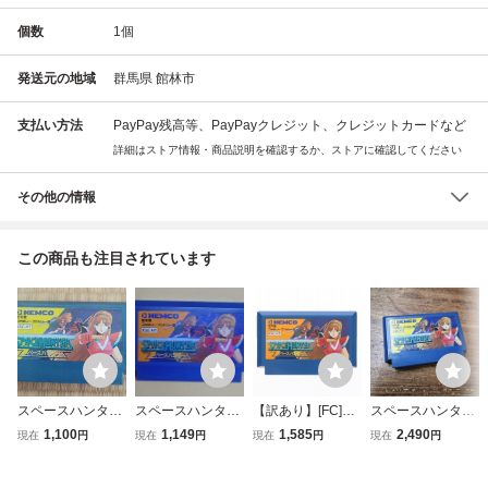
個数
1
個
発送元の地域
群馬県 館林市
支払い方法
PayPay残高等、PayPayクレジット、クレジットカードなど
詳細はストア情報・商品説明を確認するか、ストアに確認してください
その他の情報
この商品も注目されています
スペースハンター
スペースハンタ
【訳あり】[FC]SP
スペースハンター
ファミコン KEMC
ー / ファミコン/
ACEHUNTER(ス
FC ファミコンソ
1,100
1,149
1,585
2,490
現在
円
現在
円
現在
円
現在
円
O FC
ソフトのみ / KE
ペースハンター)
フトレトロゲーム
MCO/動作確認済
ケムコ 60505264