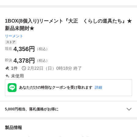
8種類 ミニチュア
大正 くらしの道具
族 未使用 未開
らしの道具たち
ぷちサンプルシリ
たち 2. 毎日の食
封 即決 廃盤
食玩 ミニチュ
ーズ / 未開封 0722
事は箱膳で ミニ
廃番 フルコン
ア ドールハウス
1BOX(8個入り)リーメント『大正 くらしの道具たち』★
チュア★
プ コンプリー
ト オトナ買い
新品未開封★
1BOX
リーメント
ストア
4,356
円
現在
（税込）
4,378
円
即決
（税込）
1
件
2月22日（日）0時18分
終了
未使用
あなただけの特別なクーポンを受け取れます
詳細
5,000円相当、落札価格がお得に
製品情報