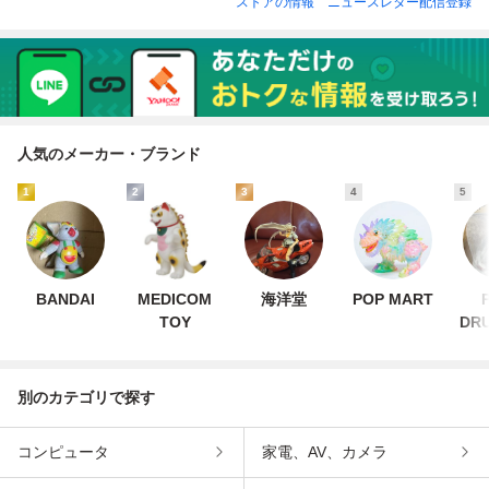
ストアの情報
ニュースレター配信登録
人気のメーカー・ブランド
1
2
3
4
5
BANDAI
MEDICOM
海洋堂
POP MART
TOY
DR
別のカテゴリで探す
コンピュータ
家電、AV、カメラ