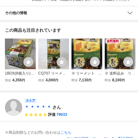
その他の情報
この商品も注目されています
送料無料
1BOX(8個入り)リ
CQ707 リーメン
※ リーメント 大
※ 送料込み リー
ーメント『大正
ト 大正 くらしの
正くらしの道具た
メント 大正くら
4,356
4,000
7,130
8,100
現在
円
現在
円
即決
円
即決
円
くらしの道具た
道具たち 1BOX 全
ち 未使用 未開
しの道具たち 未
ち』★新品未開封
8種類 ミニチュア
封 即決 フルコ
使用 未開封 即
★
ぷちサンプルシリ
ンプ 大人買い
決 フルコンプ
ストア
ーズ / 未開封 0722
オトナ買い コン
大人買い オトナ
プリート 1BOX
買い コンプリー
＊ ＊ ＊ ＊ ＊
さん
廃番 廃盤
ト 1BOX 廃番
評価
79033
※商品削除などのお問い合わせは
こちら