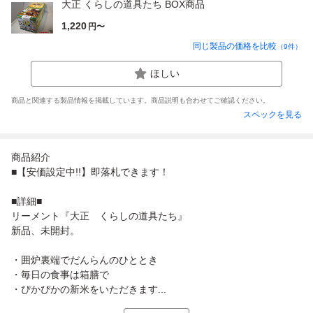
大正 くらしの道具たち BOX商品
1,220
円〜
同じ製品の価格を比較
（
9
件）
ほしい
商品と関連する製品情報を掲載しています。商品説明も合わせてご確認ください。
スペックを見る
商品紹介
■【安価設定中!!】即落札できます！
■詳細■
リーメント『大正 くらしの道具たち』
新品、未開封。
・囲炉裏端でだんらんのひととき
・毎日の食事は箱膳で
・ぴかぴかの新米をいただきます...