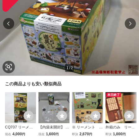
1
/
2
この商品よりも安い類似商品
本日終了
CQ707 リーメン
【内袋未開封】 リ
※ リーメント ぷ
外箱のみ リーメ
ト 大正 くらしの
ーメント ぷちサ
ちサンプルシリー
ント ぷちサンプル
4,000
1,600
2,670
1,000
現在
円
現在
円
即決
円
即決
円
道具たち 1BOX 全
ンプルシリーズ★
ズ 富知堂家の一
シリーズ 大正 く