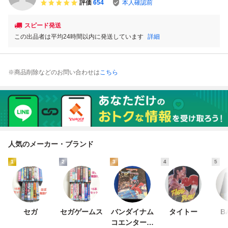
評価
654
本人確認前
スピード発送
この出品者は平均24時間以内に発送しています
詳細
※商品削除などのお問い合わせは
こちら
人気のメーカー・ブランド
1
2
3
4
5
セガ
セガゲームス
バンダイナム
タイトー
B
コエンターテ