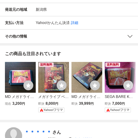
発送元の地域
新潟県
支払い方法
Yahoo!かんたん決済
詳細
その他の情報
この商品も注目されています
送料無料
送料無料
MD メガドライ
メガドライブ ベ
MD メガドライブ
SEGA BARE KNU
ブ ベア・ナック
ア・ナックルII 死
新品未使用 ベ
CKLE II ベア・ナ
3,200
8,000
39,999
7,000
現在
円
即決
円
即決
円
即決
円
ルⅡ 2 死闘への鎮
闘への鎮魂歌 SEG
ア・ナックルⅡ 死
ックルII メガドラ
Yahoo!フリマ
Yahoo!フリマ
魂歌
A
闘への鎮魂歌
イブソフト
＊ ＊ ＊ ＊ ＊
さん