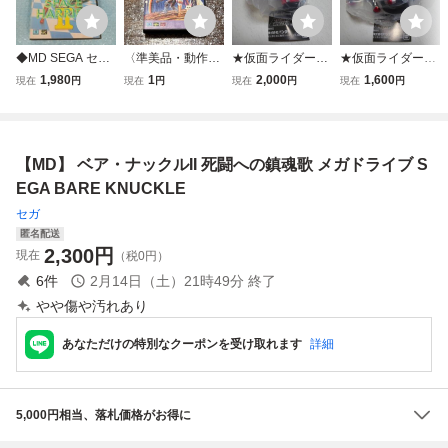
◆MD SEGA セガ
〈準美品・動作確
★仮面ライダー電
★仮面ライダーカ
スペースハリアー
認済み〉MD メガ
王★新品★未使用
ブト★新品★未使
1,980
1
2,000
1,600
現在
円
現在
円
現在
円
現在
円
Ⅱ スペースハリア
ドライブ ファンタ
★POWER KNUC
用★POWER KNU
ー2 メガドライブ
シースター 復刻版
KLE byTOUMA ×
CKLE byTOUMA
動作確認済
初代 マークⅢ 移
KAMEN RIDER★
× KAMEN RIDER
植版 SEGA MEGA
vol.2★パワーナッ
★vol.2★パワーナ
【MD】 ベア・ナックルII 死闘への鎮魂歌 メガドライブ S
DRIVE GENESIS
クル★ガチャ★ガ
ックル★ガチャ★
PHANTASY STAR
シャ★カプセルト
ガシャ★カプセル
EGA BARE KNUCKLE
イ
トイ
セガ
匿名配送
2,300
円
現在
（税0円）
6
件
2月14日（土）21時49分
終了
やや傷や汚れあり
あなただけの特別なクーポンを受け取れます
詳細
5,000円相当、落札価格がお得に