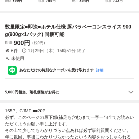
799
799
854
712
即決
円
現在
円
現在
円
現在
円
創業1918年滝沢ハ
凍 手にはいらな
30ｇ×2）【100g
厚切り長めカッ
ム製 ボンレスハム
い希少3枚肉 角
当/119.9円+税】
ト・しゃぶしゃぶ
端材 900g(300g×
煮や東坡肉【国産
【冷凍品】【豚ば
用 カット方法が
3パック) 同梱可能
に負けない味わ
ら】【国産】【国
選べます
数量限定■即決■ホテル仕様 豚バラベーコンスライス 900
い】【ばら肉】
内産】【焼肉】
【ベーコン】
【バーベキュー】
g(900g×1パック) 同梱可能
900
円
即決
（税0円）
6
件
1月29日（木）15時51分
終了
未使用
あなただけの特別なクーポンを受け取れます
詳細
5,000円相当、落札価格がお得に
165P、CJMF ■■20P
必ず、このページの最下部(補足も含む)まで一字一句全てお読みい
ただくようお願い申し上げます。
その上で少しでもわかりづらい点あれば必ず事前質問ください。
年に数回、事後にわかりづらかったという内容をおっしゃられる