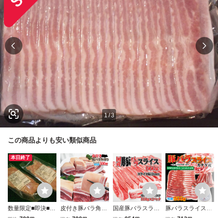
1
/
3
この商品よりも安い類似商品
本日終了
数量限定■即決■訳
皮付き豚バラ角切
国産豚バラスライ
豚バラスライスカ
アリ1g0.9円未満
りタイプ500ｇ冷
ス冷凍 660ｇ（3
ナダ産500ｇ冷凍