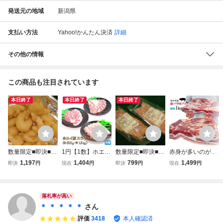
発送元の地域
新潟県
支払い方法
Yahoo!かんたん決済
詳細
その他の情報
この商品も注目されています
本日終了
本日終了
本日終了
数量限定■即決■訳
1円【1数】ホエー
数量限定■即決■訳
赤身が多いのが特
アリ 小えび(エ
豚 スライスセット
アリ1g0.9円未満
徴 豚バラ肉ブロッ
1,197
1,404
799
1,499
即決
円
現在
円
即決
円
現在
円
ビ、海老)天ぷら 9
各500g 4129屋 豚
創業1918年滝沢ハ
ク冷凍1kg 豚ばら
00g(300g×3パッ
バラ ロース 肩ロ
ム製 ボンレスハム
角煮用 ベーコン燻
ク) 同梱可能
ース スライス 業
端材 900g(300g×
製など ホエー豚と
務用
3パック) 同梱可能
は違う味わい 三枚
落札率が高い
肉 チャーシュー焼
＊ ＊ ＊ ＊ ＊
さん
豚用
評価
3418
本人確認済