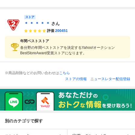
カー/25cm/BLK/U
AIHA RD/ローカッ
rro v7/ローカット
カー 25cm ホワイ
1906LAI
トスニーカー/28c
スニーカー/25cm/
ト レディース
m/BLK/MKAIRCK
BLK/MTHIGGK7
ストア
1/? NULL ?
＊ ＊ ＊ ＊ ＊
さん
評価
200451
年間ベストストア
各分野の年間ベストストアを決定するYahoo!オークション
BestStoreAward受賞ストアになります。
※商品削除などのお問い合わせは
こちら
ストアの情報
ニュースレター配信登録
別のカテゴリで探す