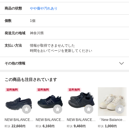
商品の状態
やや傷や汚れあり
個数
1
個
発送元の地域
神奈川県
支払い方法
情報が取得できませんでした
時間をおいてページを更新してください
その他の情報
この商品も注目されています
送料無料
送料無料
送料無料
NEW BALANCE◆
NEW BALANCE◆
NEW BALANCE◆
「New Balance」
ローカットスニー
FRESH FOAM X K
Fresh Foam X Hie
ローカットスニー
22,660
6,160
9,460
1,000
即決
円
即決
円
即決
円
即決
円