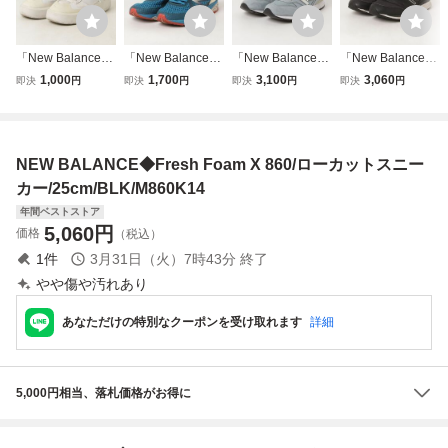
「New Balance」
「New Balance」
「New Balance」
「New Balance」
ローカットスニー
ローカットスニー
ローカットスニー
ローカットスニー
1,000
1,700
3,100
3,060
即決
円
即決
円
即決
円
即決
円
カー 25cm ホワイ
カー 25cm ブルー
カー 25cm ブルー
カー 25cm ブラッ
ト レディース
メンズ
レディース
ク レディース
NEW BALANCE◆Fresh Foam X 860/ローカットスニー
カー/25cm/BLK/M860K14
年間ベストストア
5,060
円
価格
（税込）
1
件
3月31日（火）7時43分
終了
やや傷や汚れあり
あなただけの特別なクーポンを受け取れます
詳細
5,000円相当、落札価格がお得に