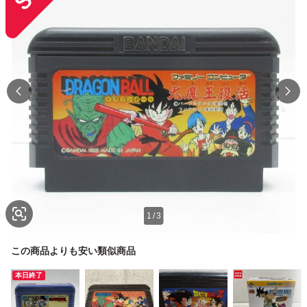
1
/
3
この商品よりも安い類似商品
本日終了