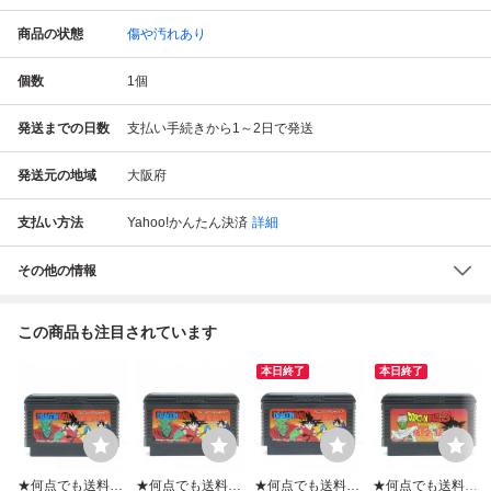
商品の状態
傷や汚れあり
個数
1
個
発送までの日数
支払い手続きから1～2日で発送
発送元の地域
大阪府
支払い方法
Yahoo!かんたん決済
詳細
その他の情報
この商品も注目されています
本日終了
本日終了
★何点でも送料１
★何点でも送料１
★何点でも送料１
★何点でも送料１