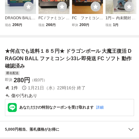
DRAGON BALL
FC / ファミコン ド
FC ファミコン
1円～ 内未開封 一
ドラゴンボール バ
ラゴンボール 大魔
ドラゴンボールZ
番くじ ドラゴンボ
206
266
200
1
現在
円
現在
円
即決
円
現在
円
ンダイ ファミリー
王復活 DRAGONB
強襲！サイヤ
ール 40th 其之一
コンピュータ ファ
ALL
人 kmg
B賞 巻四十二 DRA
ミコン ソフト カ
GON BALL COMI
セット カートリッ
CS VIGNETTE
★何点でも送料１８５円★ ドラゴンボール 大魔王復活 D
ジ
RAGON BALL ファミコン シ33レ即発送 FC ソフト 動作
確認済み
匿名配送
280
円
即決
（税0円）
1
件
1月21日（水）22時16分
終了
傷や汚れあり
あなただけの特別なクーポンを受け取れます
詳細
5,000円相当、落札価格がお得に