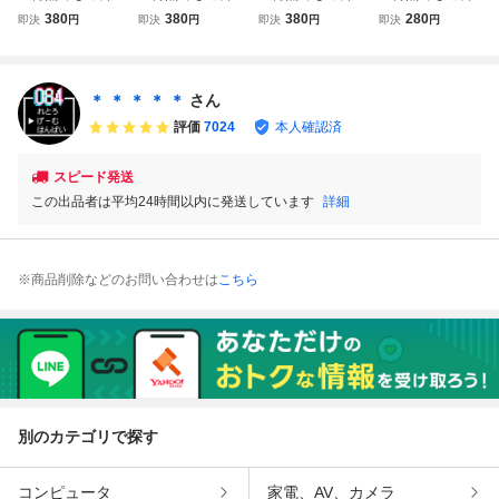
８５円★ ドラゴン
８５円★ ドラゴン
８５円★ ドラゴン
８５円★ ドラゴン
380
380
380
280
即決
円
即決
円
即決
円
即決
円
ボール 大魔王復活
ボール 大魔王復活
ボール 大魔王復活
ボール3 悟空伝 D
DRAGON BALL
DRAGON BALL
DRAGON BALL
RAGON BALL 3
ファミコン ツ20
ファミコン ツ16
ファミコン チ36
ファミコン ツ18
レ即発送 FC ソフ
レ即発送 FC ソフ
レ即発送 FC ソフ
レ即発送 FC ソフ
＊ ＊ ＊ ＊ ＊
さん
ト 動作確認済み
ト 動作確認済み
ト 動作確認済み
ト 動作確認済み
評価
7024
本人確認済
スピード発送
この出品者は平均24時間以内に発送しています
詳細
※商品削除などのお問い合わせは
こちら
別のカテゴリで探す
コンピュータ
家電、AV、カメラ