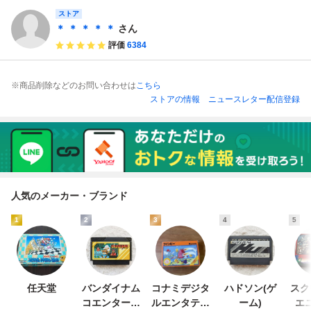
ストア
＊ ＊ ＊ ＊ ＊
さん
評価
6384
※商品削除などのお問い合わせは
こちら
ストアの情報
ニュースレター配信登録
人気のメーカー・ブランド
1
2
3
4
5
任天堂
バンダイナム
コナミデジタ
ハドソン(ゲ
スク
コエンターテ
ルエンタテイ
ーム)
エ