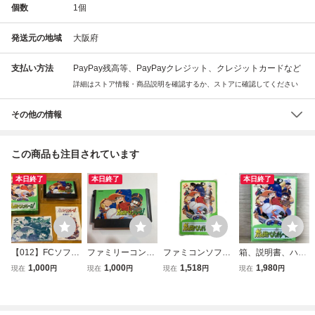
個数
1
個
発送元の地域
大阪府
支払い方法
PayPay残高等、PayPayクレジット、クレジットカードなど
詳細はストア情報・商品説明を確認するか、ストアに確認してください
その他の情報
この商品も注目されています
本日終了
本日終了
本日終了
【012】FCソフ
ファミリーコンピ
ファミコンソフト
箱、説明書、ハガ
ト がんばれペナ
ュータ ゲームソ
がんばれペナント
キ、チラシあり F
1,000
1,000
1,518
1,980
現在
円
現在
円
現在
円
現在
円
ントレース! 箱・
フト がんばれペ
レース
C ファミコン がん
説明書付 ファミ
ナントレース 美
ばれペナントレー
コン
品 動作未確認
ス