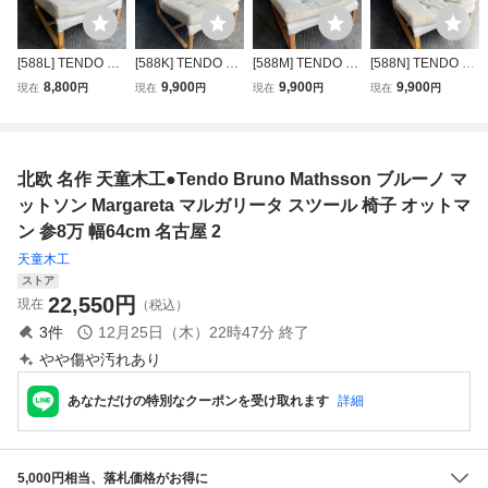
[588L] TENDO 天
[588K] TENDO 天
[588M] TENDO 天
[588N] TENDO 天
童木工 ブルーノマ
童木工 ブルーノマ
童木工 ブルーノマ
童木工 ブルーノマ
8,800
9,900
9,900
9,900
現在
円
現在
円
現在
円
現在
円
ットソン マルガリ
ットソン マルガリ
ットソン マルガリ
ットソン マルガリ
ータ/ 北欧 ラウン
ータ/ 北欧 ラウン
ータ/ 北欧 ラウン
ータ/ 北欧 ラウン
ジ ビンテージ vint
ジ ビンテージ vint
ジ ビンテージ vint
ジ ビンテージ vint
age ミッドセンチ
age ミッドセンチ
age ミッドセンチ
age ミッドセンチ
北欧 名作 天童木工●Tendo Bruno Mathsson ブルーノ マ
ュリー カッシーナ
ュリー カッシーナ
ュリー カッシーナ
ュリー カッシーナ
70s 80s SK
70s 80s SK
70s 80s SK
70s 80s SK
ットソン Margareta マルガリータ スツール 椅子 オットマ
ン 参8万 幅64cm 名古屋 2
天童木工
ストア
22,550
円
現在
（税込）
3
件
12月25日（木）22時47分
終了
やや傷や汚れあり
あなただけの特別なクーポンを受け取れます
詳細
5,000円相当、落札価格がお得に