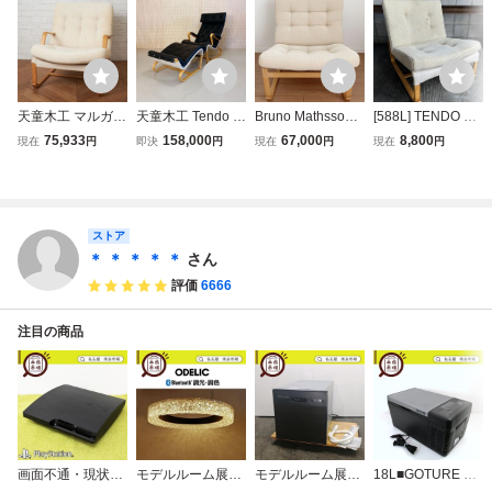
天童木工 マルガリ
天童木工 Tendo ブ
Bruno Mathsson
[588L] TENDO 天
ータ ソファ 1人掛
ルーノ・マットソ
／ブルーノ・マッ
童木工 ブルーノマ
75,933
158,000
67,000
8,800
現在
円
即決
円
現在
円
現在
円
け 1P シングル ラ
ン Bruno Mathsso
トソン／マルガリ
ットソン マルガリ
ウンジチェア アー
n 本革 ブラックレ
ータ／イージーチ
ータ/ 北欧 ラウン
ムレス Bruno Mat
ザー Pernilla ハイ
ェア／天童木工
ジ ビンテージ vint
hsson ブルーノマ
バックチェア・オ
age ミッドセンチ
ットソン TENDO
ットマンセット /
ュリー カッシーナ
ストア
椅子 IZ95298F
ペリアン
70s 80s SK
＊ ＊ ＊ ＊ ＊
さん
評価
6666
注目の商品
画面不通・現状品
モデルルーム展示
モデルルーム展示
18L■GOTURE 車