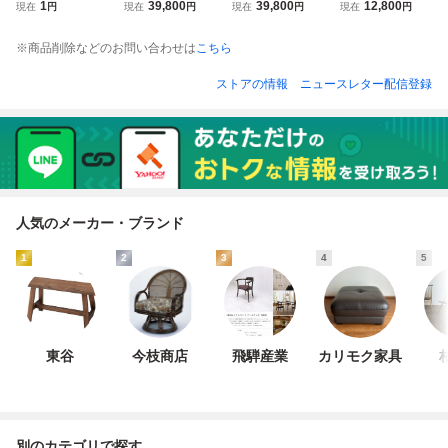
○SONY PS3 CEC
品■ODELIC シャ
品■Rinnai ビルト
載冷凍冷蔵庫 GT-
1
39,800
39,800
12,800
現在
円
現在
円
現在
円
現在
円
H-3000A プレステ
ンデリア OC2572
イン食器洗い乾燥
PRF18 -22℃～+1
3 チャコールブラ
24BR ～10畳 オー
機 RKW-403A 約6
0℃ポータブル静
※商品削除などのお問い合わせは
こちら
ック HDD160GB
デリック LED CO
人分 食器40点 ブ
音 シガーソケット
HDMI 家庭用ゲー
NNECTED LIGHTI
ラック ダークブラ
AC DC12V/24V 2
ストアの情報
ニュースレター配信登録
ム機 レトロゲーム
NG 簡易取付 Bluet
ウン木目 洗浄 乾
WAY電源 省エネ B
機 省エネ 黒色 1円
ooth調光 調色 リ
燥キープ 食洗機 2
BQ 軽量 大容量 名
～
ング 4
古屋
人気のメーカー・ブランド
1
2
3
4
5
東谷
今枝商店
飛騨産業
カリモク家具
別のカテゴリで探す