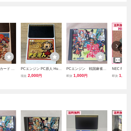
送料無料
uカード ビ
PCエンジン PC原人 Huカ
PCエンジン 戦国麻雀
NEC PC
ルド ソフ
ード ソフト カードのみ
（Huカード）
ラフィックス 
2,000
1,000
1,880
円
円
現在
即決
即決
MIコンバー
画像サイズ切
ル代用可 PC 
送料無料
送料無料