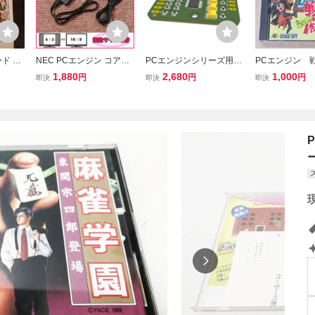
ード ビ
NEC PCエンジン コアグ
PCエンジンシリーズ用
PCエンジン 
 ソフ
ラフィックス DUO 用 HD
RGB/SYNCアンプ （4.0
（Huカード）
1,880
2,680
1,000
円
円
円
即決
即決
即決
MIコンバーター ステレオ
版）PCエンジンGT、L
画像サイズ切替 AVケーブ
T、DUO、DUOーR、DU
ル代用可 PC Engine
O-RX対応可能
ー