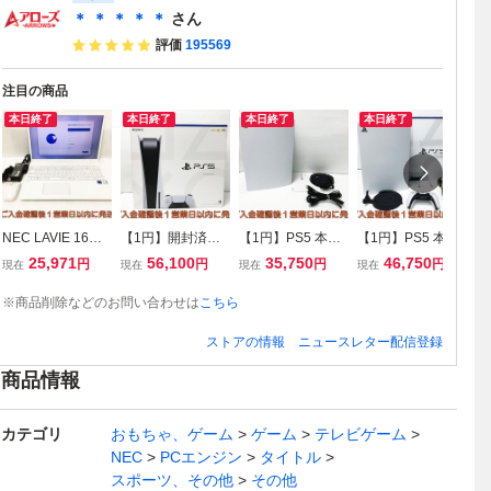
＊ ＊ ＊ ＊ ＊
さん
評価
195569
注目の商品
本日終了
本日終了
本日終了
本日終了
NEC LAVIE 16型
【1円】開封済み
【1円】PS5 本体
【1円】PS5 本体
【
N1670 i7-1255U
未使用品 PS5 本
ディスクドライブ
ディスクドライブ
体
25,971
56,100
35,750
46,750
円
円
円
円
現在
現在
現在
現在
現
＠1.7GHz Win11
体 セット ディス
搭載モデル SONY
搭載モデル SONY
ブ
メモリ16GB SSD
クドライブ搭載モ
PlayStation5 CUH
PlayStation5 CFI-
ay
※商品削除などのお問い合わせは
こちら
256GB 初期化/動
デル SONY PlaySt
-1100A 初期化/動
1000A 初期化/動
1
作確認済 B03-002
ation5 CFI-1200A
作確認済 D04-067
作確認済 内箱欠品
確
ストアの情報
ニュースレター配信登録
tm/G4
01 プレステ5 C02
im/G4
C02-025im/F7
2-
-026im/F7
商品情報
カテゴリ
おもちゃ、ゲーム
ゲーム
テレビゲーム
NEC
PCエンジン
タイトル
スポーツ、その他
その他