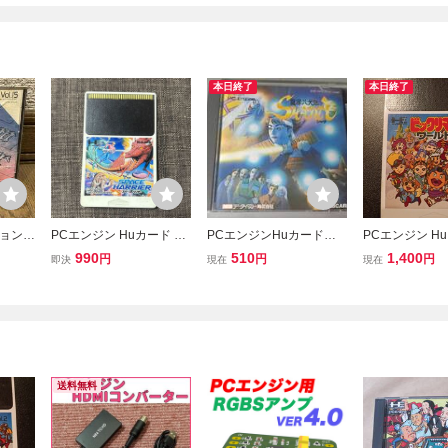
本日終了
本日終了
ジョンエ
PCエンジン Huカード SE
PCエンジンHuカードソ
PCエンジン H
ース・
GA SPACE HARRIER セ
フト 魔界八犬伝 /D441
ックリマンワー
990
510
1,400
円
円
円
即決
現在
現在
ガ スペースハリアー HuC
トのみ
ARD HEシステム
送料無料