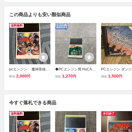
この商品よりも安い類似商品
送料無料
pcエンジン 魔神英雄伝
◆PCエンジン用 HuCAR
PCエンジン ダン
ワタル HuCARD Huカー
D スプラッターハウス ソ
クスプローラー ケ
2,000
1,270
1,500
円
円
円
即決
現在
現在
ド PCE
フト
取説・HuCARD
今すぐ落札できる商品
送料無料
本日終了