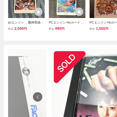
pcエンジン 魔神英雄伝
PCエンジン Huカード SE
PCエンジン Huカ
ワタル HuCARD Huカー
GA SPACE HARRIER セ
ックリマンワールド
2,000
990
1,500
円
円
円
即決
即決
即決
ド PCE
ガ スペースハリアー HuC
トのみ
ARD HEシステム