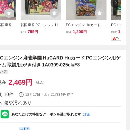
戦国麻雀
戦国麻雀 PCエンジン Hu
PCエンジン Huカード キ
PCエンジン
カード
ックボール ソフトのみ
CARD PC
799
1,200
1,700
円
円
即決
即決
即決
ード メサイ
Yahoo!
PCエンジン 麻雀学園 HuCARD Huカード PCエンジン用ゲ
ム 取説/はがき付き 1A0309-025ek/F8
ストア
2,469
円
現在
（税込）
10
件
12月17日（水）21時34分
終了
傷や汚れあり
あなただけの特別なクーポンを受け取れます
詳細
ストア