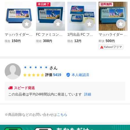
本日終了
送料無料
マッハライダー
FC ファミコンソ
1円出品 FC ファ
マッハライダー フ
【動作確認済】８
フト マッハライダ
ミコン マッハライ
ァミコン FC Ninte
150
308
12
500
現在
円
現在
円
現在
円
即決
円
本まで同梱可 簡
ー ソフトのみ 起
ダー ソフト 箱説
ndo
Yahoo!フリマ
易清掃済 FC フ
動確認済
付 起動確認済
ァミコン
＊ ＊ ＊ ＊ ＊
さん
評価
5419
本人確認済
スピード発送
この出品者は平均24時間以内に発送しています
詳細
※商品削除などのお問い合わせは
こちら