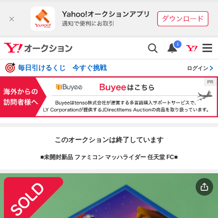
i
毎日引けるくじ 今すぐ挑戦
ログイン
このオークションは終了しています
■未開封新品 ファミコン マッハライダー 任天堂 FC■