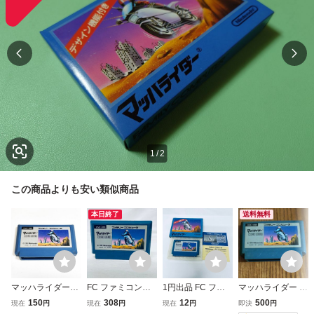
1
/
2
この商品よりも安い類似商品
本日終了
送料無料
マッハライダー
FC ファミコンソ
1円出品 FC ファ
マッハライダー フ
【動作確認済】８
フト マッハライダ
ミコン マッハライ
ァミコン FC Ninte
150
308
12
500
現在
円
現在
円
現在
円
即決
円
本まで同梱可 簡
ー ソフトのみ 起
ダー ソフト 箱説
ndo