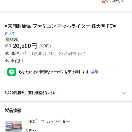
Yahoo!フリマ
易清掃済 FC フ
動確認済
付 起動確認済
ァミコン
■未開封新品 ファミコン マッハライダー 任天堂 FC■
任天堂
匿名配送
20,500
円
現在
（税0円）
30
件
11月30日（日）22時51分
終了
未使用
あなただけの特別なクーポンを受け取れます
詳細
5,000円相当、落札価格がお得に
製品情報
【FC】 マッハライダー
1
円〜