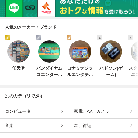
人気のメーカー・ブランド
1
2
3
4
5
任天堂
バンダイナム
コナミデジタ
ハドソン(ゲ
スク
コエンターテ
ルエンタテイ
ーム)
エ
インメント
ンメント
別のカテゴリで探す
コンピュータ
家電、AV、カメラ
音楽
本、雑誌