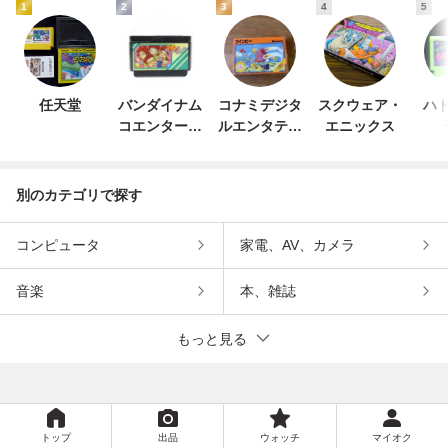
1
2
3
4
5
任天堂
バンダイナム
コナミデジタ
スクウェア・
ハド
コエンターテ
ルエンタテイ
エニックス
インメント
ンメント
別のカテゴリで探す
コンピュータ
家電、AV、カメラ
音楽
本、雑誌
もっと見る
トップ
出品
ウォッチ
マイオク