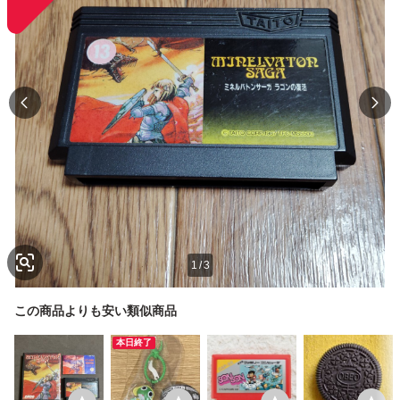
1
/
3
この商品よりも安い類似商品
本日終了