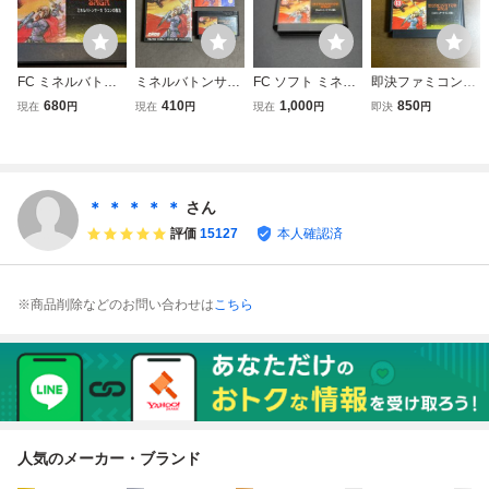
FC ミネルバトン
ミネルバトンサー
FC ソフト ミネル
即決ファミコンソ
サーガ ラゴンの復
ガ 箱説付きファ
バトンサーガ ラゴ
フト ミネルバトン
680
410
1,000
850
現在
円
現在
円
現在
円
即決
円
活 ファミコンソフ
ミコン ラゴンの復
ンの復活
サーガ ラゴンの復
ト タイトー
活
活
＊ ＊ ＊ ＊ ＊
さん
評価
15127
本人確認済
※商品削除などのお問い合わせは
こちら
人気のメーカー・ブランド