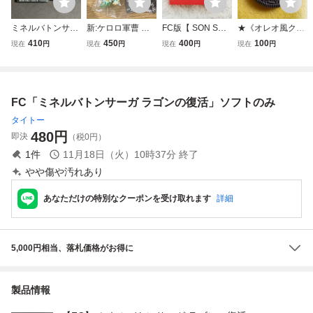
ミネルバトンサー
新:ケロロ軍曹 復
FC版【 SON SON
★《オレオ風クッ
ガ 箱説付きファ
活して速攻 地球滅
ソンソン 】起動確
キーの復活》噛ん
410
450
400
100
現在
円
現在
円
現在
円
現在
円
ミコン ラゴンの復
亡の危機でありま
認済み★ファミコ
で割れたオレオ風
活
す！ カラフルマル
ンソフト カセット
クッキーが一瞬で
チチャーム ケロロ
復活する
軍曹
FC「ミネルバトンサーガ ラゴンの復活」ソフトのみ
タイトー
480
円
即決
（税0円）
1
件
11月18日（火）10時37分
終了
やや傷や汚れあり
あなただけの特別なクーポンを受け取れます
詳細
5,000円相当、落札価格がお得に
製品情報