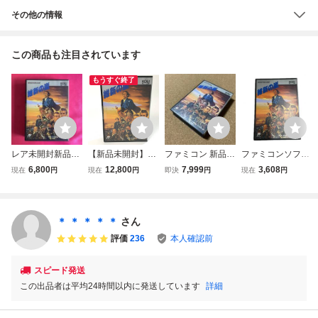
その他の情報
この商品も注目されています
もうすぐ終了
レア未開封新品！
【新品未開封】FC
ファミコン 新品未
ファミコンソフト
FC 維新の嵐
維新の嵐 光栄 KO
使用未開封 維新
維新の嵐
6,800
12,800
7,999
3,608
現在
円
現在
円
即決
円
現在
円
EI ファミコン ソ
の嵐
フト シュリンク付
レトロゲーム 任天
堂 ファミリーコン
＊ ＊ ＊ ＊ ＊
さん
ピュータ 同梱可
評価
236
本人確認前
スピード発送
この出品者は平均24時間以内に発送しています
詳細