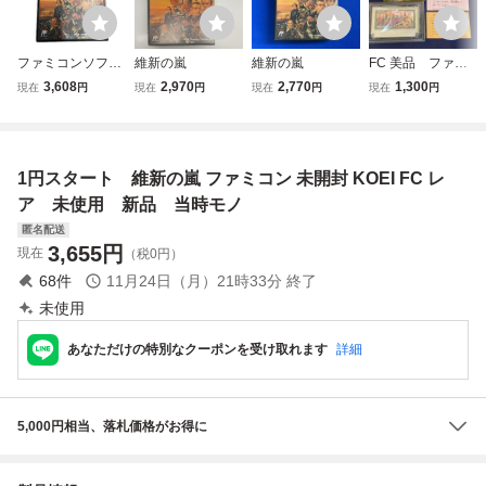
ファミコンソフト
維新の嵐
維新の嵐
FC 美品 ファミ
維新の嵐
コンウォーズ 箱
3,608
2,970
2,770
1,300
現在
円
現在
円
現在
円
現在
円
説付き
1円スタート 維新の嵐 ファミコン 未開封 KOEI FC レ
ア 未使用 新品 当時モノ
匿名配送
3,655
円
現在
（税0円）
68
件
11月24日（月）21時33分
終了
未使用
あなただけの特別なクーポンを受け取れます
詳細
5,000円相当、落札価格がお得に