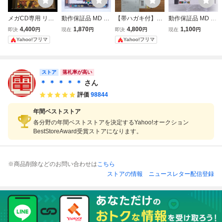
メガCD専用 リー
動作保証品 MD メ
【帯ハガキ付】リ
動作保証品 MD メ
サルエンフォーサ
ガCD ソニック・
ーサルエンフォー
ガCD ファイナル
4,400
1,870
4,800
1,100
即決
円
現在
円
即決
円
現在
円
ーズII ザ・ウエス
ザ・ヘッジホッグ
サーズII～ザ・ウ
ファイト CD Final
Yahoo!フリマ
Yahoo!フリマ
タン KONAMI
CD 箱説帯付【PP
エスタン～ LETH
Fight CD 箱説帯付
AL ENFORCERS
【PP
Ⅱ メガCD メガド
ライブ
ストア
落札率が高い
＊ ＊ ＊ ＊ ＊
さん
評価
98844
年間ベストストア
各分野の年間ベストストアを決定するYahoo!オークション
BestStoreAward受賞ストアになります。
※商品削除などのお問い合わせは
こちら
ストアの情報
ニュースレター配信登録