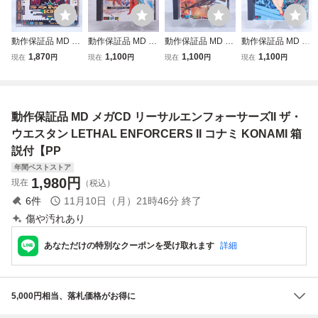
動作保証品 MD メ
動作保証品 MD メ
動作保証品 MD メ
動作保証品 MD メ
ガCD ソニック・
ガCD ファイナル
ガCD サンダーホ
ガCD タイムギャ
1,870
1,100
1,100
1,100
現在
円
現在
円
現在
円
現在
円
ザ・ヘッジホッグ
ファイト CD Final
ーク THUNDER H
ル TIME GAL 箱説
CD 箱説帯付【PP
Fight CD 箱説帯付
AWK 箱説帯付【P
帯ハガキ付【PP
【PP
P
動作保証品 MD メガCD リーサルエンフォーサーズII ザ・
ウエスタン LETHAL ENFORCERS II コナミ KONAMI 箱
説付【PP
年間ベストストア
1,980
円
現在
（税込）
6
件
11月10日（月）21時46分
終了
傷や汚れあり
あなただけの特別なクーポンを受け取れます
詳細
5,000円相当、落札価格がお得に