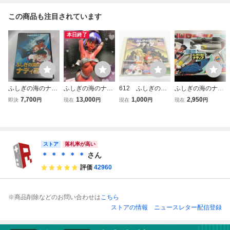
この商品も注目されています
本日終了
ふしぎの海のナデ
ふしぎの海のナデ
612 ふしぎの海
ふしぎの海のナデ
ィア メガドライブ
ィア リボンドール
のナディア HCD
ィア ファイヤーガ
7,700
13,000
1,000
2,950
即決
円
現在
円
現在
円
現在
円
MEGA DRIVE MD
ver. キャストオ
3036 ハドソン P
ン
セガ ゲームソフト
フ リペイント
Cエンジン SUPE
箱・説明書付き 動
フィギュア cust
R CD-ROM2 ソフ
作確認済み
om figure 検索 : エ
ト
ヴァンゲリオン ト
ストア
落札率が高い
ップをねらえ
＊ ＊ ＊ ＊ ＊
さん
評価
42960
※商品削除などのお問い合わせは
こちら
ストアの情報
ニュースレター配信登録