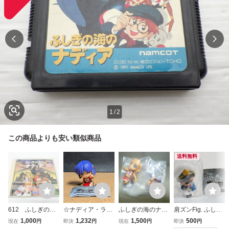
1
/
2
この商品よりも安い類似商品
送料無料
612 ふしぎの海
☆ナディア・ラ・
ふしぎの海のナデ
肩ズンFig. ふしぎ
のナディア HCD
アルウォール：ト
ィア ねんどろいど
の海のナディア
1,000
1,232
1,500
500
現在
円
即決
円
現在
円
即決
円
3036 ハドソン P
レーディングフィ
ぷち ナディア キ
ネモ