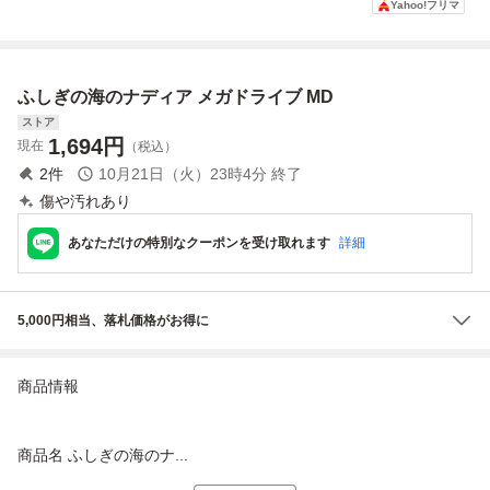
Yahoo!フリマ
Cエンジン SUPE
ギュア☆タカラト
ング付き 月刊アニ
R CD-ROM2 ソフ
ミーアーツ☆「肩
メスタイル第2号
ト
ズンFig. ふしぎの
特別付録
海のナディア」☆
ふしぎの海のナディア メガドライブ MD
美品☆
ストア
1,694
円
現在
（税込）
2
件
10月21日（火）23時4分
終了
傷や汚れあり
あなただけの特別なクーポンを受け取れます
詳細
5,000円相当、落札価格がお得に
商品情報
商品名 ふしぎの海のナ...