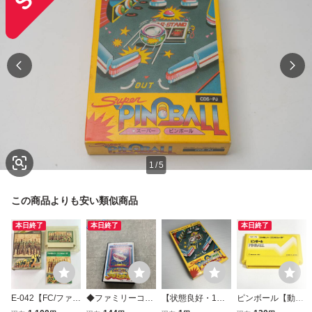
1
/
5
この商品よりも安い類似商品
本日終了
本日終了
本日終了
E-042【FC/ファミ
◆ファミリーコン
【状態良好・1円
ピンボール【動作
コン/動作確認済】
ピューター/ファミ
スタート】ファミ
確認済】８本まで