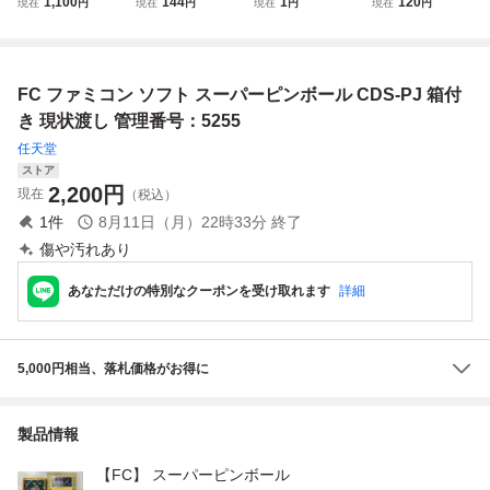
1,100
144
1
120
現在
円
現在
円
現在
円
現在
円
「ファミコンウォ
コン/FC ファミリ
コンソフト スーパ
同梱可 簡易清掃
ーズ」箱・説明書
ーピンボール ソフ
ーピンボール FC
済 FC ファミコ
付 カセット清掃
ト
ン
済 中古・現状品
FC ファミコン ソフト スーパーピンボール CDS-PJ 箱付
レトロゲーム
き 現状渡し 管理番号：5255
任天堂
ストア
2,200
円
現在
（税込）
1
件
8月11日（月）22時33分
終了
傷や汚れあり
あなただけの特別なクーポンを受け取れます
詳細
5,000円相当、落札価格がお得に
製品情報
【FC】 スーパーピンボール