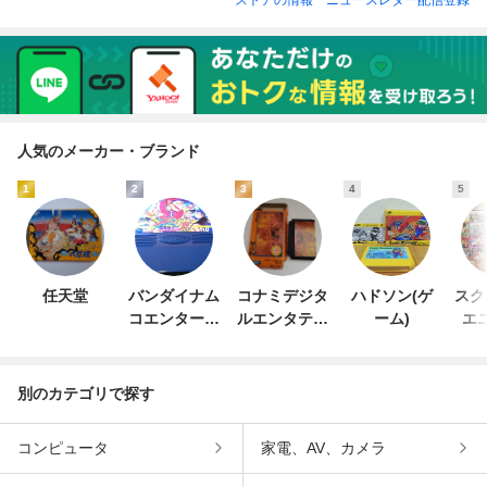
人気のメーカー・ブランド
1
2
3
4
5
任天堂
バンダイナム
コナミデジタ
ハドソン(ゲ
スク
コエンターテ
ルエンタテイ
ーム)
エ
インメント
ンメント
別のカテゴリで探す
コンピュータ
家電、AV、カメラ