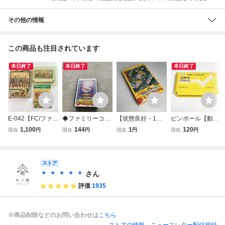
その他の情報
この商品も注目されています
本日終了
本日終了
本日終了
E-042【FC/ファミ
◆ファミリーコン
【状態良好・1円
ピンボール【動作
コン/動作確認済】
ピューター/ファミ
スタート】ファミ
確認済】８本まで
1,100
144
1
120
現在
円
現在
円
現在
円
現在
円
「ファミコンウォ
コン/FC ファミリ
コンソフト スーパ
同梱可 簡易清掃
ーズ」箱・説明書
ーピンボール ソフ
ーピンボール FC
済 FC ファミコ
付 カセット清掃
ト
ン
済 中古・現状品
ストア
レトロゲーム
＊ ＊ ＊ ＊ ＊
さん
評価
1935
※商品削除などのお問い合わせは
こちら
ストアの情報
ニュースレター配信登録